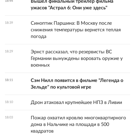
Вышел финальный трейлер фильма
18:44
ужасов "Астрал 6: Они уже здесь"
Синоптик Паршина: В Москву после
18:39
снижения температуры вернется теплая
погода
Эрнст рассказал, что резервисты ВС
18:29
Германии вынуждены воровать оружие у
военных
Сэм Нилл появится в фильме "Легенда о
18:11
Зельде" по культовой игре
Дрон атаковал крупнейшее НПЗ в Ливии
18:10
Пожар охватил кровлю многоквартирного
18:03
дома в Нальчике на площади в 500
квадратов