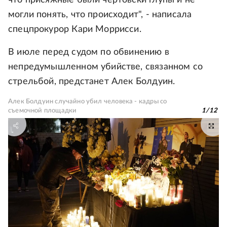
что присяжные были чертовски глупы и не
могли понять, что происходит", - написала
спецпрокурор Кари Моррисси.
В июле перед судом по обвинению в
непредумышленном убийстве, связанном со
стрельбой, предстанет Алек Болдуин.
Алек Болдуин случайно убил человека - кадры со
съемочной площадки
1
/
12