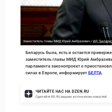
Заместитель главы МИД Юрий Амбразевич /
ИД "Беларус
Беларусь была, есть и остается приверж
заместитель главы МИД Юрий Амбразевич
парламента законопроект о приостанов
силах в Европе, информирует
БЕЛТА
.
ЧИТАЙТЕ НАС НА DZEN.RU
Сделайте RG.RU вашим источником новостей