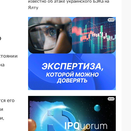
известно об атаке украинского БЭКа на
Ялту
Ф
стоянии
на
ся его
ки
и,