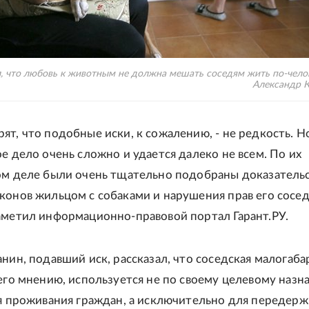
, что любовь к животным не должна мешать соседям жить по-челов
Александр 
ят, что подобные иски, к сожалению, - не редкость. Н
ое дело очень сложно и удается далеко не всем. По их
ом деле были очень тщательно подобраны доказатель
конов жильцом с собаками и нарушения прав его сосе
аметил информационно-правовой портал Гарант.РУ.
анин, подавший иск, рассказал, что соседская малогаба
 его мнению, используется не по своему целевому назн
ля проживания граждан, а исключительно для передер