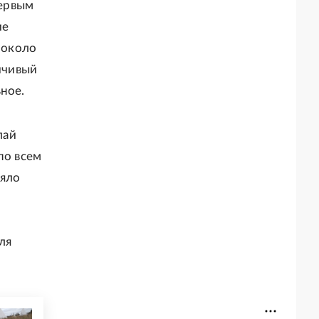
Первым
ие
 около
ойчивый
ное.
лай
по всем
ляло
ля