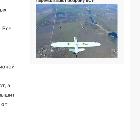
перемалывают оборону ВСУ
ных
. Все
 мочой
и
т, а
слышит
 от