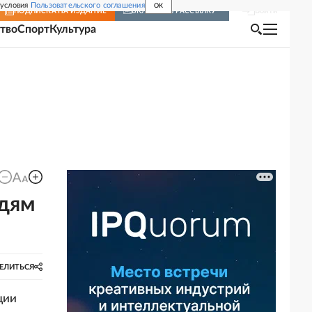
 условия
Пользовательского соглашения
OK
Войти
ПОДПИСКА
НА ИЗДАНИЕ
ВКЛЮЧИТЬ РАССЫЛКУ
тво
Спорт
Культура
едям
ЕЛИТЬСЯ
ции