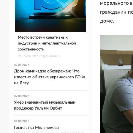
морального в
гражданин по
доме.
Место встречи креативных
индустрий и интеллектуальной
собственности
Реклама. https://ipquorum.ru
07.08.2026
Дрон-камикадзе обезврежен: Что
известно об атаке украинского БЭКа
на Ялту
07.08.2026
Умер знаменитый музыкальный
продюсер Уильям Орбит
07.08.2026
Гимнастка Мельникова