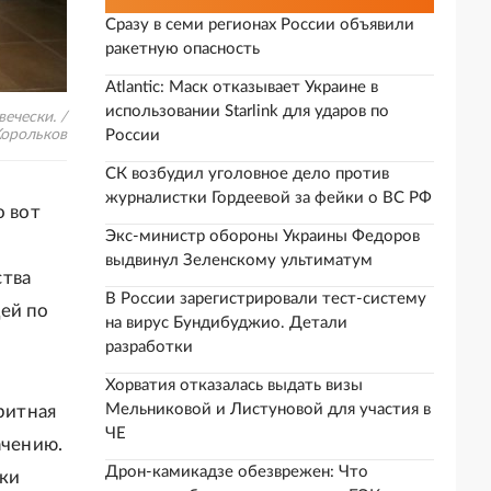
Сразу в семи регионах России объявили
ракетную опасность
Atlantic: Маск отказывает Украине в
использовании Starlink для ударов по
ечески. /
Корольков
России
СК возбудил уголовное дело против
журналистки Гордеевой за фейки о ВС РФ
о вот
Экс-министр обороны Украины Федоров
выдвинул Зеленскому ультиматум
ства
В России зарегистрировали тест-систему
дей по
на вирус Бундибуджио. Детали
разработки
Хорватия отказалась выдать визы
Мельниковой и Листуновой для участия в
ритная
ЧЕ
ачению.
Дрон-камикадзе обезврежен: Что
жки