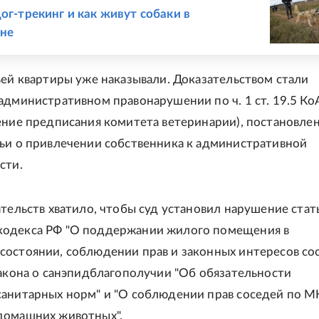
ог-трекинг и как живут собаки в
вне
ьей квартиры уже наказывали. Доказательством стали
административном правонарушении по ч. 1 ст. 19.5 К
ение предписания комитета ветеринарии), постановле
ьи о привлечении собственника к административной
сти.
ательств хватило, чтобы суд установил нарушение стат
одекса РФ "О поддержании жилого помещения в
остоянии, соблюдении прав и законных интересов со
Закона о санэпидблагополучии "Об обязательности
анитарных норм" и "О соблюдении прав соседей по М
домашних животных".