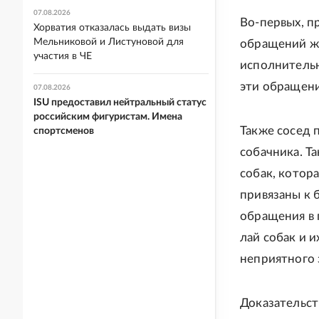
07.08.2026
Во-первых, п
Хорватия отказалась выдать визы
Мельниковой и Листуновой для
обращений жи
участия в ЧЕ
исполнительно
эти обращени
07.08.2026
ISU предоставил нейтральный статус
российским фигуристам. Имена
Также сосед 
спортсменов
собачника. Та
собак, котор
привязаны к б
обращения в 
лай собак и и
неприятного 
Доказательст