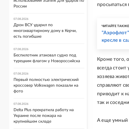
использовании Starlink для ударов по
просыпаться 
России
07.08.2026
Дрон ВСУ ударил по
ЧИТАЙТЕ ТАКЖ
многоквартирному дому в Керчи,
"Аэрофлот"
есть погибшие
кресле в с
07.08.2026
Беспилотник атаковал судно под
Кроме того, 
турецким флагом у Новороссийска
всегда стоит
07.08.2026
хозяева живот
Первый полностью электрический
справляют св
кроссовер Volkswagen показали на
фото
приводит к н
так и соседн
07.08.2026
Delta Plus прекратила работу на
Украине после пожара на
А еще умный 
крупнейшем складе