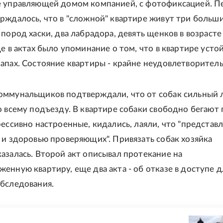
е управляющей домом компанией, с фотофиксацией. 
рждалось, что в "сложной" квартире живут три больш
 пород хаски, два лабрадора, девять щенков в возрасте
ще в актах было упоминание о том, что в квартире уст
апах. Состояние квартиры - крайне неудовлетворитель
ммунальщиков подтверждали, что от собак сильный 
о всему подъезду. В квартире собаки свободно бегают 
рессивно настроенные, кидались, лаяли, что "представ
 и здоровью проверяющих". Привязать собак хозяйка
азалась. Второй акт описывал протекание на
енную квартиру, еще два акта - об отказе в доступе д
бследования.
Е