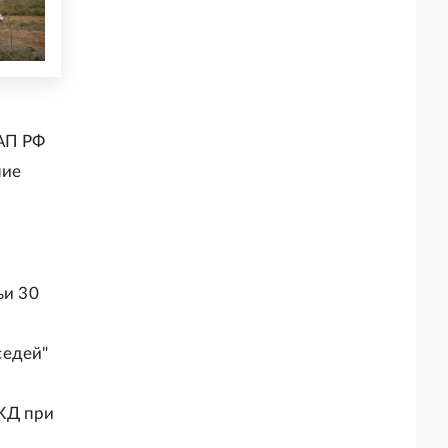
оАП РФ
ние
ьи 30
седей"
КД при