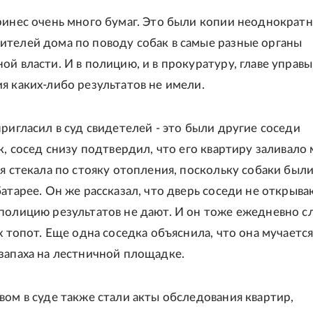
ринес очень много бумаг. Это были копии неоднократ
телей дома по поводу собак в самые разные органы
й власти. И в полицию, и в прокуратуру, главе управы
я каких-либо результатов не имели.
пригласил в суд свидетелей - это были другие соседи
к, сосед снизу подтвердил, что его квартиру заливало
ая стекала по стояку отопления, поскольку собаки был
атарее. Он же рассказал, что дверь соседи не открываю
полицию результатов не дают. И он тоже ежедневно 
х топот. Еще одна соседка объяснила, что она мучается
запаха на лестничной площадке.
вом в суде также стали акты обследования квартир,