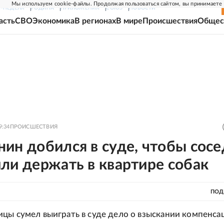
Мы используем cookie-файлы. Продолжая пользоваться сайтом, вы принимаете
Г-НЕДЕЛЯ
РОДИНА
ПРИЛОЖЕНИЯ
СОЮЗ
НОВОСТИ
асть
СВО
Экономика
В регионах
В мире
Происшествия
Общес
9:34
ПРОИСШЕСТВИЯ
ин добился в суде, чтобы сос
ли держать в квартире собак
ПОД
цы сумел выиграть в суде дело о взыскании компенса