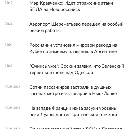
Мэр Кравченко: Идет отражение атаки
04:40
БПЛА на Новороссийск
Аэропорт Шереметьево перешел на особый
04:31
режим работы
Россиянин установил мировой рекорд на
04:04
Кубке по зимнему плаванию в Аргентине
"Очнись уже": Соскин заявил, что Зеленский
03:23
теряет контроль над Одессой
Сотни пассажиров застряли в душных
09.08.2026
вагонах метро из-за аварии в Нью-Йорке
На западе Франции из-за засухи уровень
09.08.2026
реки Луары достиг критической отметки
09.08.2026