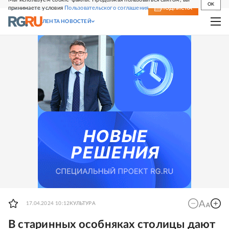
OK
принимаете условия
Пользовательского соглашения
СВЕЖИЙ НОМЕР
ПОДПИСКА
ЛЕНТА НОВОСТЕЙ
17.04.2024 10:12
КУЛЬТУРА
В старинных особняках столицы дают