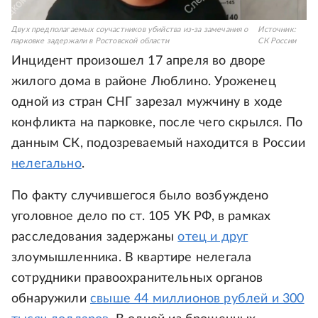
Двух предполагаемых соучастников убийства из-за замечания о
Источник:
парковке задержали в Ростовской области
СК России
Инцидент произошел 17 апреля во дворе
жилого дома в районе Люблино. Уроженец
одной из стран СНГ зарезал мужчину в ходе
конфликта на парковке, после чего скрылся. По
данным СК, подозреваемый находится в России
нелегально
.
По факту случившегося было возбуждено
уголовное дело по ст. 105 УК РФ, в рамках
расследования задержаны
отец и друг
злоумышленника. В квартире нелегала
сотрудники правоохранительных органов
обнаружили
свыше 44 миллионов рублей и 300