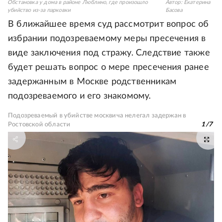
Обстановка у дома в районе Люблино, где произошло
Автор:
Екатерина
убийство из-за парковки
Басова
В ближайшее время суд рассмотрит вопрос об
избрании подозреваемому меры пресечения в
виде заключения под стражу. Следствие также
будет решать вопрос о мере пресечения ранее
задержанным в Москве родственникам
подозреваемого и его знакомому.
Подозреваемый в убийстве москвича нелегал задержан в
Ростовской области
1
/
7