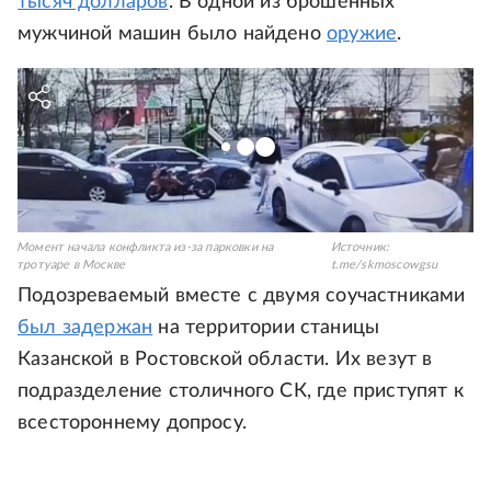
тысяч долларов
. В одной из брошенных
мужчиной машин было найдено
оружие
.
Момент начала конфликта из-за парковки на
Источник:
тротуаре в Москве
t.me/skmoscowgsu
Подозреваемый вместе с двумя соучастниками
был задержан
на территории станицы
Казанской в Ростовской области. Их везут в
подразделение столичного СК, где приступят к
всестороннему допросу.