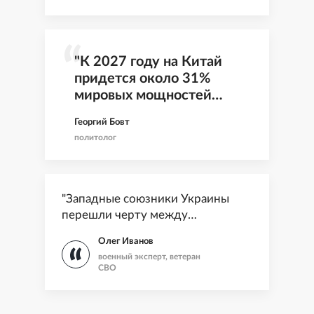
"К 2027 году на Китай
придется около 31%
мировых мощностей
чипов по техпроцессу 28
Георгий Бовт
нм"
политолог
"Западные союзники Украины
перешли черту между
содействием и прямым участием"
Олег Иванов
военный эксперт, ветеран
СВО