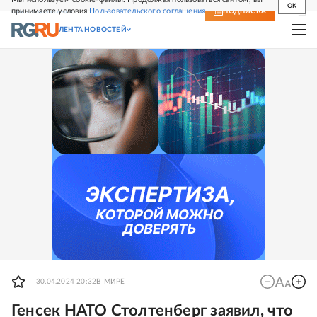
OK
принимаете условия
Пользовательского соглашения
СВЕЖИЙ НОМЕР
ПОДПИСКА
ЛЕНТА НОВОСТЕЙ
30.04.2024 20:32
В МИРЕ
Генсек НАТО Столтенберг заявил, что