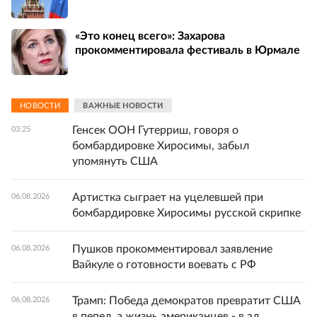
«Это конец всего»: Захарова
прокомментировала фестиваль в Юрмале
НОВОСТИ
ВАЖНЫЕ НОВОСТИ
Генсек ООН Гутерриш, говоря о
03:25
бомбардировке Хиросимы, забыл
упомянуть США
Артистка сыграет на уцелевшей при
06.08.2026
бомбардировке Хиросимы русской скрипке
Пушков прокомментировал заявление
06.08.2026
Вайкуле о готовности воевать с РФ
Трамп: Победа демократов превратит США
06.08.2026
в пепел, а жизнь американцев - в ад