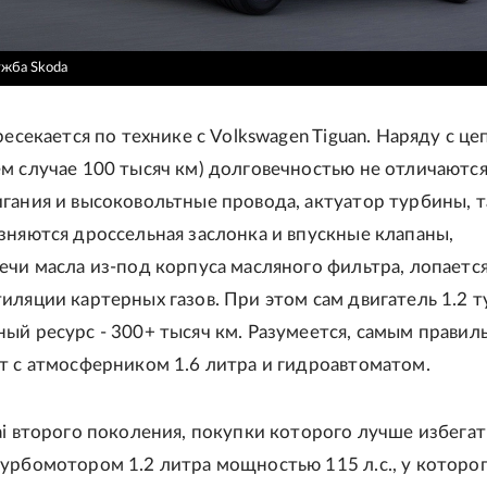
ужба Skoda
ресекается по технике с Volkswagen Tiguan. Наряду с ц
м случае 100 тысяч км) долговечностью не отличаются
гания и высоковольтные провода, актуатор турбины, 
зняются дроссельная заслонка и впускные клапаны,
ечи масла из-под корпуса масляного фильтра, лопаетс
иляции картерных газов. При этом сам двигатель 1.2 
ый ресурс - 300+ тысяч км. Разумеется, самым прави
т с атмосферником 1.6 литра и гидроавтоматом.
ai второго поколения, покупки которого лучше избегат
урбомотором 1.2 литра мощностью 115 л.с., у которо