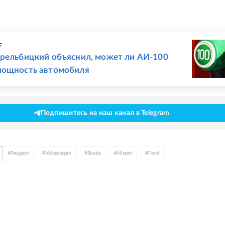
Е
трельбицкий объяснил, может ли АИ-100
мощность автомобиля
Подпишитесь на наш канал в Telegram
#
Peugeot
#
Volkswagen
#
Skoda
#
Nissan
#
Ford