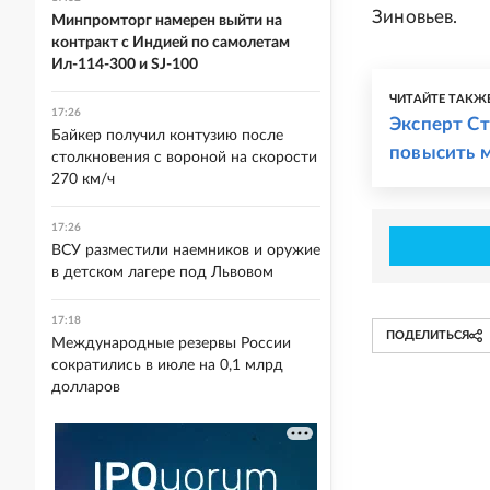
Зиновьев.
Минпромторг намерен выйти на
контракт с Индией по самолетам
Ил-114-300 и SJ-100
ЧИТАЙТЕ ТАКЖ
17:26
Эксперт С
Байкер получил контузию после
повысить 
столкновения с вороной на скорости
270 км/ч
17:26
ВСУ разместили наемников и оружие
в детском лагере под Львовом
17:18
ПОДЕЛИТЬСЯ
Международные резервы России
сократились в июле на 0,1 млрд
долларов