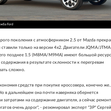
ужба Ford
орого поколения с атмосферником 2.5 от Mazda прекра
 ставили только на версии 4х2. Двигатели JQMA/JTMA 
его позднее 1.5 (М8МА/М9МА) имеют большой ресурс
 содержания в результате склонности к перегревам
вать сложно.
кономия средств при покупке кроссовера, конечно же,
Но в дальнейшем она почти наверняка обернется
 затратами на содержание двигателя, а сейчас ремон
гатов очень дорог", - резюмировал эксперт "ЗР" Серге