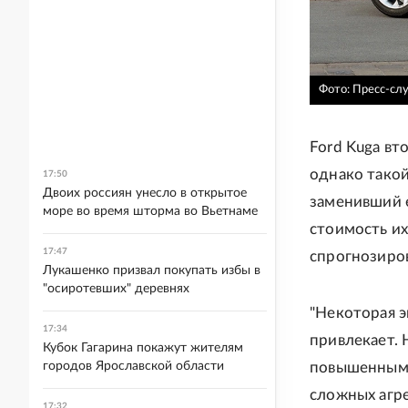
Фото: Пресс-сл
Ford Kuga вт
однако такой
17:50
Двоих россиян унесло в открытое
заменивший 
море во время шторма во Вьетнаме
стоимость их
17:47
спрогнозиро
Лукашенко призвал покупать избы в
"осиротевших" деревнях
"Некоторая э
17:34
привлекает. 
Кубок Гагарина покажут жителям
повышенными
городов Ярославской области
сложных агре
17:32