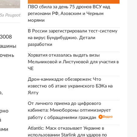
ПВО сбила за день 75 дронов ВСУ над
регионами РФ, Азовским и Черным
ба Peugeot
морями
В России зарегистрировали тест-систему
 3008
на вирус Бундибуджио. Детали
разработки
машины
 очень
Хорватия отказалась выдать визы
Мельниковой и Листуновой для участия в
ЧЕ
Дрон-камикадзе обезврежен: Что
известно об атаке украинского БЭКа на
о,
Ялту
От личного приема до цифрового
кабинета: Минобороны оптимизирует
ярно
Видео
работу с обращениями граждан
й
Atlantic: Маск отказывает Украине в
ными
использовании Starlink для ударов по