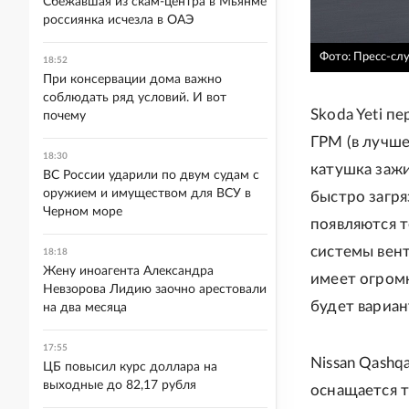
Сбежавшая из скам-центра в Мьянме
россиянка исчезла в ОАЭ
Фото: Пресс-сл
18:52
При консервации дома важно
соблюдать ряд условий. И вот
Skoda Yeti пе
почему
ГРМ (в лучше
18:30
катушка зажи
ВС России ударили по двум судам с
оружием и имуществом для ВСУ в
быстро загря
Черном море
появляются т
системы вент
18:18
Жену иноагента Александра
имеет огромн
Невзорова Лидию заочно арестовали
будет вариан
на два месяца
17:55
Nissan Qashq
ЦБ повысил курс доллара на
выходные до 82,17 рубля
оснащается т