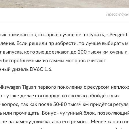
Пресс-служ
ых номинантов, которые лучше не покупать, - Peugeot
оления. Если решили приобрести, то лучше выбирать 
т выпуска, которые доезжают до 200 тысяч км очень и
м беспроблемным из гаммы моторов считают
нный дизель DV6C 1.6.
lkswagen Tiguan первого поколения с ресурсом неплох
но тут же делает оговорку: во сколько обойдётся их
 вопрос, так как после 50-80 тысяч км придётся регул
ь или прочищать. Бонус - чугунный блок, позволяющи
 не на замену движка, а на его ремонт. Менее хлопот