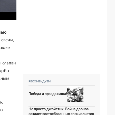
епью
 свечи,
также
я клапан
турбо
льным
РЕКОМЕНДУЕМ
Победа и правда наша!
ь,
Не просто джойстик: Война дронов
го
создает востребованных специалистов