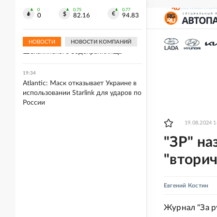
августа вырос до более 1 млн тонн
СВЕЖИЙ НОМ
0
0.75
0.77
0
82.16
94.83
19:34
В Вологодской области
благоустроили прибрежную зону
НОВОСТИ
НОВОСТИ КОМПАНИЙ
Шекснинского водохранилища
19:34
Atlantic: Маск отказывает Украине в
использовании Starlink для ударов по
России
19.08.2024 1
"ЗР" на
"вторич
Евгений Костин
Журнал "За 