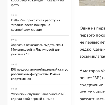
кроссовер Volkswagen показали на
фото
19:16
Delta Plus прекратила работу на
Украине после пожара на
Один из перв
крупнейшем складе
первого пок
19:13
не первых ле
Хорватия отказалась выдать визы
редко. Самы
Мельниковой и Листуновой для
участия в ЧЕ
восьмиклапа
19:13
ISU предоставил нейтральный статус
У моторов Vo
российским фигуристам. Имена
пишет "ЗР", 
спортсменов
содержание -
19:11
что-то чинит
Узбекский спутник Samarkand-2028
рассчитывать
сделал свой первый снимок