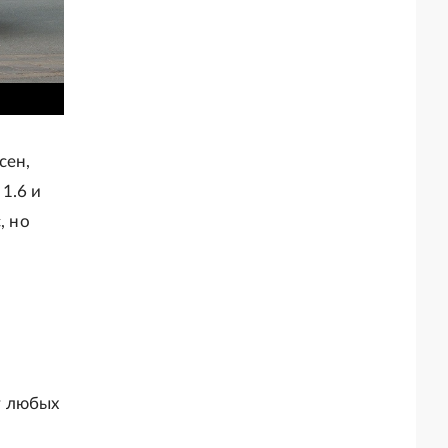
сен,
1.6 и
, но
т любых
й