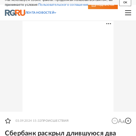
OK
принимаете условия
Пользовательского соглашения
СВЕЖИЙ НОМЕР
ПОДПИСКА
ЛЕНТА НОВОСТЕЙ
03.09.2024 15:32
ПРОИСШЕСТВИЯ
Сбербанк раскрыл длившуюся два