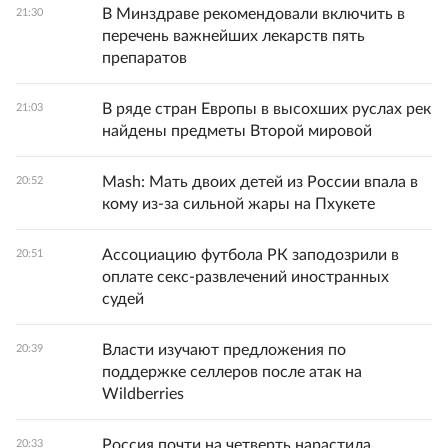
В Минздраве рекомендовали включить в
21:30
перечень важнейших лекарств пять
препаратов
В ряде стран Европы в высохших руслах рек
21:03
найдены предметы Второй мировой
Mash: Мать двоих детей из России впала в
20:52
кому из-за сильной жары на Пхукете
Ассоциацию футбола РК заподозрили в
20:51
оплате секс-развлечений иностранных
судей
Власти изучают предложения по
20:39
поддержке селлеров после атак на
Wildberries
Россия почти на четверть нарастила
20:33