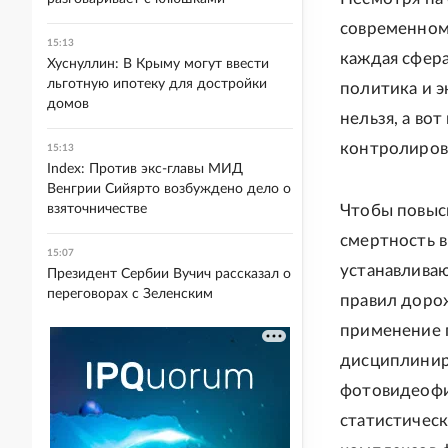
современном
15:13
каждая сфер
Хуснуллин: В Крыму могут ввести
льготную ипотеку для достройки
политика и э
домов
нельзя, а во
контролирова
15:13
Index: Против экс-главы МИД
Венгрии Сийярто возбуждено дело о
взяточничестве
Чтобы повыс
смертность в
15:07
устанавлива
Президент Сербии Вучич рассказал о
переговорах с Зеленским
правил доро
применение 
дисциплинир
фотовидеофи
статистическ