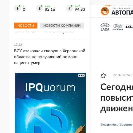
Метеоролог Шпиг предупредил о
СВЕЖИЙ НОМ
грозящем Украине дефиците воды
0
0.75
0.77
0
82.16
94.83
17:53
Пентагон ускорил испытания
НОВОСТИ
НОВОСТИ КОМПАНИЙ
системы ПРО "Золотой купол"
17:52
ВСУ атаковали скорую в Херсонской
области, не получивший помощь
пациент умер
22.09.2024 0
Сегодня
повыси
движен
Владимир Баршев