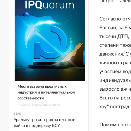
скорость ле
Согласно от
России, за 6
тысячи ДТП, 
степени тяж
движения. С
личного тран
участием вод
индивидуаль
Место встречи креативных
выросло аж н
индустрий и интеллектуальной
Всего на рос
собственности
Реклама. https://ipquorum.ru
хау" пострад
16:43
Уральцу грозит срок за платные
Помимо рост
лайки в поддержку ВСУ