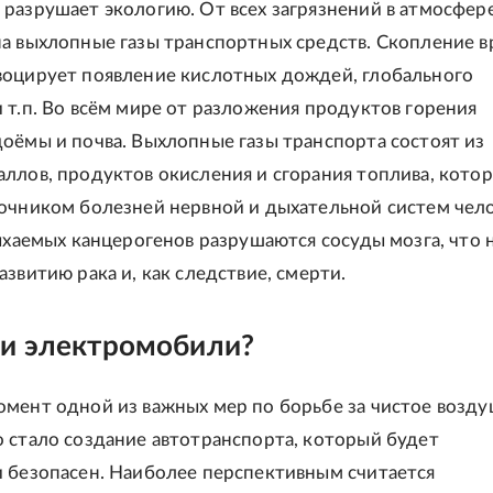
разрушает экологию. От всех загрязнений в атмосфер
на выхлопные газы транспортных средств. Скопление 
воцирует появление кислотных дождей, глобального
 т.п. Во всём мире от разложения продуктов горения
оёмы и почва. Выхлопные газы транспорта состоят из
ллов, продуктов окисления и сгорания топлива, кото
очником болезней нервной и дыхательной систем чело
дыхаемых канцерогенов разрушаются сосуды мозга, что
азвитию рака и, как следствие, смерти.
ли электромобили?
омент одной из важных мер по борьбе за чистое возд
 стало создание автотранспорта, который будет
 безопасен. Наиболее перспективным считается