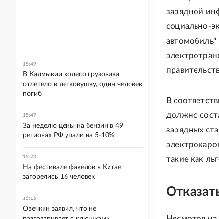
зарядной ин
социально-э
автомобиль" 
электротран
15:49
правительст
В Калмыкии колесо грузовика
отлетело в легковушку, один человек
погиб
В соответств
должно соста
15:47
За неделю цены на бензин в 49
зарядных ста
регионах РФ упали на 5-10%
электрокаров
15:23
такие как ль
На фестивале факелов в Китае
загорелись 16 человек
Отказат
15:15
Овечкин заявил, что не
Несмотря на 
разговаривает с клюшками