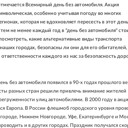
отмечается Всемирный день без автомобиля. Акция
имволическая, особенно учитывая погоду во многих
егионах, которая не вдохновляет пересесть в этот день
 тем не менее каждый год в "день без автомобиля" сто
 посмотреть, какие альтернативные виды транспорта
 наших городах, безопасны ли они для его обитателей,
 ответственности каждого из нас за безопасность до
нь без автомобиля появился в 90-х годах прошлого ве
исты разных стран решили привлечь внимание жителей
регруженности улиц автомобилями. В 2000 году в акц
вся Европа. В России флешмоб городского уровня про
лгороде, Нижнем Новгороде, Уфе, Екатеринбурге и Мос
проводить и в других городах. Праздник получался ско