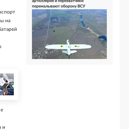
артиллерия и перехватчики
перемалывают оборону ВСУ
анспорт
ы на
батарей
о
ие
 и