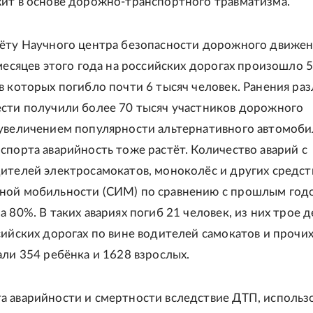
жит в основе дорожно-транспортного травматизма.
чёту Научного центра безопасности дорожного движе
 месяцев этого года на российских дорогах произошло 5
в которых погибло почти 6 тысяч человек. Ранения ра
ести получили более 70 тысяч участников дорожного
 увеличением популярности альтернативного автомоб
спорта аварийность тоже растёт. Количество аварий с
ителей электросамокатов, моноколёс и других средст
ной мобильности (СИМ) по сравнению с прошлым год
а 80%. В таких авариях погиб 21 человек, из них трое д
сийских дорогах по вине водителей самокатов и прочих
али 354 ребёнка и 1628 взрослых.
а аварийности и смертности вследствие ДТП, использ