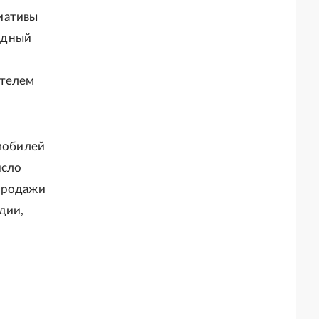
иативы
одный
ателем
омобилей
исло
 продажи
дии,