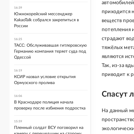
автомобилей 
16:39
приходится 
Южнокорейский мессенджер
KakaoTalk собрался закрепиться в
веществ про
России
потепления и
страдают вод
16:25
ТАСС: Обслуживавшая гитлеровскую
тяжёлых мета
Германию компания теряет суда под
являются ист
Одессой
Так, из-за в
16:19
приводит к р
КСИР назвал условие открытия
Ормузского пролива
Спасут 
16:06
В Краснодаре полиция начала
проверку после избиения подростка
На данный м
пространство
15:59
Пленный солдат ВСУ поговорил на
экологически
камеру с перешедшим на сторону