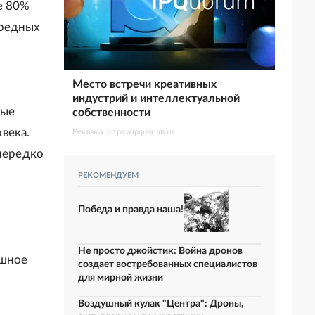
е 80%
вредных
Место встречи креативных
индустрий и интеллектуальной
рые
собственности
века.
Реклама. https://ipquorum.ru
 нередко
РЕКОМЕНДУЕМ
Победа и правда наша!
Не просто джойстик: Война дронов
ушное
создает востребованных специалистов
для мирной жизни
Воздушный кулак "Центра": Дроны,