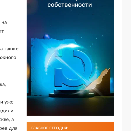
 на
ит
 а также
рожного
ка,
ии уже
водили
кве, а
рее для
ГЛАВНОЕ СЕГОДНЯ: