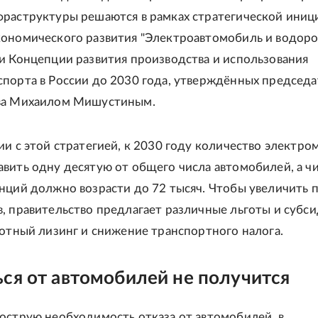
фраструктуры решаются в рамках стратегической иниц
кономического развития "Электроавтомобиль и водор
и Концепции развития производства и использования
спорта в России до 2030 года, утверждённых председ
ва Михаилом Мишустиным.
ии с этой стратегией, к 2030 году количество электр
вить одну десятую от общего числа автомобилей, а ч
нций должно возрасти до 72 тысяч. Чтобы увеличить
, правительство предлагает различные льготы и субси
готный лизинг и снижение транспортного налога.
ься от автомобилей не получится
острую необходимость отказа от автомобилей, в