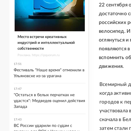
22 сентября 
достаточно с
российских р
велосипед. И
Место встречи креативных
оглянуться и
индустрий и интеллектуальной
появляются в
собственности
Реклама. https://ipquorum.ru
вспомнить об
17:51
движения.
Фестиваль "Наше время" отменили в
Ульяновске из-за урагана
Всемирный де
17:47
когда актив
"Остаться в белых перчатках не
удастся": Медведев оценил действия
городов к пе
Запада
участвовала 
сначала в Бе
17:43
ВС России ударили по судам с
затем стали 