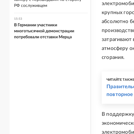
электромобил
РФ сослуживцем
крупных горо
15:53
абсолютно б
В Германии участники
производств
многотысячной демонстрации
потребовали отставки Мерца
затрагивают 
атмосферу он
сгорания.
ЧИТАЙТЕ ТАКЖ
Правитель
повторное
В поддержку 
экономически
электромобил