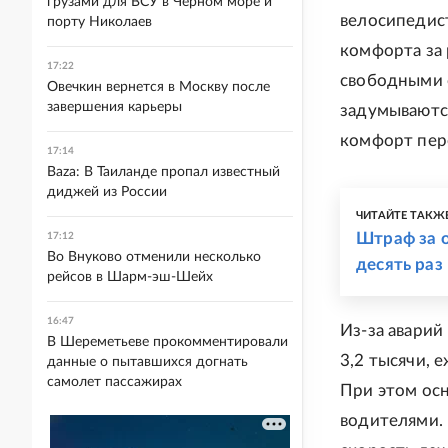
грузами для ВСУ в Черном море и
велосипедист
порту Николаев
комфорта за 
17:22
свободными о
Овечкин вернется в Москву после
завершения карьеры
задумываются
комфорт пер
17:14
Baza: В Таиланде пропал известный
диджей из России
ЧИТАЙТЕ ТАКЖ
Штраф за о
17:12
Во Внуково отменили несколько
десять раз
рейсов в Шарм-эш-Шейх
16:47
Из-за аварий
В Шереметьеве прокомментировали
3,2 тысячи, 
данные о пытавшихся догнать
самолет пассажирах
При этом осн
водителями.