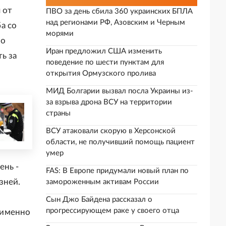
 от
ПВО за день сбила 360 украинских БПЛА
над регионами РФ, Азовским и Черным
а со
морями
Но
Иран предложил США изменить
ь за
поведение по шести пунктам для
открытия Ормузского пролива
МИД Болгарии вызвал посла Украины из-
за взрыва дрона ВСУ на территории
страны
ВСУ атаковали скорую в Херсонской
области, не получивший помощь пациент
умер
ень -
FAS: В Европе придумали новый план по
зней.
замороженным активам России
л
Сын Джо Байдена рассказал о
прогрессирующем раке у своего отца
 именно