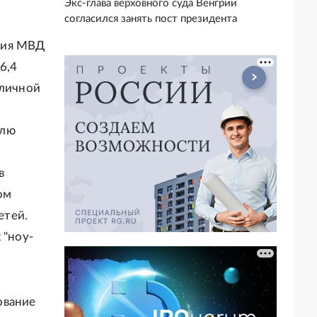
Экс-глава верховного суда Венгрии
согласился занять пост президента
ния МВД
6,4
зличной
илю
в
ом
етей.
 "ноу-
ование