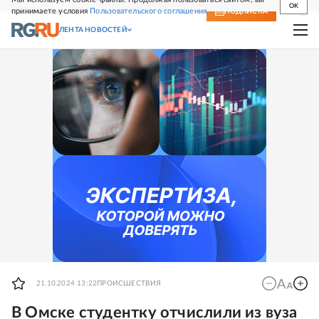
OK
принимаете условия
Пользовательского соглашения
СВЕЖИЙ НОМЕР
ПОДПИСКА
ЛЕНТА НОВОСТЕЙ
21.10.2024 13:22
ПРОИСШЕСТВИЯ
В Омске студентку отчислили из вуза