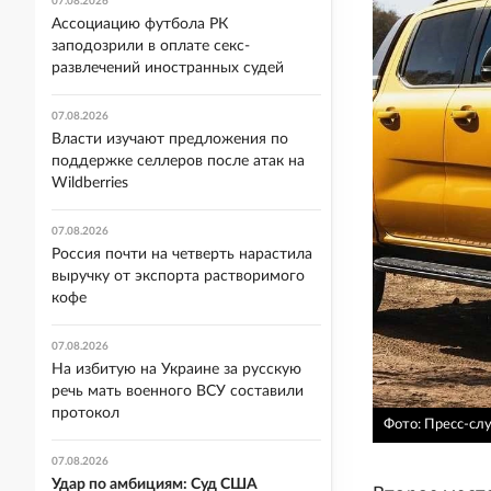
07.08.2026
Ассоциацию футбола РК
заподозрили в оплате секс-
развлечений иностранных судей
07.08.2026
Власти изучают предложения по
поддержке селлеров после атак на
Wildberries
07.08.2026
Россия почти на четверть нарастила
выручку от экспорта растворимого
кофе
07.08.2026
На избитую на Украине за русскую
речь мать военного ВСУ составили
протокол
Фото: Пресс-сл
07.08.2026
Удар по амбициям: Суд США