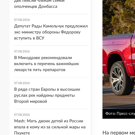
две пенсии членам семей
ополченцев Донбасса
07.08.2026
Депутат Рады Камельчук предложил
экс-министру обороны Федорову
вступить в ВСУ
07.08.2026
В Минздраве рекомендовали
включить в перечень важнейших
лекарств пять препаратов
07.08.2026
В ряде стран Европы в высохших
руслах рек найдены предметы
Второй мировой
Фото: Пресс-сл
07.08.2026
Mash: Мать двоих детей из России
впала в кому из-за сильной жары на
На первом ме
Пхукете