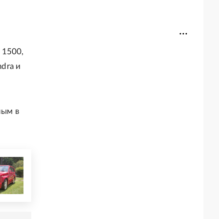
 1500,
ndra и
ным в