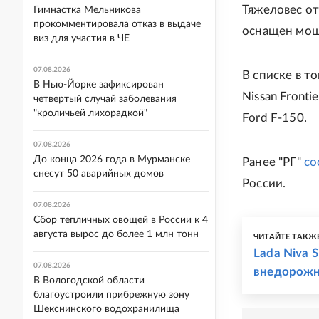
Тяжеловес от
Гимнастка Мельникова
прокомментировала отказ в выдаче
оснащен мощ
виз для участия в ЧЕ
07.08.2026
В списке в то
В Нью-Йорке зафиксирован
Nissan Frontie
четвертый случай заболевания
"кроличьей лихорадкой"
Ford F-150.
07.08.2026
До конца 2026 года в Мурманске
Ранее "РГ"
со
снесут 50 аварийных домов
России.
07.08.2026
Сбор тепличных овощей в России к 4
августа вырос до более 1 млн тонн
ЧИТАЙТЕ ТАКЖ
Lada Niva 
07.08.2026
внедорожн
В Вологодской области
благоустроили прибрежную зону
Шекснинского водохранилища