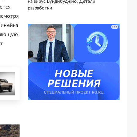
на вирус Бундибуджио. Детали
ется
разработки
Несмотря
линейка
тляющую
ет