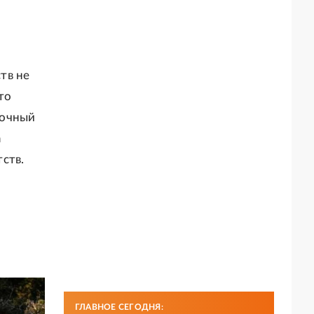
тв не
то
точный
а
ств.
ГЛАВНОЕ СЕГОДНЯ: