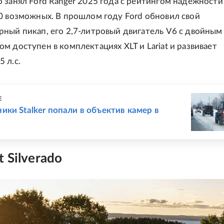
 занял Ford Ranger 2025 года с рейтингом надежности
0 возможных. В прошлом году Ford обновил свой
ный пикап, его 2,7-литровый двигатель V6 с двойным
м доступен в комплектациях XLT и Lariat и развивает
 л.с.
Е
ки Stalker попали в объектив камер в
t Silverado