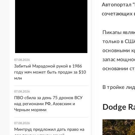
Автопортал "H
сочетающих 
Пикапы явля
только в США
основными к
запас мощно
07.08.2026
Забитый Марадоной рукой в 1986
основании ст
году мяч может быть продан за $10
млн
В тройке лид
07.08.2026
ПВО сбила за день 75 дронов ВСУ
над регионами РФ, Азовским и
Dodge R
Черным морями
07.08.2026
Минтруд предложил дать право на