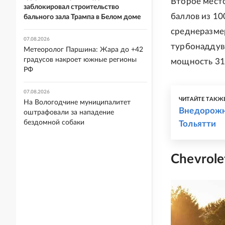
Второе место
заблокировал строительство
баллов из 10
бального зала Трампа в Белом доме
среднеразмер
07.08.2026
турбонаддуво
Метеоролог Паршина: Жара до +42
градусов накроет южные регионы
мощность 315
РФ
07.08.2026
ЧИТАЙТЕ ТАКЖ
На Вологодчине муниципалитет
Внедорожни
оштрафовали за нападение
бездомной собаки
Тольятти
Chevrole