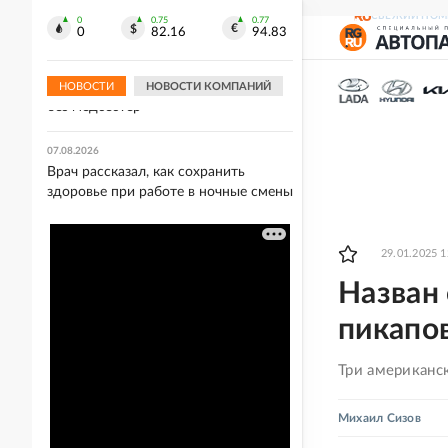
борьбе
СВЕЖИЙ НОМ
0
0.75
0.77
0
82.16
94.83
07.08.2026
Украинский врач предупредила, что
киевские больницы могут остаться
НОВОСТИ
НОВОСТИ КОМПАНИЙ
без медсестер
07.08.2026
Врач рассказал, как сохранить
здоровье при работе в ночные смены
29.01.2025 1
Назван
пикапо
Три американс
Михаил Сизов