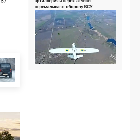
 87
артиллерия и перехватчики
перемалывают оборону ВСУ