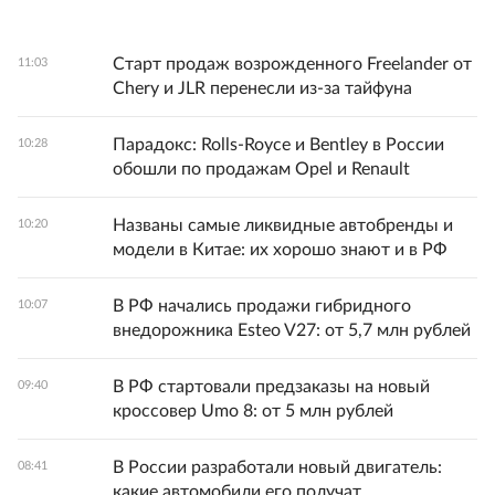
Старт продаж возрожденного Freelander от
11:03
Chery и JLR перенесли из-за тайфуна
Парадокс: Rolls-Royce и Bentley в России
10:28
обошли по продажам Opel и Renault
Названы самые ликвидные автобренды и
10:20
модели в Китае: их хорошо знают и в РФ
В РФ начались продажи гибридного
10:07
внедорожника Esteo V27: от 5,7 млн рублей
В РФ стартовали предзаказы на новый
09:40
кроссовер Umo 8: от 5 млн рублей
В России разработали новый двигатель:
08:41
какие автомобили его получат