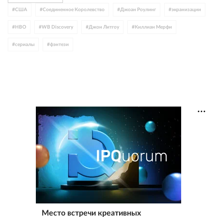
#
США
#
Соединенное Королевство
#
Джоан Роулинг
#
экранизации
#
HBO
#
WB Discovery
#
Джон Литгоу
#
Киллиан Мерфи
#
сериалы
#
фэнтези
Место встречи креативных