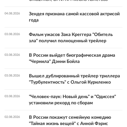
Зендея признана самой кассовой актрисой
04.08.2026
года
Фильм ужасов Зака Креггера "Обитель
03.08.2026
зла" получил полноценный трейлер
В России выйдет биографическая драма
03.08.2026
"Чернила" Дэнни Бойла
Вышел дублированный трейлер триллера
03.08.2026
"Турбулентность" с Ольгой Куриленко
"Человек-паук: Новый день" и "Одиссея"
03.08.2026
установили рекорд по сборам
В России покажут семейную комедию
02.08.2026
"Тайная жизнь вещей" с Анной Фэрис