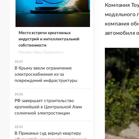
Компания Toy
модельного г
компания об
автомобиля о
Место встречи креативных
индустрий и интеллектуальной
собственности
Реклама. https://ipquorum.ru
10:27
В Крыму ввели ограничение
электроснабжения из-за
повреждений инфраструктуры
10:26
РФ завершает строительство
крупнейшей в Центральной Азии
солнечной электростанции
10:21
В Прикамье суд вернул квартиру