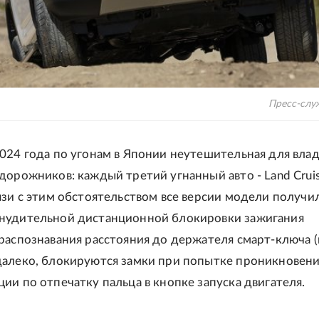
Пресс-слу
024 года по угонам в Японии неутешительная для вла
дорожников: каждый третий угнанный авто - Land Cruis
язи с этим обстоятельством все версии модели получи
нудительной дистанционной блокировки зажигания
распознавания расстояния до держателя смарт-ключа (
алеко, блокируются замки при попытке проникновени
ии по отпечатку пальца в кнопке запуска двигателя.