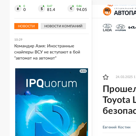
СВЕЖИЙ НОМ
0
0.47
0.86
10:32
0
81.4
94.05
Профсоюз строителей рассказал о
давлении Европы на уральский
бизнес
НОВОСТИ
НОВОСТИ КОМПАНИЙ
10:29
Командир Азия: Иностранные
снайперы ВСУ не вступают в бой
"автомат на автомат"
24.03.2025 1
Прошел
Toyota 
безопа
Евгений Костин