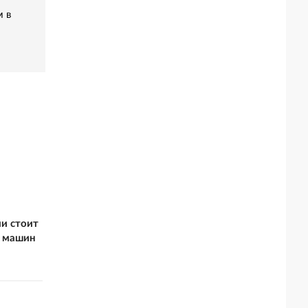
м в
ии стоит
х машин