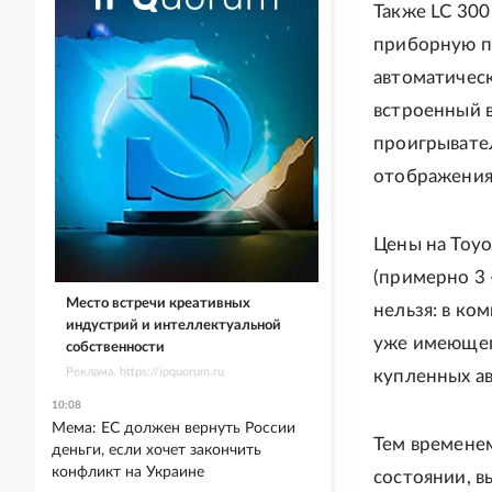
Также LC 30
приборную п
автоматичес
встроенный 
проигрывате
отображения
Цены на Toyot
(примерно 3 
Место встречи креативных
нельзя: в ко
индустрий и интеллектуальной
уже имеющег
собственности
Реклама. https://ipquorum.ru
купленных ав
10:08
Мема: ЕС должен вернуть России
Тем времене
деньги, если хочет закончить
конфликт на Украине
состоянии, в