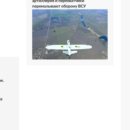
артиллерия и перехватчики
перемалывают оборону ВСУ
ж.
 в