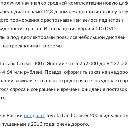
0 получил начиная со средней комплектации новую ци
анель диагональю 12,3 дюйма, модернизированную ф
кого торможения с распознаванием велосипедистов и
видеорегистратор. Из оснащения убрали CD/DVD-
ль, а под дефлекторами появился небольшой дисплей
 настроек климат-системы.
a Land Cruiser 300 в Японии - от 5 252 000 до 8 137 00
- 4,64 млн рублей). Правда, оформить заказ на внедор
мпании заявили, что пока сосредоточатся на удовлетво
ося спроса и сокращении времени ожидания поставок
то.
м в России
продают
Toyota Land Cruiser 200 в идеально
ыпущенный в 2013 года: очень дорого.