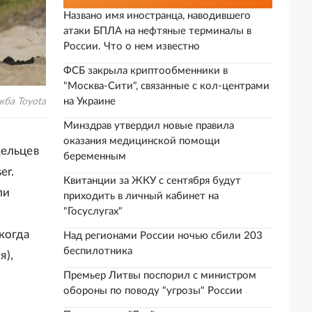
Названо имя иностранца, наводившего
атаки БПЛА на нефтяные терминалы в
России. Что о нем известно
ФСБ закрыла криптообменники в
"Москва-Сити", связанные с кол-центрами
на Украине
жба Toyota
Минздрав утвердил новые правила
оказания медицинской помощи
дельцев
беременным
er.
Квитанции за ЖКУ с сентября будут
ли
приходить в личный кабинет на
"Госуслугах"
когда
Над регионами России ночью сбили 203
беспилотника
я),
Премьер Литвы поспорил с министром
обороны по поводу "угрозы" России