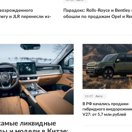
 возрожденного
Парадокс: Rolls-Royce и Bentley
hery и JLR перенесли из-
обошли по продажам Opel и Ren
10:07
Авто
В РФ начались продажи
гибридного внедорожник
V27: от 5,7 млн рублей
самые ликвидные
ды и модели в Китае: