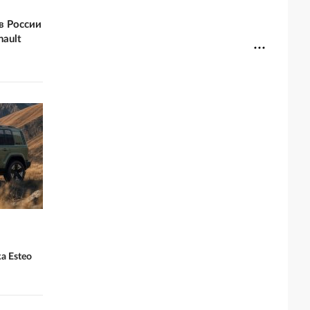
 в России
ault
а Esteo