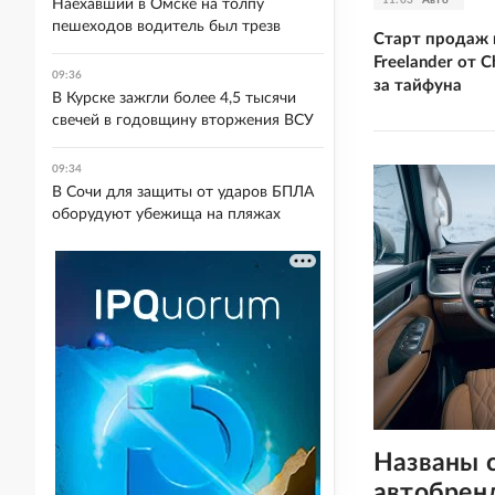
Наехавший в Омске на толпу
пешеходов водитель был трезв
Старт продаж
Freelander от C
09:36
за тайфуна
В Курске зажгли более 4,5 тысячи
свечей в годовщину вторжения ВСУ
09:34
В Сочи для защиты от ударов БПЛА
оборудуют убежища на пляжах
Названы 
автобрен