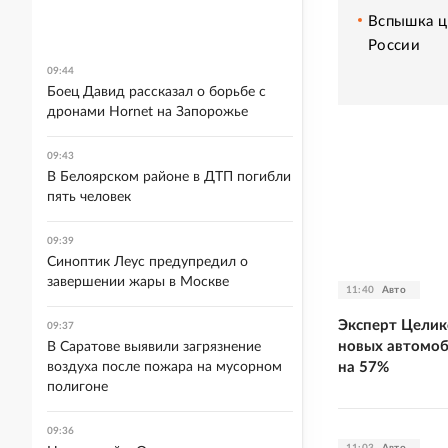
Вспышка ц
России
09:44
Боец Давид рассказал о борьбе с
дронами Hornet на Запорожье
09:43
В Белоярском районе в ДТП погибли
пять человек
09:39
Синоптик Леус предупредил о
завершении жары в Москве
11:40
Авто
Эксперт Целик
09:37
новых автомоб
В Саратове выявили загрязнение
на 57%
воздуха после пожара на мусорном
полигоне
09:36
11:03
Авто