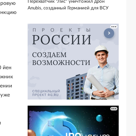
Перехватчик "Лис" уничтожил дрон
фровую
Anubis, созданный Германией для ВСУ
ункцию
0 йен
ожник
рении
 уже
м