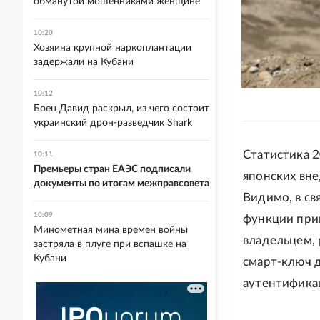
обманутой мошенниками женщине
10:20
Хозяина крупной наркоплантации
задержали на Кубани
10:12
Боец Давид раскрыл, из чего состоит
украинский дрон-разведчик Shark
Статистика 2
10:11
Премьеры стран ЕАЭС подписали
японских вне
документы по итогам межправсовета
Видимо, в св
10:09
функции при
Минометная мина времен войны
владельцем, 
застряла в плуге при вспашке на
Кубани
смарт-ключ д
аутентификац