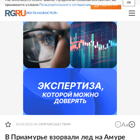
OK
принимаете условия
Пользовательского соглашения
СВЕЖИЙ НОМЕР
ПОДПИСКА
ЛЕНТА НОВОСТЕЙ
24.03.2025 04:28
ПРОИСШЕСТВИЯ
В Приамурье взорвали лед на Амуре