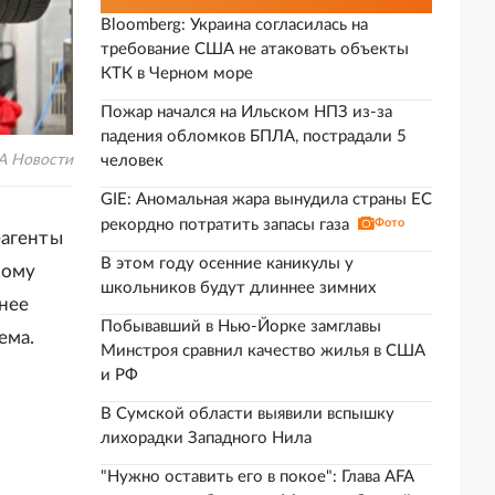
Bloomberg: Украина согласилась на
требование США не атаковать объекты
КТК в Черном море
Пожар начался на Ильском НПЗ из-за
падения обломков БПЛА, пострадали 5
А Новости
человек
GIE: Аномальная жара вынудила страны ЕС
рекордно потратить запасы газа
Фото
еагенты
В этом году осенние каникулы у
ному
школьников будут длиннее зимних
нее
Побывавший в Нью-Йорке замглавы
ема.
Минстроя сравнил качество жилья в США
и РФ
В Сумской области выявили вспышку
лихорадки Западного Нила
"Нужно оставить его в покое": Глава AFA