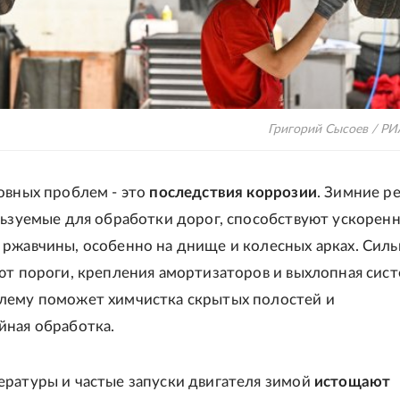
Григорий Сысоев / РИ
овных проблем - это
последствия коррозии
. Зимние р
льзуемые для обработки дорог, способствуют ускорен
ржавчины, особенно на днище и колесных арках. Силь
ют пороги, крепления амортизаторов и выхлопная сист
лему поможет химчистка скрытых полостей и
йная обработка.
ературы и частые запуски двигателя зимой
истощают