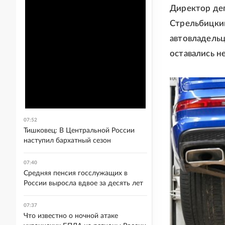
Директор деп
Стрельбицкий
автовладель
оставались н
07:52
Тишковец: В Центральной России
наступил бархатный сезон
07:40
Средняя пенсия госслужащих в
России выросла вдвое за десять лет
07:37
Что известно о ночной атаке