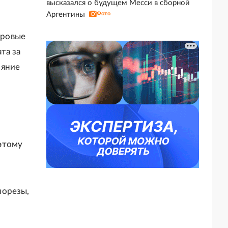
высказался о будущем Месси в сборной
Аргентины
Фото
аровые
та за
ояние
этому
порезы,