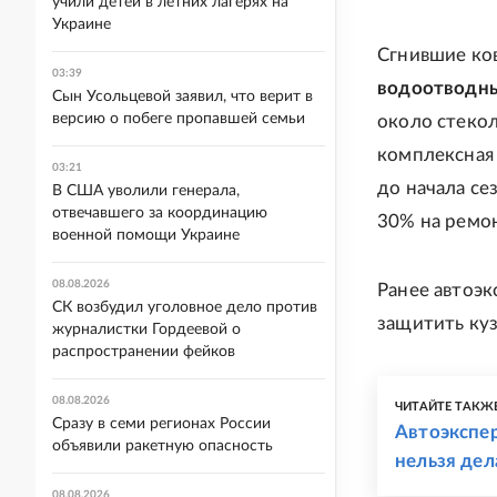
учили детей в летних лагерях на
Украине
Сгнившие ков
03:39
водоотводны
Сын Усольцевой заявил, что верит в
версию о побеге пропавшей семьи
около стекол
комплексная 
03:21
до начала се
В США уволили генерала,
отвечавшего за координацию
30% на ремон
военной помощи Украине
08.08.2026
Ранее автоэк
СК возбудил уголовное дело против
защитить ку
журналистки Гордеевой о
распространении фейков
08.08.2026
ЧИТАЙТЕ ТАКЖ
Сразу в семи регионах России
Автоэкспер
объявили ракетную опасность
нельзя дел
08.08.2026