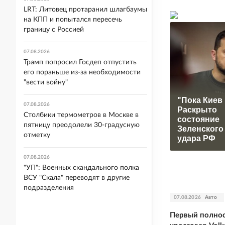
LRT: Литовец протаранил шлагбаумы
на КПП и попытался пересечь
границу с Россией
07.08.2026
Трамп попросил Госдеп отпустить
его пораньше из-за необходимости
"вести войну"
"Пока Киев 
07.08.2026
Раскрыто
Столбики термометров в Москве в
состояние
пятницу преодолели 30-градусную
Зеленского
отметку
удара РФ
07.08.2026
"УП": Военных скандального полка
ВСУ "Скала" переводят в другие
подразделения
07.08.2026
Авто
Первый полнос