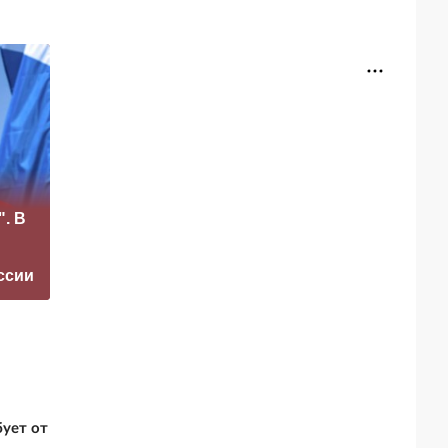
«Это конец всего»:
". В
Захарова
Маск сделал
прокомментировал
неожиданное
а фестиваль в
заявление о
ссии
Юрмале
завершении СВО
ует от