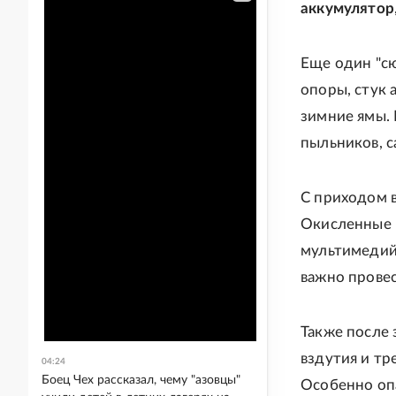
аккумулятор
Еще один "с
опоры, стук 
зимние ямы.
пыльников, 
С приходом 
Окисленные 
мультимедий
важно провес
Также после
вздутия и тр
04:24
Боец Чех рассказал, чему "азовцы"
Особенно оп