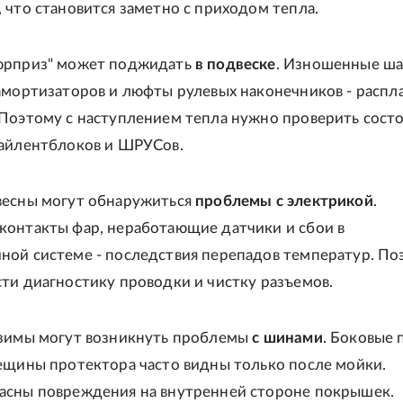
, что становится заметно с приходом тепла.
юрприз" может поджидать
в подвеске
. Изношенные ш
амортизаторов и люфты рулевых наконечников - распла
 Поэтому с наступлением тепла нужно проверить сост
сайлентблоков и ШРУСов.
весны могут обнаружиться
проблемы с электрикой
.
контакты фар, неработающие датчики и сбои в
ной системе - последствия перепадов температур. По
ти диагностику проводки и чистку разъемов.
 зимы могут возникнуть проблемы
с шинами
. Боковые 
ещины протектора часто видны только после мойки.
асны повреждения на внутренней стороне покрышек.