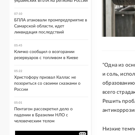
украинских БПЛА на регионы России
07:10
БПЛА атаковали промпредприятие в
Самарской области, идет
ликвидация последствий
05:45
Кличко сообщил о возгорании
резервуаров с топливом в Киеве
"Одна из осн
05:22
и соль, испо
Христофору призвал Каллас не
образованию 
позориться со своими сказками о
России
всего страда
Решить проб
05:01
Пентагон рассекретил дело о
антикоррози
падении в Бразилии НЛО с
человеческим телом
Низкие темп