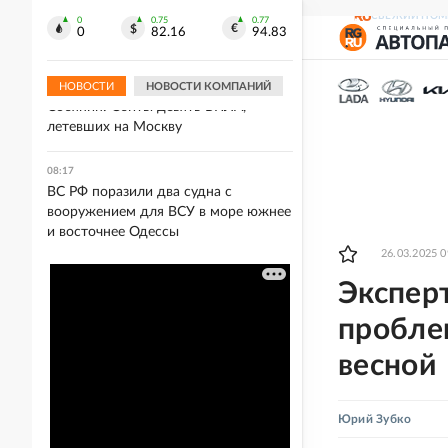
ВС РФ поразили предприятие
СВЕЖИЙ НОМ
"Киев-111", где производили ракеты
0
0.75
0.77
0
82.16
94.83
"Фламинго"
НОВОСТИ
НОВОСТИ КОМПАНИЙ
08:18
Собянин: Сбиты девять БПЛА,
летевших на Москву
08:17
ВС РФ поразили два судна с
вооружением для ВСУ в море южнее
и восточнее Одессы
26.03.2025 0
Экспер
пробле
весной
Юрий Зубко