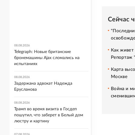
Сейчас 
"Последни
освобожде
08.08.2026
Как живет 
Telegraph: Новые британские
Репортаж 
бронемашины Ajax сломались на
испытаниях
Карта высо
Москве
08.08.2026
Задержана адвокат Надежда
Война и м
Ерусланова
сменившим
08.08.2026
Трамп во время визита в Госдеп
пошутил, что заберет в Белый дом
люстру и картину
07.08.2026