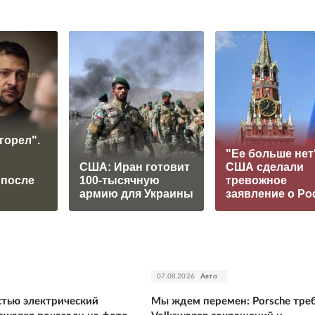
горел".
"Ее больше нет
США: Иран готовит
США сделали
 после
100-тысячную
тревожное
армию для Украины
заявление о Ро
07.08.2026
Авто
тью электрический
Мы ждем перемен: Porsche треб