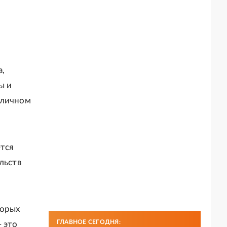
а,
ы и
 личном
тся
льств
торых
ГЛАВНОЕ СЕГОДНЯ:
 это