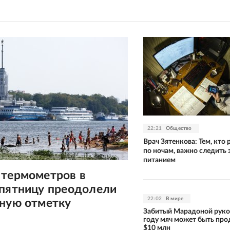
22:21
Общество
Врач Зятенкова: Тем, кто 
по ночам, важно следить 
питанием
 термометров в
 пятницу преодолели
22:02
В мире
сную отметку
Забитый Марадоной руко
году мяч может быть про
$10 млн