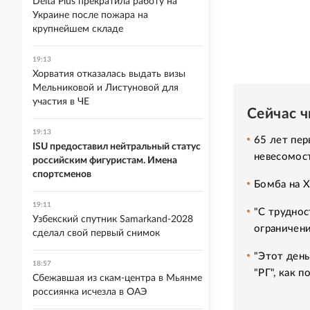
Delta Plus прекратила работу на
Украине после пожара на
крупнейшем складе
19:13
Хорватия отказалась выдать визы
Мельниковой и Листуновой для
участия в ЧЕ
Сейчас 
19:13
65 лет пер
ISU предоставил нейтральный статус
невесомос
российским фигуристам. Имена
спортсменов
Бомба на 
19:11
"С труднос
Узбекский спутник Samarkand-2028
ограничени
сделал свой первый снимок
"Этот день
18:57
"РГ", как 
Сбежавшая из скам-центра в Мьянме
россиянка исчезла в ОАЭ