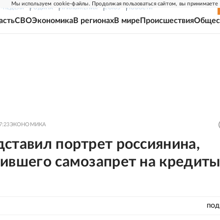
Мы используем cookie-файлы. Продолжая пользоваться сайтом, вы принимаете
Г-НЕДЕЛЯ
РОДИНА
ПРИЛОЖЕНИЯ
СОЮЗ
НОВОСТИ
асть
СВО
Экономика
В регионах
В мире
Происшествия
Общес
7:23
ЭКОНОМИКА
ставил портрет россиянина,
ившего самозапрет на кредиты
ПОД