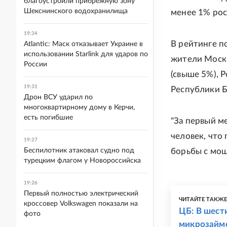
благоустроили прибрежную зону
Шекснинского водохранилища
менее 1% рос
19:34
В рейтинге п
Atlantic: Маск отказывает Украине в
использовании Starlink для ударов по
жители Москв
России
(свыше 5%), 
19:31
Республики Б
Дрон ВСУ ударил по
многоквартирному дому в Керчи,
есть погибшие
"За первый м
человек, что
19:27
Беспилотник атаковал судно под
борьбы с мош
турецким флагом у Новороссийска
19:26
Первый полностью электрический
ЧИТАЙТЕ ТАКЖ
кроссовер Volkswagen показали на
ЦБ: В шест
фото
микрозайм