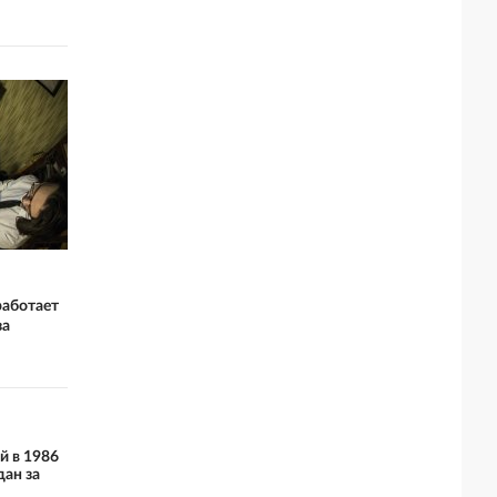
работает
за
й в 1986
дан за