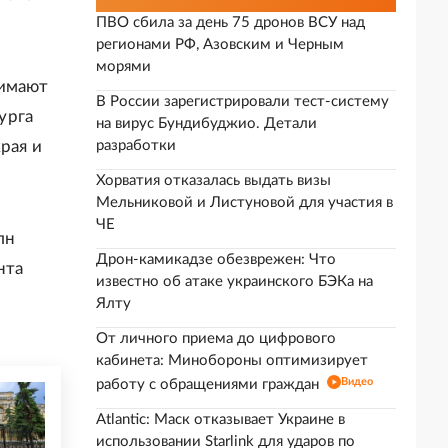
ПВО сбила за день 75 дронов ВСУ над
регионами РФ, Азовским и Черным
морями
нимают
В России зарегистрировали тест-систему
урга
на вирус Бундибуджио. Детали
рая и
разработки
Хорватия отказалась выдать визы
Мельниковой и Листуновой для участия в
ЧЕ
лн
Дрон-камикадзе обезврежен: Что
нта
известно об атаке украинского БЭКа на
Ялту
От личного приема до цифрового
кабинета: Минобороны оптимизирует
Видео
работу с обращениями граждан
Atlantic: Маск отказывает Украине в
использовании Starlink для ударов по