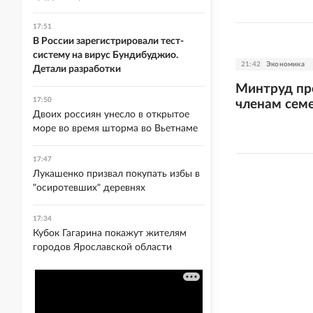
17:51
В России зарегистрировали тест-
систему на вирус Бундибуджио.
21:42
Экономика
Детали разработки
Минтруд пр
17:50
членам сем
Двоих россиян унесло в открытое
море во время шторма во Вьетнаме
17:47
Лукашенко призвал покупать избы в
"осиротевших" деревнях
17:34
Кубок Гагарина покажут жителям
городов Ярославской области