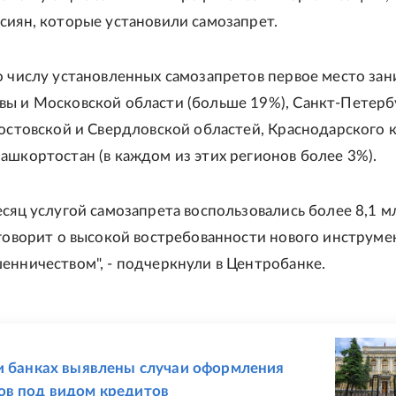
сиян, которые установили самозапрет.
о числу установленных самозапретов первое место за
ы и Московской области (больше 19%), Санкт-Петерб
Ростовской и Свердловской областей, Краснодарского к
ашкортостан (в каждом из этих регионов более 3%).
есяц услугой самозапрета воспользовались более 8,1 м
 говорит о высокой востребованности нового инструме
енничеством", - подчеркнули в Центробанке.
Е
и банках выявлены случаи оформления
ов под видом кредитов