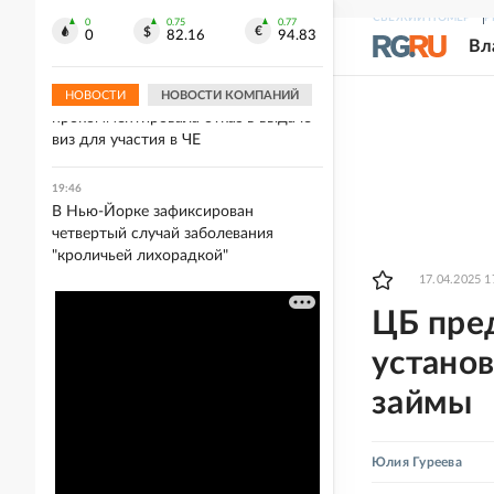
Умер знаменитый музыкальный
СВЕЖИЙ НОМЕР
Р
продюсер Уильям Орбит
0
0.75
0.77
0
82.16
94.83
Вл
19:50
Гимнастка Мельникова
НОВОСТИ
НОВОСТИ КОМПАНИЙ
прокомментировала отказ в выдаче
виз для участия в ЧЕ
19:46
В Нью-Йорке зафиксирован
четвертый случай заболевания
"кроличьей лихорадкой"
17.04.2025 1
ЦБ пред
установ
займы
Юлия Гуреева