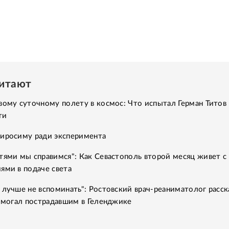
читают
вому суточному полету в космос: Что испытал Герман Титов 
ти
Хиросиму ради эксперимента
тями мы справимся": Как Севастополь второй месяц живет с
ями в подаче света
 лучше не вспоминать": Ростовский врач-реаниматолог расск
помогал пострадавшим в Геленджике