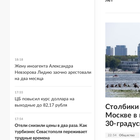
лет
18:18
Жену иноагента Александра
Невзорова Лидию заочно арестовали
на два месяца
17:55
ЦБ повысил курс доллара на
Столбики
выходные до 82,17 рубля
Москве в
17:54
30-граду
Отели снизили цены в два раза. Как
турбизнес Севастополя переживает
22:54
Общество
трудные времена