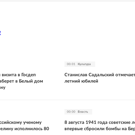
2
00:01
Культура
 визита в Госдеп
Станислав Садальский отмечает
заберет в Белый дом
летний юбилей
ину
00:00
Власть
ссийскому ученому
8 августа 1941 года советские 
елину исполнилось 80
впервые сбросили бомбы на Бе