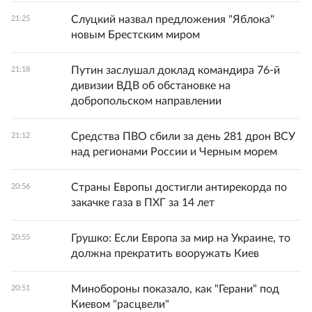
Слуцкий назвал предложения "Яблока"
21:25
новым Брестским миром
Путин заслушал доклад командира 76-й
21:18
дивизии ВДВ об обстановке на
добропольском направлении
Средства ПВО сбили за день 281 дрон ВСУ
21:12
над регионами России и Черным морем
Страны Европы достигли антирекорда по
20:56
закачке газа в ПХГ за 14 лет
Грушко: Если Европа за мир на Украине, то
20:55
должна прекратить вооружать Киев
Минобороны показало, как "Герани" под
20:51
Киевом "расцвели"