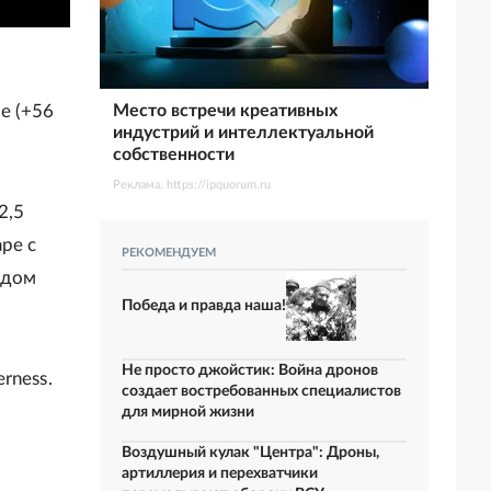
Место встречи креативных
е (+56
индустрий и интеллектуальной
собственности
Реклама. https://ipquorum.ru
2,5
аре с
РЕКОМЕНДУЕМ
одом
Победа и правда наша!
Не просто джойстик: Война дронов
rness.
создает востребованных специалистов
для мирной жизни
Воздушный кулак "Центра": Дроны,
артиллерия и перехватчики