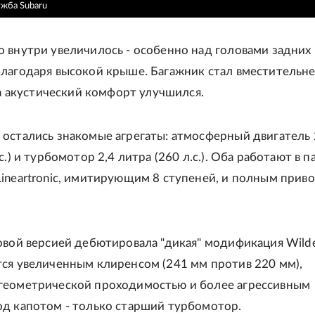
ужба Subaru
 внутри увеличилось - особенно над головами задних
лагодаря высокой крыше. Багажник стал вместительне
, а акустический комфорт улучшился.
остались знакомые агрегаты: атмосферный двигатель 
с.) и турбомотор 2,4 литра (260 л.с.). Оба работают в п
ineartronic, имитирующим 8 ступеней, и полным прив
овой версией дебютировала "дикая" модификация Wilde
ся увеличенным клиренсом (241 мм против 220 мм),
геометрической проходимостью и более агрессивным
од капотом - только старший турбомотор.