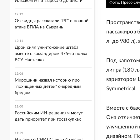
Ильском НПЗ выросло до шести
Фото: Пресс-сл
12:12
Очевидцы рассказали "РГ" о ночной
Пространство
атаке БПЛА на Сызрань
пассажиров б
л, до 980 л)
12:11
Дрон снял уничтожение штаба
вместе с командиром 475-го полка
ВСУ Настенко
Под капотом 
литра (180 л.
12:06
вариатором L
Мирошник назвал историю про
"похищенных детей" очередным
Symmetrical.
бредом
12:00
Вместе с баз
Российским ИИ-решениям могут
Она отличает
дать приоритет при госзакупках
улучшенной 
11:59
дизайном. П
Начали со СНИЛС, вели 4 месяца.