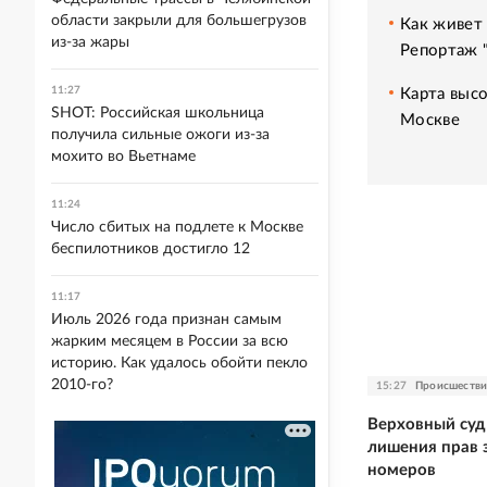
области закрыли для большегрузов
Как живет 
из-за жары
Репортаж 
11:27
Карта высо
SHOT: Российская школьница
Москве
получила сильные ожоги из-за
мохито во Вьетнаме
11:24
Число сбитых на подлете к Москве
беспилотников достигло 12
11:17
Июль 2026 года признан самым
жарким месяцем в России за всю
историю. Как удалось обойти пекло
2010-го?
15:27
Происшестви
Верховный суд
лишения прав 
номеров