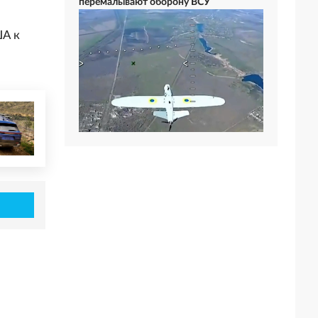
перемалывают оборону ВСУ
ША к