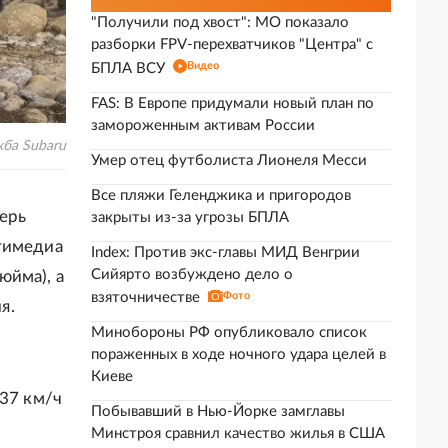
"Получили под хвост": МО показало
разборки FPV-перехватчиков "Центра" с
Видео
БПЛА ВСУ
FAS: В Европе придумали новый план по
замороженным активам России
ба Subaru
Умер отец футболиста Лионеля Месси
Все пляжи Геленджика и пригородов
перь
закрыты из-за угрозы БПЛА
тимедиа
Index: Против экс-главы МИД Венгрии
Сийярто возбуждено дело о
юйма), а
взяточничестве
Фото
я.
Минобороны РФ опубликовало список
пораженных в ходе ночного удара целей в
Киеве
137 км/ч
Побывавший в Нью-Йорке замглавы
Минстроя сравнил качество жилья в США