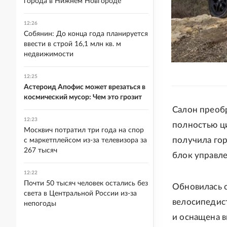
города в Нижнем Новгороде
12:26
Собянин: До конца года планируется
ввести в строй 16,1 млн кв. м
недвижимости
12:25
Астероид Апофис может врезаться в
космический мусор: Чем это грозит
Салон преобр
12:23
полностью ци
Москвич потратил три года на спор
получила гор
с маркетплейсом из-за телевизора за
267 тысяч
блок управл
12:22
Почти 50 тысяч человек остались без
Обновилась с
света в Центральной России из-за
велосипедист
непогоды
и оснащена в