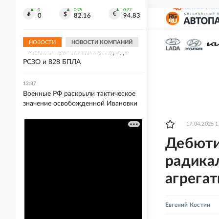
больницы Екатеринбурга на фоне
СВЕЖИЙ НОМ
аварийного отключения
0
0.75
0.77
0
82.16
94.83
12:38
ПВО за сутки сбила восемь ракет
НОВОСТИ
НОВОСТИ КОМПАНИЙ
"Фламинго", авиабомбы, снаряды
РСЗО и 828 БПЛА
12:37
Военные РФ раскрыли тактическое
значение освобожденной Ивановки
17.04.2025 1
Дебюти
радика
агрега
Евгений Костин