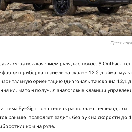
Пресс-служ
азился: за исключением руля, всё новое. У Outback те
фровая приборная панель на экране 12,3 дюйма, муль
изонтальную ориентацию (диагональ тачскрина 12,1 д
ения климатом получил аналоговые клавиши управлени
истема EyeSight: она теперь распознаёт пешеходов и
ов раньше, позволяет ездить без рук на скорости до 
иброоткликом на руле.