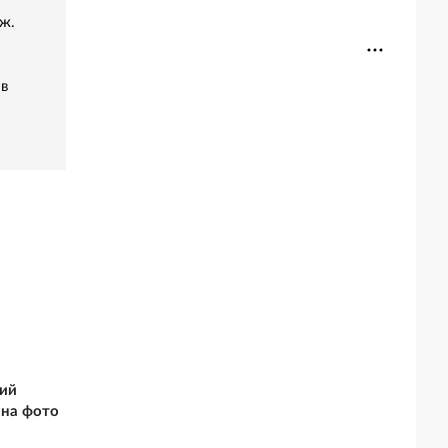
ж.
 в
кий
 на фото