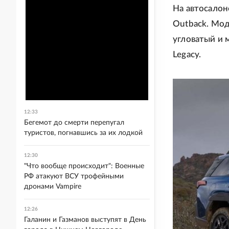
На автосалон
Outback. Мод
угловатый и 
Legacy.
12:33
Бегемот до смерти перепугал
туристов, погнавшись за их лодкой
12:30
"Что вообще происходит": Военные
РФ атакуют ВСУ трофейными
дронами Vampire
12:26
Галанин и Газманов выступят в День