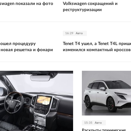
kswagen показали на фото
Volkswagen сокращений и
реструктуризации
16:29
Авто
прошел процедуру
Tenet T4 ушел, а Tenet T4L приш
 новая решетка и фонари
изменился компактный кроссов
15:35
Авто
Раскрыты технические