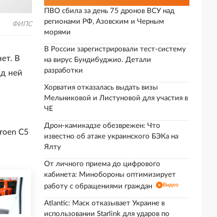
ПВО сбила за день 75 дронов ВСУ над
регионами РФ, Азовским и Черным
ФИПС
морями
В России зарегистрировали тест-систему
ет. В
на вирус Бундибуджио. Детали
разработки
од ней
.
Хорватия отказалась выдать визы
Мельниковой и Листуновой для участия в
ЧЕ
Дрон-камикадзе обезврежен: Что
troen C5
известно об атаке украинского БЭКа на
Ялту
От личного приема до цифрового
кабинета: Минобороны оптимизирует
Видео
работу с обращениями граждан
Atlantic: Маск отказывает Украине в
использовании Starlink для ударов по