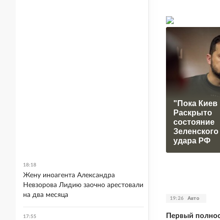
"Пока Киев 
Раскрыто
состояние
Зеленского
удара РФ
18:18
Жену иноагента Александра
Невзорова Лидию заочно арестовали
на два месяца
19:26
Авто
Первый полнос
17:55