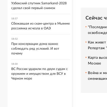
Узбекский спутник Samarkand-2028
сделал свой первый снимок
Сейчас 
18:57
Сбежавшая из скам-центра в Мьянме
"Последни
россиянка исчезла в ОАЭ
освобожде
18:52
Как живет 
При консервации дома важно
Репортаж 
соблюдать ряд условий. И вот
почему
Карта высо
Москве
18:30
ВС России ударили по двум судам с
Война и м
оружием и имуществом для ВСУ в
сменившим
Черном море