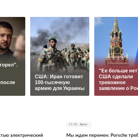
горел".
"Ее больше нет
США: Иран готовит
США сделали
 после
100-тысячную
тревожное
армию для Украины
заявление о Ро
17:40
Авто
тью электрический
Мы ждем перемен: Porsche треб