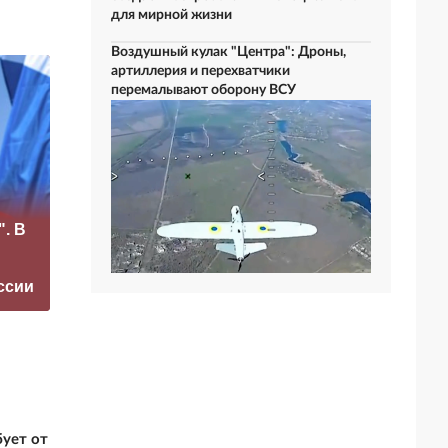
для мирной жизни
Воздушный кулак "Центра": Дроны,
артиллерия и перехватчики
перемалывают оборону ВСУ
«Это конец всего»:
". В
Захарова
Маск сделал
прокомментировал
неожиданное
а фестиваль в
заявление о
ссии
Юрмале
завершении СВО
ует от