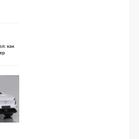
ел: как
ер