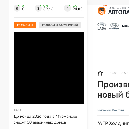
СВЕЖИЙ НОМ
0
0.75
0.77
0
82.16
94.83
НОВОСТИ
НОВОСТИ КОМПАНИЙ
17.04.2025 1
Произво
новый 
Евгений Костин
19:42
До конца 2026 года в Мурманске
снесут 50 аварийных домов
"АГР Холдинг