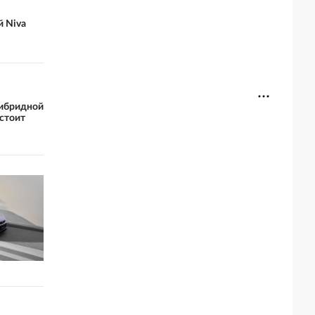
й Niva
гибридной
 стоит