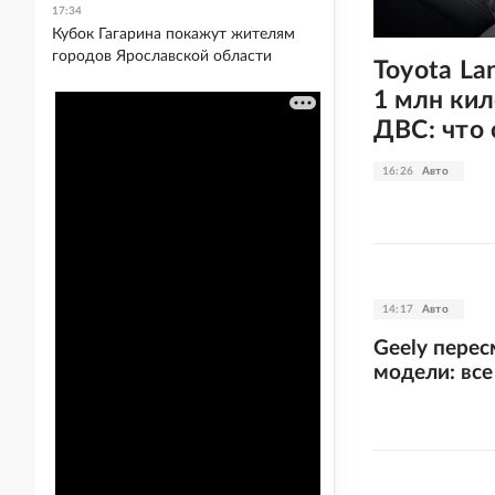
17:34
Кубок Гагарина покажут жителям
городов Ярославской области
Toyota La
1 млн ки
ДВС: что 
16:26
Авто
14:17
Авто
Geely пере
модели: вс