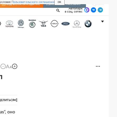
 условия
Пользовательского соглашения
OK
Войти
ПОДПИСКА
НА ИЗДАНИЕ
ВКЛЮЧИТЬ РАССЫЛКУ
Автопарк
в соц. сетях:
л
ДЕЛИТЬСЯ
s", оно