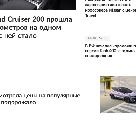
характеристики нового
кроссовера Nissan с цено
Travel
nd Cruiser 200 прошла
лометров на одном
с ней стало
14:49
Авто
В РФ начались продажи 
версии Tank 400: сколько
внедорожник
смотрела цены на популярные
е подорожало