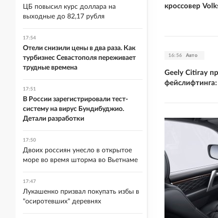
кроссовер Vol
ЦБ повысил курс доллара на
выходные до 82,17 рубля
17:54
Отели снизили цены в два раза. Как
16:56
Авто
турбизнес Севастополя переживает
трудные времена
Geely Citiray 
фейслифтинга:
17:51
В России зарегистрировали тест-
систему на вирус Бундибуджио.
Детали разработки
17:50
Двоих россиян унесло в открытое
море во время шторма во Вьетнаме
17:47
Лукашенко призвал покупать избы в
"осиротевших" деревнях