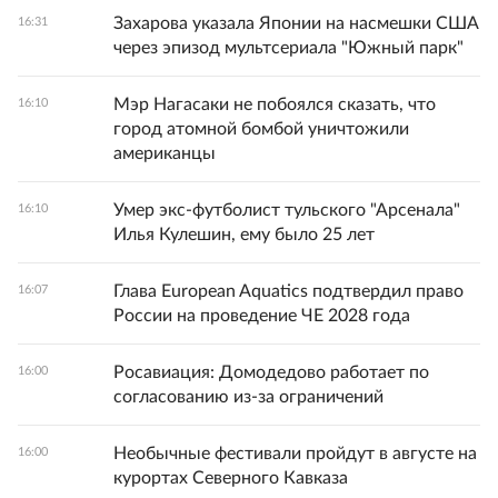
Захарова указала Японии на насмешки США
16:31
через эпизод мультсериала "Южный парк"
Мэр Нагасаки не побоялся сказать, что
16:10
город атомной бомбой уничтожили
американцы
Умер экс-футболист тульского "Арсенала"
16:10
Илья Кулешин, ему было 25 лет
Глава European Aquatics подтвердил право
16:07
России на проведение ЧЕ 2028 года
Росавиация: Домодедово работает по
16:00
согласованию из-за ограничений
Необычные фестивали пройдут в августе на
16:00
курортах Северного Кавказа