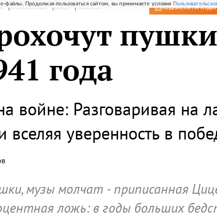
e-файлы. Продолжая пользоваться сайтом, вы принимаете условия
Пользовательско
А
ПРИЛОЖЕНИЯ
СОЮЗ
НОВОСТИ
ПОДПИСКА
НА ИЗДА
рохочут пушки.
941 года
на войне: Разговаривая на 
и вселяя уверенность в побе
ов
шки, музы молчат - приписанная Циц
оцентная ложь: в годы больших бед