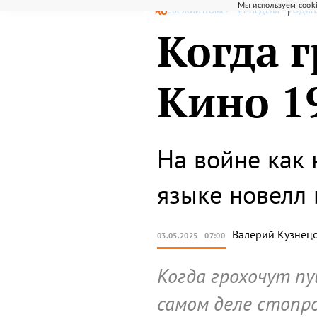
Мы используем cooki
СВЕЖИЙ НОМЕР
РГ-НЕДЕЛЯ
РОДИН
Когда г
Кино 1
На войне как 
языке новелл 
Валерий
Кузнец
03.05.2025
07:00
Когда грохочут пу
самом деле стопр