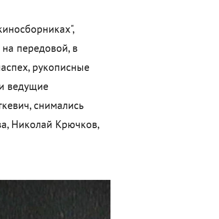
киносборниках",
на передовой, в
наспех, рукописные
ми ведущие
ткевич, снимались
а, Николай Крючков,