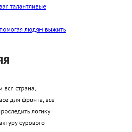
вая талантливые
и помогая людям выжить
яя
 вся страна,
се для фронта, все
проследить логику
актуру сурового