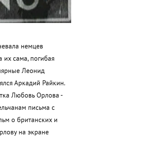
тчевала немцев
 их сама, погибая
улярные Леонид
ялся Аркадий Райкин.
стка Любовь Орлова -
ельчанам письма с
льм о британских и
рлову на экране