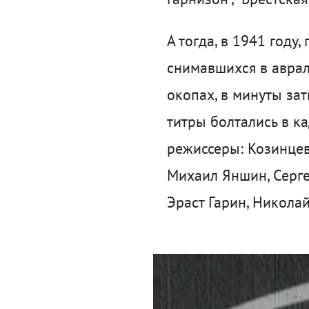
А тогда, в 1941 году
снимавшихся в аврал
окопах, в минуты за
титры болтались в к
режиссеры: Козинцев,
Михаил Яншин, Серге
Эраст Гарин, Николай