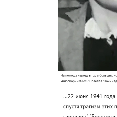
На помощь народу в годы больших исп
киносборника №8". Новелла "Ночь на
…22 июня 1941 года 
спустя трагизм этих
гарнизон", "Брестская