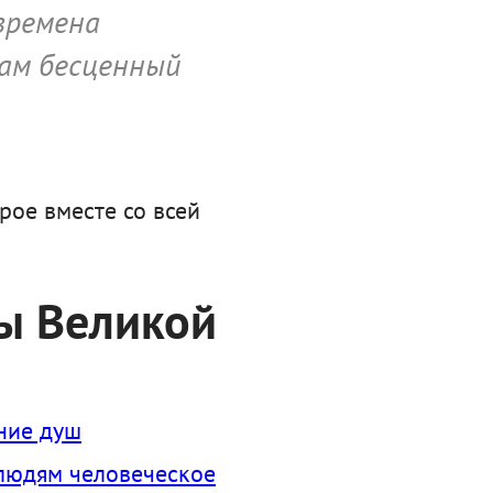
времена
кам бесценный
рое вместе со всей
ды Великой
яние душ
 людям человеческое