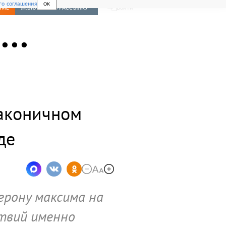
го соглашения
OK
Войти
НИЕ
ВКЛЮЧИТЬ РАССЫЛКУ
..
лаконичном
де
ерону максима на
ствий именно