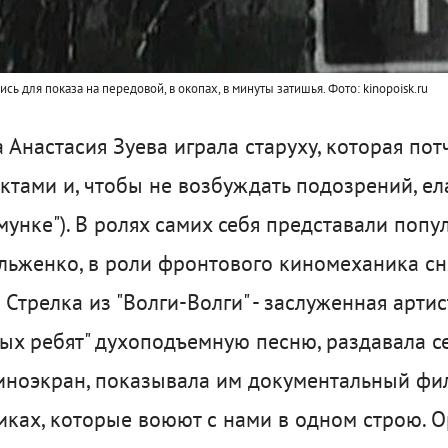
сь для показа на передовой, в окопах, в минуты затишья.
Фото: kinopoisk.ru
 Анастасия Зуева играла старуху, которая по
тами и, чтобы не возбуждать подозрений, ела
мунке"). В ролях самих себя представали поп
льженко, в роли фронтового киномеханика сн
Стрелка из "Волги-Волги" - заслуженная арти
лых ребят" духоподъемную песню, раздавала с
киноэкран, показывала им документальный фи
ках, которые воюют с нами в одном строю. О