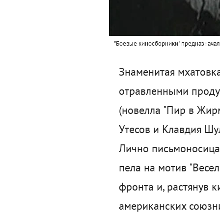
"Боевые киносборники" предназначали
Знаменитая мхатовка
отравленными продук
(новелла "Пир в Жир
Утесов и Клавдия Шу
Лично письмоносица 
пела на мотив "Весе
фронта и, растянув 
американских союзни