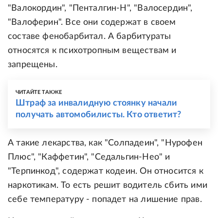
"Валокордин", "Пенталгин-Н", "Валосердин",
"Валоферин". Все они содержат в своем
составе фенобарбитал. А барбитураты
относятся к психотропным веществам и
запрещены.
ЧИТАЙТЕ ТАКЖЕ
Штраф за инвалидную стоянку начали
получать автомобилисты. Кто ответит?
А такие лекарства, как "Солпадеин", "Нурофен
Плюс", "Каффетин", "Седальгин-Нео" и
"Терпинкод", содержат кодеин. Он относится к
наркотикам. То есть решит водитель сбить ими
себе температуру - попадет на лишение прав.