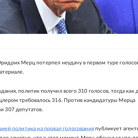
ридрих Мерц потерпел неудачу в первом туре голосова
материале.
дания, политик получил всего 310 голосов, тогда как 
цлером требовалось 316. Против кандидатуры Мерца
и 307 депутатов.
цией политика на провал голосования
публикует агент
видео заметно, что в этот момент Мерц обсуждал что-то