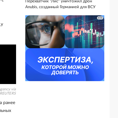
Перехватчик "Лис" уничтожил дрон
Anubis, созданный Германией для ВСУ
ду
gency via
REUTERS
а ранее
льных