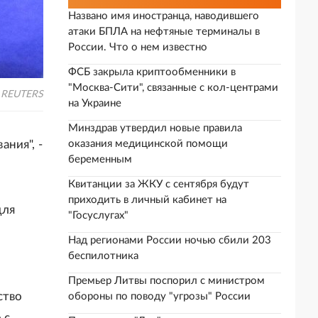
Названо имя иностранца, наводившего
атаки БПЛА на нефтяные терминалы в
России. Что о нем известно
ФСБ закрыла криптообменники в
"Москва-Сити", связанные с кол-центрами
REUTERS
на Украине
Минздрав утвердил новые правила
ния", -
оказания медицинской помощи
беременным
Квитанции за ЖКУ с сентября будут
приходить в личный кабинет на
для
"Госуслугах"
Над регионами России ночью сбили 203
беспилотника
Премьер Литвы поспорил с министром
ство
обороны по поводу "угрозы" России
 с