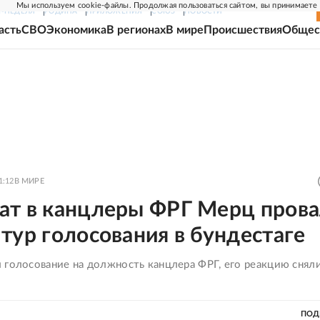
Мы используем cookie-файлы. Продолжая пользоваться сайтом, вы принимаете
Г-НЕДЕЛЯ
РОДИНА
ПРИЛОЖЕНИЯ
СОЮЗ
НОВОСТИ
асть
СВО
Экономика
В регионах
В мире
Происшествия
Общес
1:12
В МИРЕ
ат в канцлеры ФРГ Мерц пров
тур голосования в бундестаге
 голосование на должность канцлера ФРГ, его реакцию сняли
ПОД