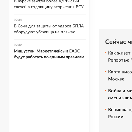
В Курске зажгли более 4,5 тысячи
свечей в годовщину вторжения ВСУ
09:34
В Сочи для защиты от ударов БПЛА
оборудуют убежища на пляжах
Сейчас 
09:32
Мишустин: Маркетплейсы в ЕАЭС
Как живет 
будут работать по единым правилам
Репортаж 
Карта высо
Москве
Война и ми
сменившим
Вспышка ци
России