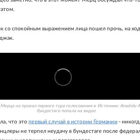
атом.
к со спокойным выражением лица пошел прочь, на хо
иджак.
 Мерца на провал первого тура голосования в
Источник:
Anadolu A
бундестаге попала на видео
ла, что это
первый случай в истории Германии
- никогд
анцлеры не терпел неудачу в бундестаге после федера