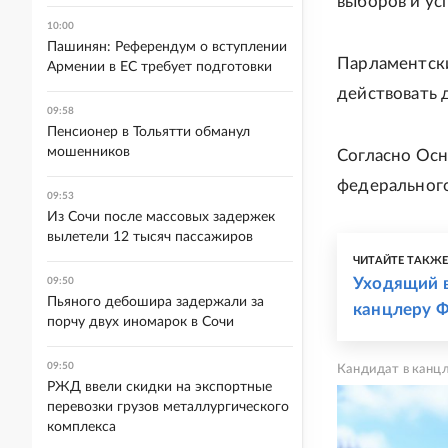
выборов и ус
10:00
Пашинян: Референдум о вступлении
Парламентски
Армении в ЕС требует подготовки
действовать 
09:58
Пенсионер в Тольятти обманул
мошенников
Согласно Осн
федерального
09:53
Из Сочи после массовых задержек
вылетели 12 тысяч пассажиров
ЧИТАЙТЕ ТАКЖ
Уходящий в
09:50
Пьяного дебошира задержали за
канцлеру 
порчу двух иномарок в Сочи
09:50
Кандидат в канц
РЖД ввели скидки на экспортные
перевозки грузов металлургического
комплекса