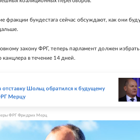
пешных коалиционных переговоров.
е фракции бундестага сейчас обсуждают, как они буд
дальше.
овному закону ФРГ, теперь парламент должен избрать
 канцлера в течение 14 дней.
Е
 отставку Шольц обратился к будущему
ФРГ Мерцу
леры ФРГ Фридрих Мерц