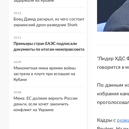
задержали на Кубани
10:12
Боец Давид раскрыл, из чего состоит
украинский дрон-разведчик Shark
10:11
Премьеры стран ЕАЭС подписали
документы по итогам межправсовета
"Лидер ХДС Ф
10:09
говорится в 
Минометная мина времен войны
застряла в плуге при вспашке на
Кубани
По данным из
10:08
избрания кан
Мема: ЕС должен вернуть России
проголосовал
деньги, если хочет закончить
конфликт на Украине
Кадры с
реак
Reuters. На 