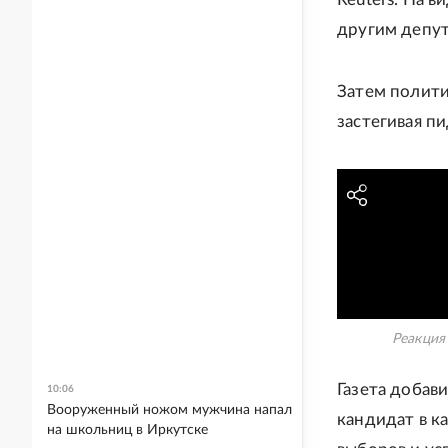
другим депут
Затем полити
застегивая п
Реакция
Газета добави
10:06
Вооруженный ножом мужчина напал
кандидат в к
на школьниц в Иркутске