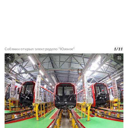
Собянин открыл электродепо "Южное"
1
/
11