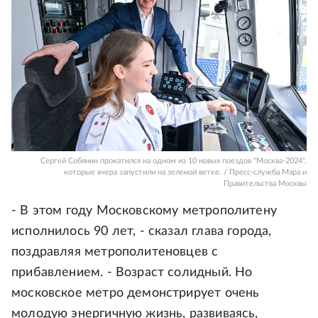
Сергей Собянин прокатился на одном из 10 новых поездов "Москва-2024",
которые вчера запустили на зеленой ветке. / Пресс-служба Мэра и
Правительства Москвы
- В этом году Московскому метрополитену
исполнилось 90 лет, - сказал глава города,
поздравляя метрополитеновцев с
прибавлением. - Возраст солидный. Но
московское метро демонстрирует очень
молодую энергичную жизнь, развиваясь,