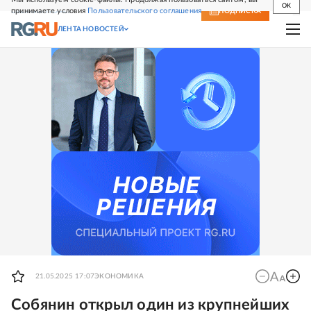
OK
принимаете условия
Пользовательского соглашения
СВЕЖИЙ НОМЕР
ПОДПИСКА
ЛЕНТА НОВОСТЕЙ
21.05.2025 17:07
ЭКОНОМИКА
Собянин открыл один из крупнейших