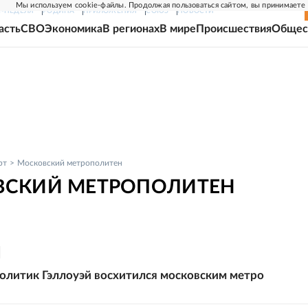
Мы используем cookie-файлы. Продолжая пользоваться сайтом, вы принимаете
Г-НЕДЕЛЯ
РОДИНА
ПРИЛОЖЕНИЯ
СОЮЗ
НОВОСТИ
асть
СВО
Экономика
В регионах
В мире
Происшествия
Общес
рт
Московский метрополитен
СКИЙ МЕТРОПОЛИТЕН
олитик Гэллоуэй восхитился московским метро