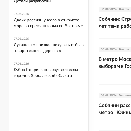
Детали разработки
06.08.2026
Власть
07.08.2026
Собянин: Стр
Двоих россиян унесло в открытое
лет темп раб
море во время шторма во Вьетнаме
07.08.2026
Лукашенко призвал покупать избы в
03.08.2026
Власть
"осиротевших" деревнях
В метро Мос
07.08.2026
выборам в Го
Кубок Гагарина покажут жителям
городов Ярославской области
03.08.2026
Эконом
Собянин расс
метро "Южны