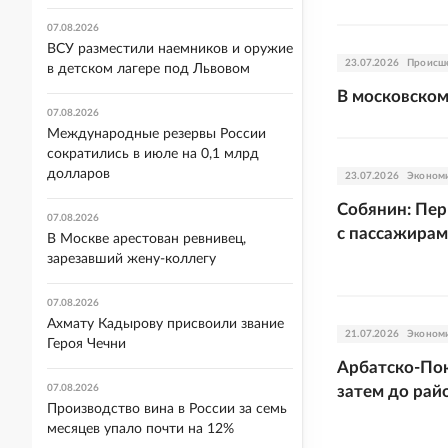
07.08.2026
ВСУ разместили наемников и оружие
23.07.2026
Происш
в детском лагере под Львовом
В московском
07.08.2026
Международные резервы России
сократились в июле на 0,1 млрд
долларов
23.07.2026
Эконом
Собянин: Пер
07.08.2026
с пассажирам
В Москве арестован ревнивец,
зарезавший жену-коллегу
07.08.2026
Ахмату Кадырову присвоили звание
21.07.2026
Эконом
Героя Чечни
Арбатско-Пок
07.08.2026
затем до рай
Производство вина в России за семь
месяцев упало почти на 12%