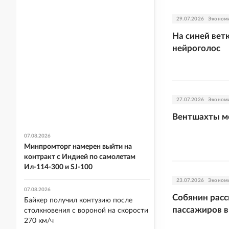
29.07.2026
Эконом
На синей вет
нейроголос
27.07.2026
Эконом
Вентшахты мо
07.08.2026
Минпромторг намерен выйти на
контракт с Индией по самолетам
Ил-114-300 и SJ-100
23.07.2026
Эконом
07.08.2026
Собянин расс
Байкер получил контузию после
пассажиров в
столкновения с вороной на скорости
270 км/ч