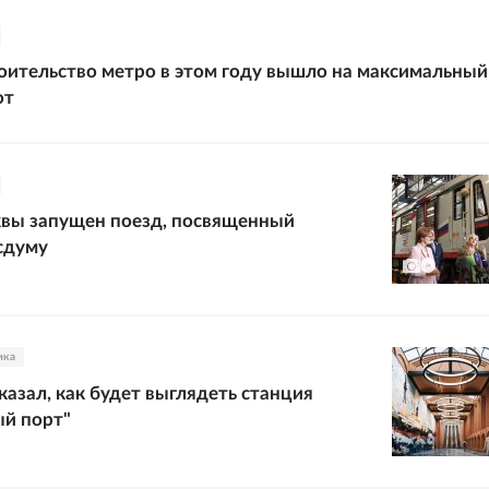
оительство метро в этом году вышло на максимальный 
от
квы запущен поезд, посвященный
сдуму
ика
казал, как будет выглядеть станция
й порт"