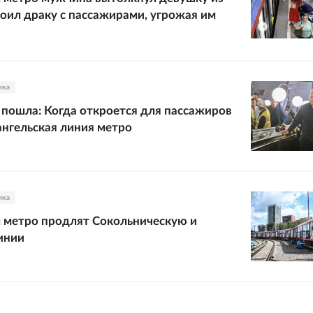
роил драку с пассажирами, угрожая им
ика
пошла: Когда откроется для пассажиров
нгельская линия метро
ика
 метро продлят Сокольническую и
инии