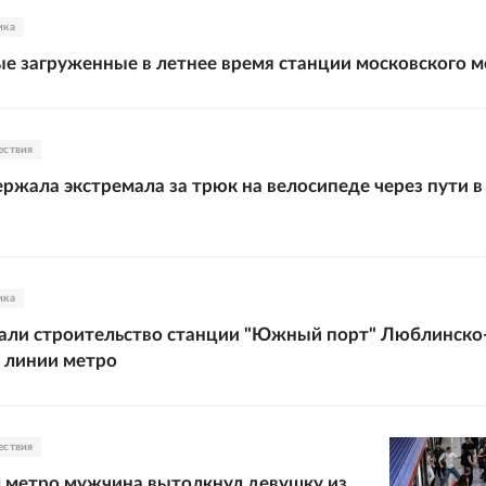
ика
е загруженные в летнее время станции московского м
ествия
ржала экстремала за трюк на велосипеде через пути в
ика
али строительство станции "Южный порт" Люблинско
 линии метро
ествия
 метро мужчина вытолкнул девушку из