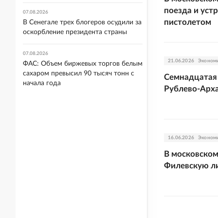
поезда и уст
07.08.2026
пистолетом
В Сенегале трех блогеров осудили за
оскорбление президента страны
07.08.2026
21.06.2026
Эконом
ФАС: Объем биржевых торгов белым
сахаром превысил 90 тысяч тонн с
Семнадцатая 
начала года
Рублево-Арха
16.06.2026
Эконом
В московском
Филевскую л