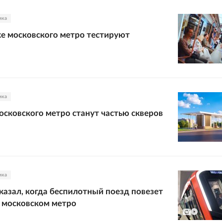
ика
ке московского метро тестируют
ика
сковского метро станут частью скверов
ика
казал, когда беспилотный поезд повезет
 московском метро