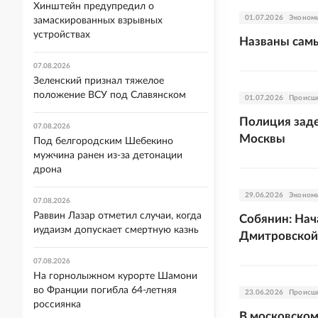
Хинштейн предупредил о
01.07.2026
Эконом
замаскированных взрывных
устройствах
Названы самы
07.08.2026
Зеленский признал тяжелое
положение ВСУ под Славянском
01.07.2026
Происш
Полиция заде
07.08.2026
Москвы
Под белгородским Шебекино
мужчина ранен из-за детонации
дрона
29.06.2026
Эконом
07.08.2026
Раввин Лазар отметил случаи, когда
Собянин: Нач
иудаизм допускает смертную казнь
Дмитровской
07.08.2026
На горнолыжном курорте Шамони
во Франции погибла 64-летняя
23.06.2026
Происш
россиянка
В московском