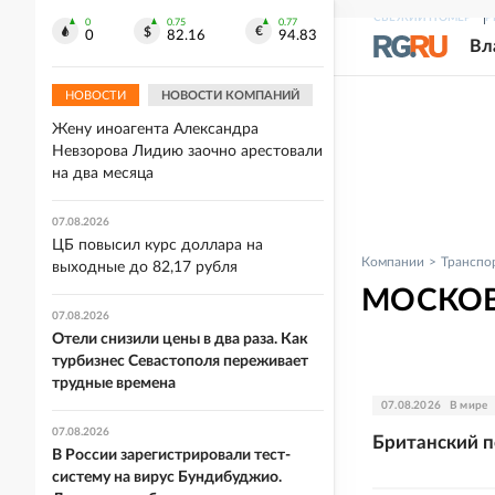
Место встречи креативных
СВЕЖИЙ НОМЕР
Р
0
0.75
0.77
индустрий и интеллектуальной
0
82.16
94.83
Вл
собственности
Реклама. https://ipquorum.ru
НОВОСТИ
НОВОСТИ КОМПАНИЙ
07.08.2026
Жену иноагента Александра
Невзорова Лидию заочно арестовали
на два месяца
07.08.2026
ЦБ повысил курс доллара на
Компании
Транспо
выходные до 82,17 рубля
МОСКОВ
07.08.2026
Отели снизили цены в два раза. Как
турбизнес Севастополя переживает
трудные времена
07.08.2026
В мире
07.08.2026
Британский п
В России зарегистрировали тест-
систему на вирус Бундибуджио.