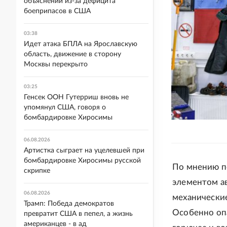
объяснений из-за дефицита
боеприпасов в США
03:38
Идет атака БПЛА на Ярославскую
область, движение в сторону
Москвы перекрыто
03:25
Генсек ООН Гутерриш вновь не
упомянул США, говоря о
бомбардировке Хиросимы
06.08.2026
Артистка сыграет на уцелевшей при
бомбардировке Хиросимы русской
По мнению 
скрипке
элементом ав
06.08.2026
механически
Трамп: Победа демократов
Особенно оп
превратит США в пепел, а жизнь
американцев - в ад