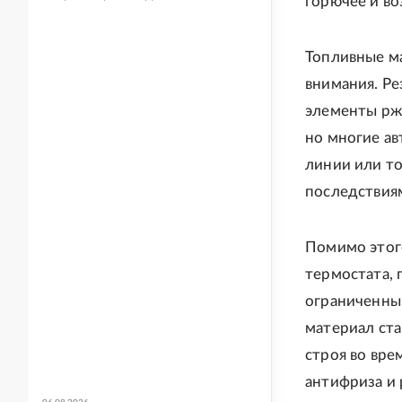
горючее и во
Топливные м
внимания. Ре
элементы ржа
но многие ав
линии или т
последствия
Помимо этого
термостата, 
ограниченный
материал ста
строя во вре
антифриза и 