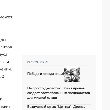
оможет
жды
ментов
пуса
оса и
РЕКОМЕНДУЕМ
жении.
Победа и правда наша!
50
Не просто джойстик: Война дронов
создает востребованных специалистов
для мирной жизни
т
дежны,
Воздушный кулак "Центра": Дроны,