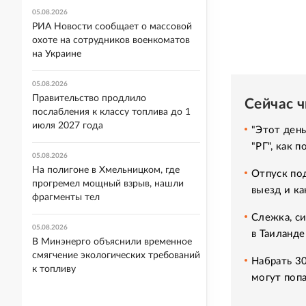
05.08.2026
РИА Новости сообщает о массовой
охоте на сотрудников военкоматов
на Украине
05.08.2026
Правительство продлило
Сейчас 
послабления к классу топлива до 1
июля 2027 года
"Этот день
"РГ", как 
05.08.2026
На полигоне в Хмельницком, где
Отпуск под
прогремел мощный взрыв, нашли
выезд и ка
фрагменты тел
Слежка, си
05.08.2026
в Таиланде
В Минэнерго объяснили временное
смягчение экологических требований
Набрать 3
к топливу
могут попа