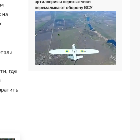
артиллерия и перехватчики
ем
перемалывают оборону ВСУ
 на
к
етали
ти, где
я
вратить