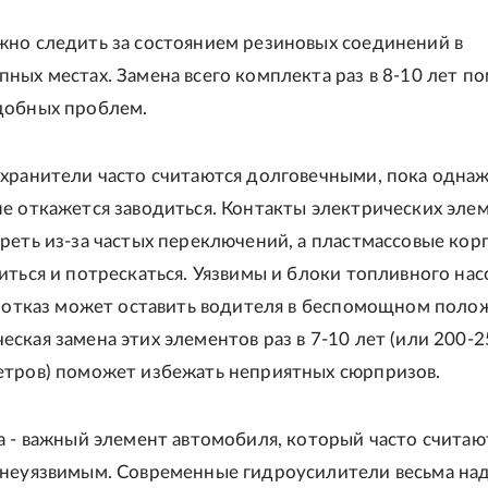
жно следить за состоянием резиновых соединений в
ных местах. Замена всего комплекта раз в 8-10 лет п
добных проблем.
охранители часто считаются долговечными, пока одна
е откажется заводиться. Контакты электрических эле
реть из-за частых переключений, а пластмассовые кор
иться и потрескаться. Уязвимы и блоки топливного нас
х отказ может оставить водителя в беспомощном поло
ская замена этих элементов раз в 7-10 лет (или 200-2
етров) поможет избежать неприятных сюрпризов.
а - важный элемент автомобиля, который часто считаю
 неуязвимым. Современные гидроусилители весьма на