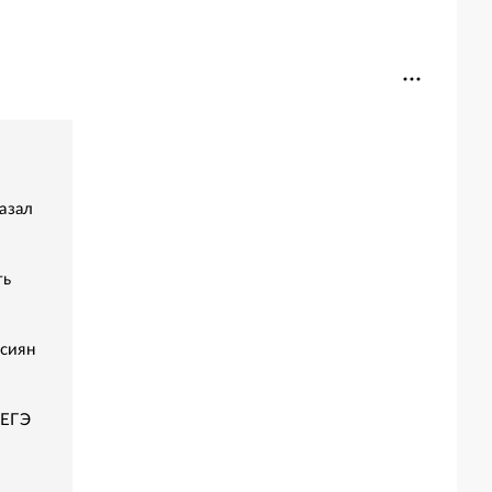
азал
ть
ссиян
 ЕГЭ