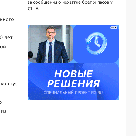
за сообщения о нехватке боеприпасов у
США
льного
0 лет,
ной
 корпус
я
 из