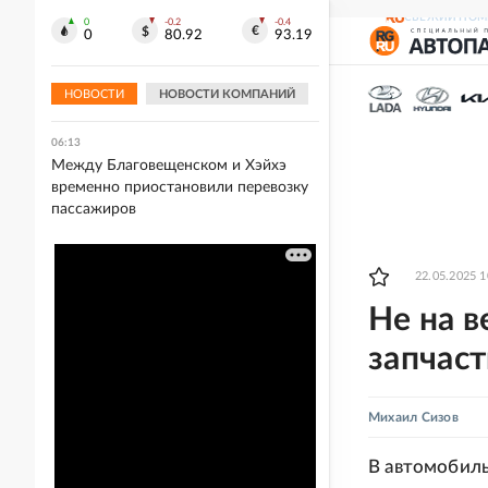
СВЕЖИЙ НОМ
0
-0.2
-0.4
06:32
0
80.92
93.19
Удивительные животные и
супергерои на выставке "Сказочные
миры Ивана Билибина"
НОВОСТИ
НОВОСТИ КОМПАНИЙ
06:13
Между Благовещенском и Хэйхэ
временно приостановили перевозку
пассажиров
22.05.2025 1
Не на в
запчас
Михаил Сизов
В автомобиль