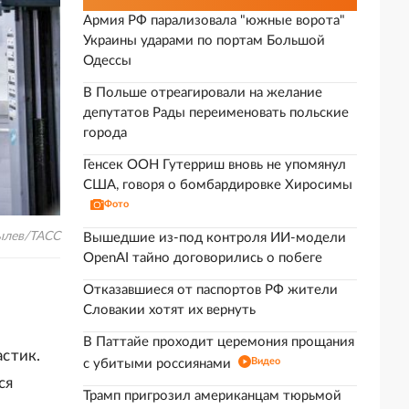
Армия РФ парализовала "южные ворота"
Украины ударами по портам Большой
Одессы
В Польше отреагировали на желание
депутатов Рады переименовать польские
города
Генсек ООН Гутерриш вновь не упомянул
США, говоря о бомбардировке Хиросимы
Фото
ылев/ТАСС
Вышедшие из-под контроля ИИ-модели
OpenAI тайно договорились о побеге
Отказавшиеся от паспортов РФ жители
Словакии хотят их вернуть
В Паттайе проходит церемония прощания
стик.
Видео
с убитыми россиянами
ся
Трамп пригрозил американцам тюрьмой