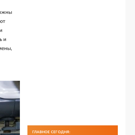
олжны
ют
и
ь и
мены,
ГЛАВНОЕ СЕГОДНЯ: