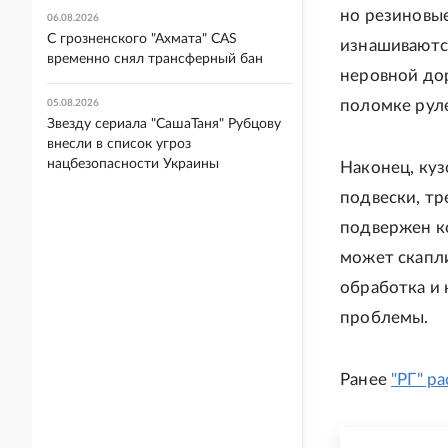
но резиновые
06.08.2026
С грозненского "Ахмата" CAS
изнашиваются
временно снял трансферный бан
неровной до
поломке руле
05.08.2026
Звезду сериала "СашаТаня" Рубцову
внесли в список угроз
нацбезопасности Украины
Наконец, ку
подвески, т
подвержен ко
может скапли
обработка и 
проблемы.
Ранее
"РГ" р