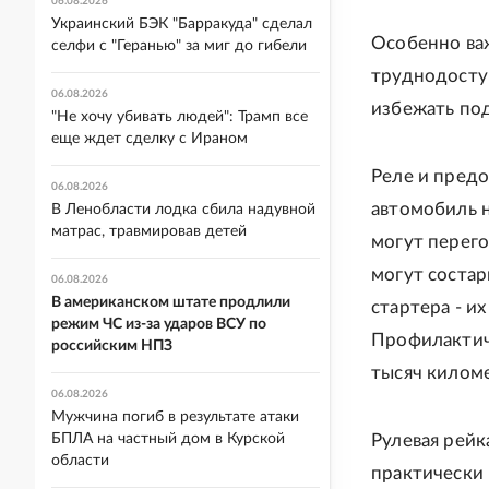
06.08.2026
Украинский БЭК "Барракуда" сделал
Особенно ва
селфи с "Геранью" за миг до гибели
труднодоступ
06.08.2026
избежать по
"Не хочу убивать людей": Трамп все
еще ждет сделку с Ираном
Реле и пред
06.08.2026
автомобиль н
В Ленобласти лодка сбила надувной
матрас, травмировав детей
могут перего
могут состар
06.08.2026
В американском штате продлили
стартера - и
режим ЧС из-за ударов ВСУ по
Профилактиче
российским НПЗ
тысяч килом
06.08.2026
Мужчина погиб в результате атаки
Рулевая рейк
БПЛА на частный дом в Курской
области
практически