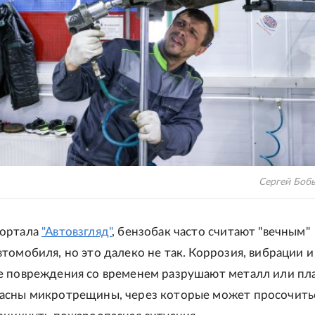
Сергей Боб
портала
"Автовзгляд"
, бензобак часто считают "вечным"
томобиля, но это далеко не так. Коррозия, вибрации и
е повреждения со временем разрушают металл или пла
асны микротрещины, через которые может просочить