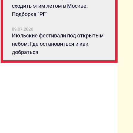
сходить этим летом в Москве.
Подборка "РГ"
09.07.2026
Июльские фестивали под открытым
небом: Где остановиться и как
добраться
08.07.2026
От классики до свежих взглядов: Гид
по главным российским
кинофестивалям лета