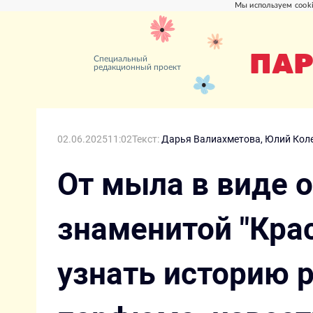
Мы используем cooki
ПАР
Специальный
редакционный проект
02.06.2025
11:02
Текст:
Дарья Валиахметова,
Юлий Кол
От мыла в виде о
знаменитой "Кра
узнать историю 