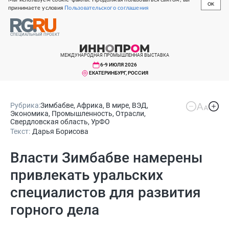
OK
принимаете условия
Пользовательского соглашения
СПЕЦИАЛЬНЫЙ ПРОЕКТ
МЕЖДУНАРОДНАЯ ПРОМЫШЛЕННАЯ ВЫСТАВКА
6-9 ИЮЛЯ 2026
ЕКАТЕРИНБУРГ, РОССИЯ
Рубрика:
Зимбабве
,
Африка
,
В мире
,
ВЭД
,
Экономика
,
Промышленность
,
Отрасли
,
Свердловская область
,
УрФО
Текст:
Дарья Борисова
Власти Зимбабве намерены
привлекать уральских
специалистов для развития
горного дела