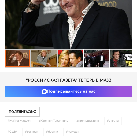
"РОССИЙСКАЯ ГАЗЕТА" ТЕПЕРЬ В MAX!
Подписывайтесь на нас
ПОДЕЛИТЬСЯ
#
Майкл Мэдсен
#
Квентин Тарантино
#
происшествия
#
утраты
#
США
#
вестерн
#
боевик
#
комедия