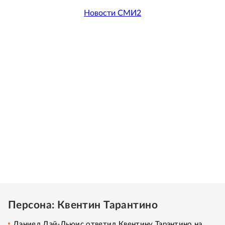
Новости СМИ2
Персона: Квентин Тарантино
Дэниел Дэй-Льюис ответил Квентину Тарантино на