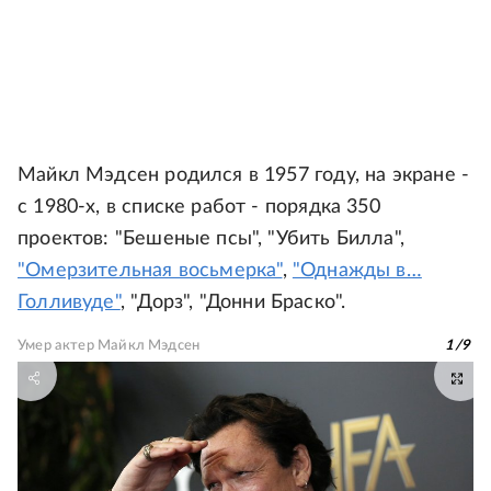
Майкл Мэдсен родился в 1957 году, на экране -
с 1980-х, в списке работ - порядка 350
проектов: "Бешеные псы", "Убить Билла",
"Омерзительная восьмерка"
,
"Однажды в…
Голливуде"
, "Дорз", "Донни Браско".
Умер актер Майкл Мэдсен
1
/
9