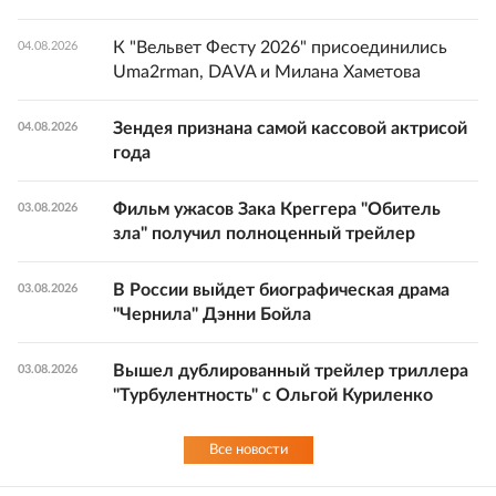
К "Вельвет Фесту 2026" присоединились
04.08.2026
Uma2rman, DAVA и Милана Хаметова
Зендея признана самой кассовой актрисой
04.08.2026
года
Фильм ужасов Зака Креггера "Обитель
03.08.2026
зла" получил полноценный трейлер
В России выйдет биографическая драма
03.08.2026
"Чернила" Дэнни Бойла
Вышел дублированный трейлер триллера
03.08.2026
"Турбулентность" с Ольгой Куриленко
Все новости