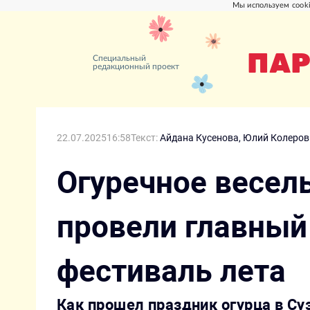
Мы используем cooki
ПАР
Специальный
редакционный проект
22.07.2025
16:58
Текст:
Айдана Кусенова,
Юлий Колеров
Огуречное весель
провели главны
фестиваль лета
Как прошел праздник огурца в Су