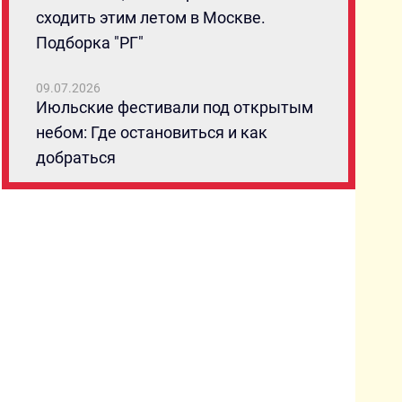
сходить этим летом в Москве.
Подборка "РГ"
09.07.2026
Июльские фестивали под открытым
небом: Где остановиться и как
добраться
08.07.2026
От классики до свежих взглядов: Гид
по главным российским
кинофестивалям лета