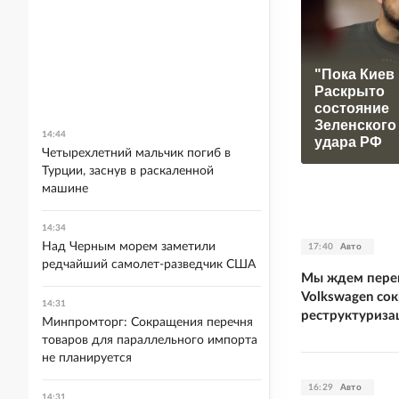
"Пока Киев 
Раскрыто
состояние
Зеленского
14:44
удара РФ
Четырехлетний мальчик погиб в
Турции, заснув в раскаленной
машине
14:34
Над Черным морем заметили
17:40
Авто
редчайший самолет-разведчик США
Мы ждем перем
Volkswagen со
14:31
реструктуриза
Минпромторг: Сокращения перечня
товаров для параллельного импорта
не планируется
16:29
Авто
14:31