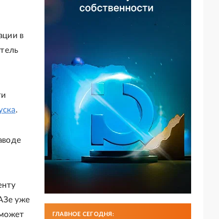
ации в
итель
ти
уска
.
аводе
енту
АЗе уже
 может
ГЛАВНОЕ СЕГОДНЯ: