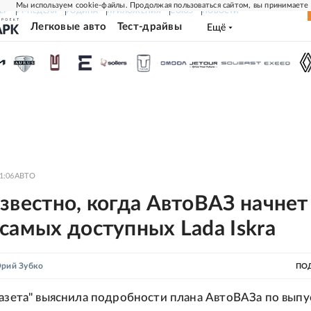
Мы используем cookie-файлы. Продолжая пользоваться сайтом, вы принимаете
ЕР
РГ-НЕДЕЛЯ
РОДИНА
ПРИЛОЖЕНИЯ
СОЮЗ
НОВОСТИ
Легковые авто
Тест-драйвы
Ещё
1:06
АВТО
звестно, когда АвтоВАЗ начнет
самых доступных Lada Iskra
рий Зубко
ПО
газета" выяснила подробности плана АвтоВАЗа по выпу