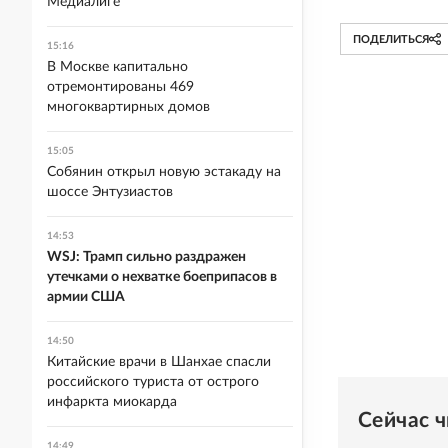
Медиалиге
ПОДЕЛИТЬСЯ
15:16
В Москве капитально
отремонтированы 469
многоквартирных домов
15:05
Собянин открыл новую эстакаду на
шоссе Энтузиастов
14:53
WSJ: Трамп сильно раздражен
утечками о нехватке боеприпасов в
армии США
14:50
Китайские врачи в Шанхае спасли
российского туриста от острого
инфаркта миокарда
Сейчас 
14:49