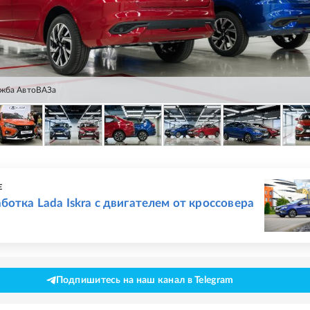
ужба АвтоВАЗа
Е
ботка Lada Iskra с двигателем от кроссовера
Подпишитесь на наш канал в Telegram