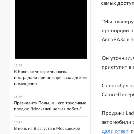
самых доступ
"Мы планиру
пропорции п
АвтоВАЗа в бе
Он уточнил, 
15:53
приступит в 
В Брянске четыре человека
пострадали при пожаре в складском
помещении
С сентября п
Санкт-Петерб
15:49
Президенту Польши - его трусливые
предки: "Москалей нельзя побить"
Продажи Lada
автомобили 
15:47
В ночь на 8 августа в Московской
дали ответ
, 