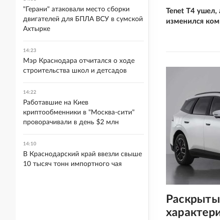
"Герани" атаковали место сборки
Tenet T4 ушел,
двигателей для БПЛА ВСУ в сумской
изменился ком
Ахтырке
14:23
Мэр Краснодара отчитался о ходе
строительства школ и детсадов
14:22
Работавшие на Киев
криптообменники в "Москва-сити"
проворачивали в день $2 млн
14:10
В Краснодарский край ввезли свыше
10 тысяч тонн импортного чая
Раскрыты
характер