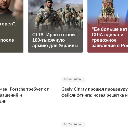
горел".
"Ее больше нет
США: Иран готовит
США сделали
 после
100-тысячную
тревожное
армию для Украины
заявление о Ро
16:56
Авто
ен: Porsche требует от
Geely Citiray прошел процедуру
кращений и
фейслифтинга: новая решетка 
ции
16:26
Авто