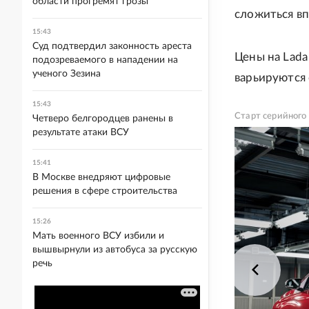
области прогремят грозы
сложиться вп
15:43
Суд подтвердил законность ареста
Цены на Lada
подозреваемого в нападении на
ученого Зезина
варьируются 
15:43
Старт серийного 
Четверо белгородцев ранены в
результате атаки ВСУ
15:41
В Москве внедряют цифровые
решения в сфере строительства
15:26
Мать военного ВСУ избили и
вышвырнули из автобуса за русскую
речь