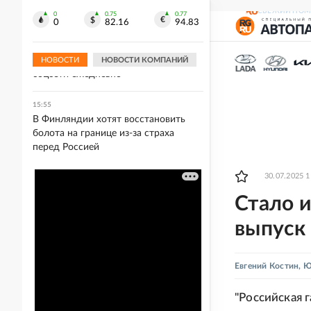
достигла критической точки
СВЕЖИЙ НОМ
0
0.75
0.77
0
82.16
94.83
15:56
Почти половина пользователей
"Одноклассников" переписывается в
НОВОСТИ
НОВОСТИ КОМПАНИЙ
соцсети ежедневно
15:55
В Финляндии хотят восстановить
болота на границе из-за страха
перед Россией
30.07.2025 1
Стало и
выпуск 
Евгений Костин
,
Ю
"Российская 