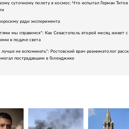
вому суточному полету в космос: Что испытал Герман Титов 
ти
Хиросиму ради эксперимента
тями мы справимся": Как Севастополь второй месяц живет с
ями в подаче света
 лучше не вспоминать": Ростовский врач-реаниматолог расск
помогал пострадавшим в Геленджике