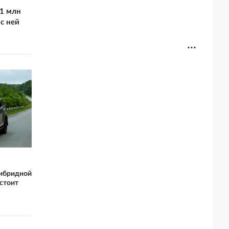
 1 млн
с ней
гибридной
 стоит