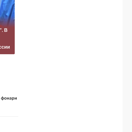
«Это конец всего»:
". В
Захарова
прокомментировал
PM: США бросает в
а фестиваль в
дрожь от слов
ссии
Юрмале
Медведева
и фонари