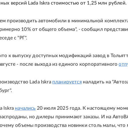
ных версий Lada Iskra стоимостью от 1,25 млн рублей.
ем производить автомобили в минимальной комплект
римерно 10% от общего объема", - сообщил представ
седе с "РГ".
что к выпуску доступных модификаций завод в Тольят
августе - после выхода из единого корпоративного
отп
роизводство Lada Iskra
планируется
наладить на "Автоз
ург".
 Iskra
начались
20 июля 2025 года. К настоящему мом
распроданы, но дилеры принимают заказы. И на АвтоВ
почему объемы производства новинки столь малы, что