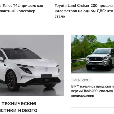
 а Tenet T4L пришел: как
Toyota Land Cruiser 200 прошла
пактный кроссовер
километров на одном ДВС: что 
стало
14:49
Авто
В РФ начались продажи 
версии Tank 400: сколько
внедорожник
 технические
истики нового