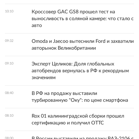
Кроссовер GAC GS8 прошел тест на
10:10
выносливость в соляной камере: что стало с
авто
Omoda и Jaecoo вытеснили Ford и захватили
09:32
авторынок Великобритании
Эксперт Целиков: Доля глобальных
09:10
автобрендов вернулась в РФ к рекордным
значениям
В РФ на продажу выставили
08:40
турбированную "Оку": по цене смартфона
Rox 01 калининградской сборки прошел
08:10
сертификацию и получил ОТТС
В России выставили на продажу ВАЗ-2106 с
08:00