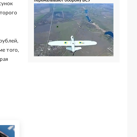
перемалывают оборону ВСУ
сунок
второго
 рублей,
ме того,
рая