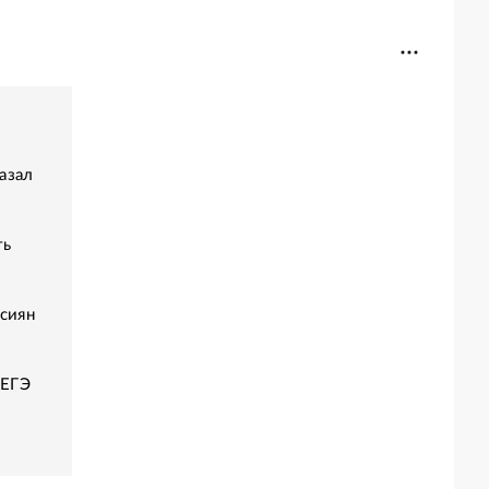
азал
ть
ссиян
 ЕГЭ