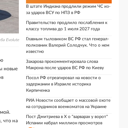
В штате Индиана продлили режим ЧС из-
за ударов ВСУ по НПЗ в РФ
Правительство продлило послабления к
классу топлива до 1 июля 2027 года
Главным тыловиком ВС РФ стал генерал-
ба Evolute
полковник Валерий Солодчук. Что о нем
известно
ую
Захарова прокомментировала слова
Макрона после ударов ВС РФ по Киеву
ы новые
ов
Посол РФ отреагировал на новости о
задержании в Израиле историка
Кирпиченка
РИА Новости сообщает о массовой охоте
на сотрудников военкоматов на Украине
емой.
Пост Дмитриева в X о "варварах у ворот"
 что на
Испании набрал миллион просмотров