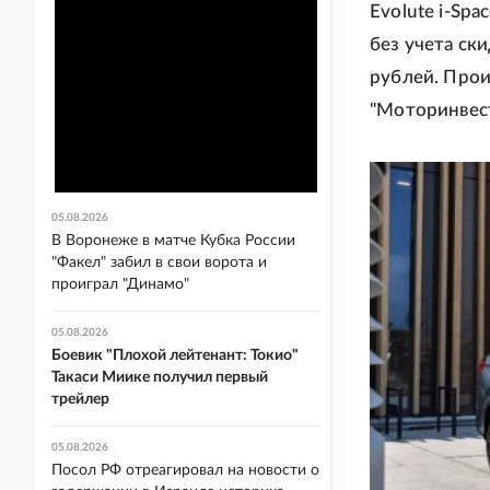
Evolute i-Sp
без учета ск
рублей. Прои
"Моторинвест
05.08.2026
В Воронеже в матче Кубка России
"Факел" забил в свои ворота и
проиграл "Динамо"
05.08.2026
Боевик "Плохой лейтенант: Токио"
Такаси Миике получил первый
трейлер
05.08.2026
Посол РФ отреагировал на новости о