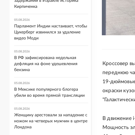
задержании в Израиле историка
Кирпиченка
05.08.2026
Парламент Индии настаивает, чтобы
Цукерберг извинился за удаление
видео Моди
05.08.2026
В РФ зафиксирована недельная
Кроссовер в
дефляция на фоне удешевления
бензина
переднюю ча
19-дюймовые
05.08.2026
В Мексике популярного блогера
окраски кузо
убили во время прямой трансляции
"Галактическ
05.08.2026
Женщину арестовали за нападение с
В движение i
ножом на четверых мужчин в центре
Мощность эле
Лондона