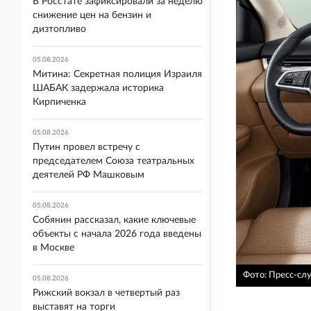
В Росстате зафиксировали за неделю
снижение цен на бензин и
дизтопливо
05.08.2026
Митина: Секретная полиция Израиля
ШАБАК задержала историка
Кирпиченка
05.08.2026
Путин провел встречу с
председателем Союза театральных
деятелей РФ Машковым
05.08.2026
Собянин рассказал, какие ключевые
объекты с начала 2026 года введены
в Москве
Фото: Пресс-сл
05.08.2026
Рижский вокзал в четвертый раз
выставят на торги