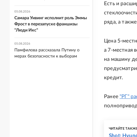
Есть и расши
05.08.2026
стеклоочисти
Самара Уивинг исполнит роль Эммы
ряда, а также
Фрост в перезапуске франшизы
"Люди Икс"
Цена 5-местн
05.08.2026
а 7-местная 
Памфилова рассказала Путину о
мерах безопасности к выборам
на машину д
предусматрив
кредит.
Ранее
"РГ" р
полнопривод
ЧИТАЙТЕ ТАКЖ
Shot: Hyun