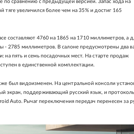
ше по сравнению с предыдущей версией. Запас хода на
й тяге увеличился более чем на 35% и достиг 165
ace составляют 4760 на 1865 на 1710 миллиметров, а 
ы - 2785 миллиметров. В салоне предусмотрены два в
: на пять и семь посадочных мест. На старте продаж
оступен в единственной комплектации.
кже был видоизменен. На центральной консоли устано
ый экран, поддерживающий русский язык, и протокол
droid Auto. Рычаг переключения передач перенесен за р