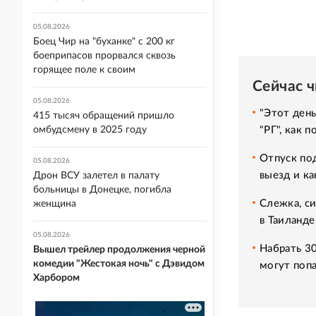
05.08.2026
Боец Чир на "буханке" с 200 кг
боеприпасов прорвался сквозь
горящее поле к своим
Сейчас 
05.08.2026
"Этот день
415 тысяч обращений пришло
омбудсмену в 2025 году
"РГ", как 
Отпуск под
05.08.2026
выезд и ка
Дрон ВСУ залетел в палату
больницы в Донецке, погибла
Слежка, си
женщина
в Таиланде
05.08.2026
Набрать 3
Вышел трейлер продолжения черной
комедии "Жестокая ночь" с Дэвидом
могут попа
Харбором