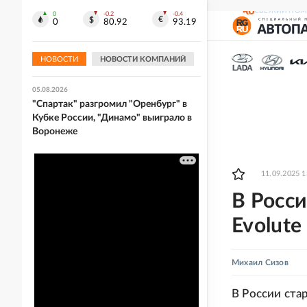
СВЕЖИЙ НОМ
0
-0.2
-0.4
05.08.2026
0
80.92
93.19
Гарантии безопасности нет: Иран и
Оман согласовали маршрут для
судов в Ормузском проливе
НОВОСТИ
НОВОСТИ КОМПАНИЙ
05.08.2026
"Спартак" разгромил "Оренбург" в
Кубке России, "Динамо" выиграло в
Воронеже
11.09.2025 1
В Росс
Evolute
Михаил Сизов
В России ста