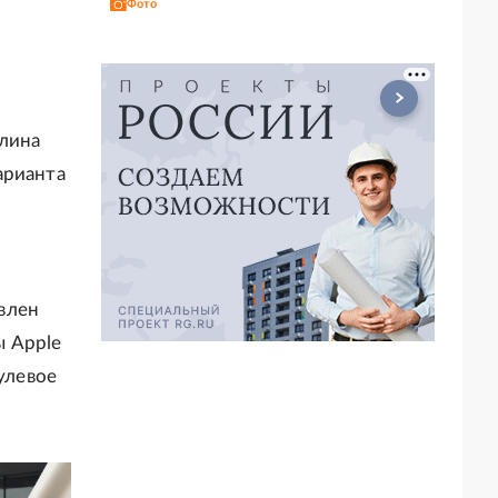
Фото
длина
арианта
влен
ы Apple
улевое