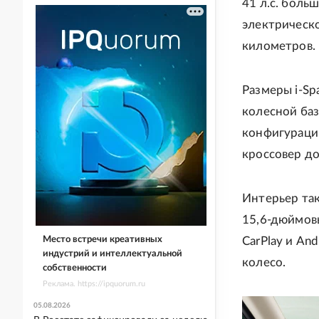
41 л.с. боль
электрическо
километров.
Размеры i-Sp
колесной баз
конфигурации
кроссовер д
Интерьер та
15,6-дюймов
Место встречи креативных
CarPlay и An
индустрий и интеллектуальной
колесо.
собственности
Реклама. https://ipquorum.ru
05.08.2026