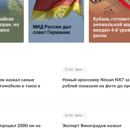
ийске
Кубань готовит
оран, но
аномальной жа
МИД России дал
авно
введен 4-й уро
совет Германии
риска
17:44
Авто
ов назвал самые
Новый кроссовер Nissan NX7 за
томобили в такси в
рублей показали на фото до п
16:00
Авто
 прошел 2000 км на
Эксперт Виноградов назвал