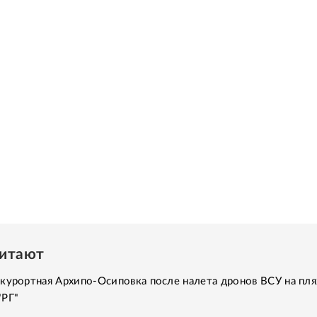
читают
курортная Архипо-Осиповка после налета дронов ВСУ на пля
"РГ"