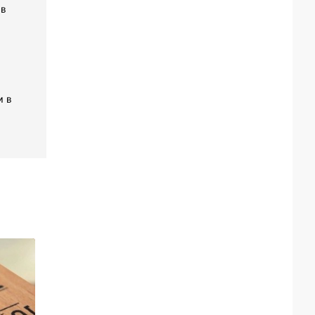
 в
м в