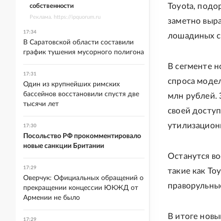
Toyota, подо
собственности
Реклама. https://ipquorum.ru
заметно выр
17:34
лошадиных си
В Саратовской области составили
график тушения мусорного полигона
В сегменте 
17:31
спроса модел
Один из крупнейших римских
бассейнов восстановили спустя две
млн рублей.
тысячи лет
своей доступ
утилизацион
17:30
Посольство РФ прокомментировало
новые санкции Британии
Останутся в
17:29
такие как To
Оверчук: Официальных обращений о
праворульны
прекращении концессии ЮКЖД от
Армении не было
В итоге новы
17:29