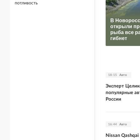
потливость
В Новоросс
открыли пр
рыба все р
гибнет
18:15
Авто
Эксперт Целик
популярные ав
России
16:44
Авто
Nissan Qashqai