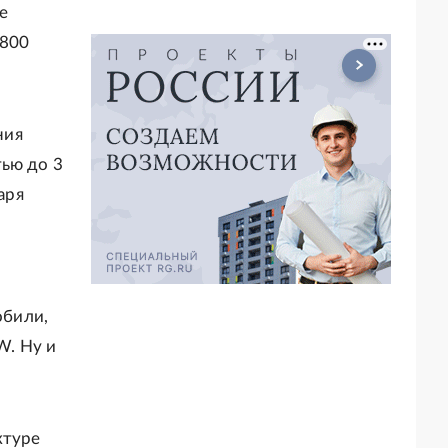
е
-800
ния
тью до 3
аря
обили,
W. Ну и
ктуре