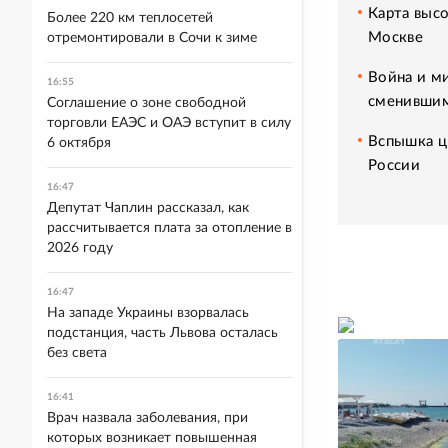
Карта высо
Более 220 км теплосетей
Москве
отремонтировали в Сочи к зиме
Война и м
16:55
сменившим
Соглашение о зоне свободной
торговли ЕАЭС и ОАЭ вступит в силу
Вспышка ц
6 октября
России
16:47
Депутат Чаплин рассказал, как
рассчитывается плата за отопление в
2026 году
16:47
На западе Украины взорвалась
подстанция, часть Львова осталась
без света
16:41
Врач назвала заболевания, при
которых возникает повышенная