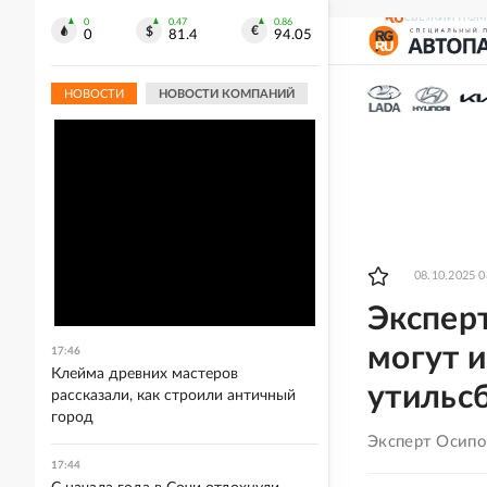
СВЕЖИЙ НОМ
0
0.47
0.86
0
81.4
94.05
НОВОСТИ
НОВОСТИ КОМПАНИЙ
08.10.2025 0
Эксперт
могут и
17:46
Клейма древних мастеров
утильс
рассказали, как строили античный
город
Эксперт Осипов
17:44