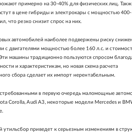
рожают примерно на 30-40% для физических лиц. Такж
астут в цене гибриды и электрокары с мощностью 400
л, что резко снизит спрос на них.
новых автомобилей наиболее подвержены риску сниже
и с двигателями мощностью более 160 л.с. и стоимос
 Эти машины традиционно пользуются спросом благод
ности и характеристикам, но новая схема расчета
ного сбора сделает их импорт нерентабельным.
остребованными в первую очередь маломощные автом
yota Corolla, Audi A3, некоторые модели Mercedes и BM
е.
й утильсбор приведет к серьезным изменениям в стру