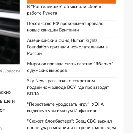
В "Ростелекоме" объяснили сбой в
работе Рунета
Посольство РФ прокомментировало
новые санкции Британии
Американский фонд Human Rights
Foundation признали нежелательным в
России
Миронов призвал снять партию "Яблоко"
с думских выборов
А Новости
Sky News рассказал о секретном
подземном заводе ВСУ, где производят
еских
БПЛА
выше и
"Перестаньте уродовать игру": УЕФА
вот
выдвинул ультиматум Инфантино
"Сюжет блокбастера": Боец СВО выжил
s,
после удара молнии и встречи с медведем