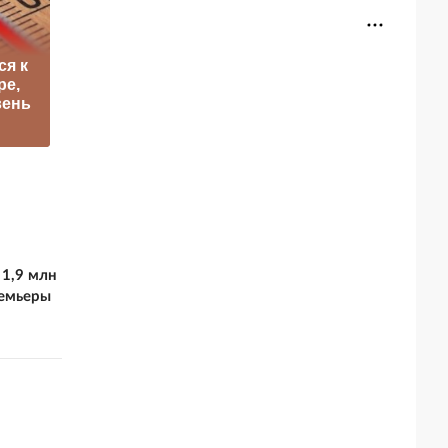
ся к
Китайские ученые
ре,
нашли
Эксперт назвал
вень
таинственную
истинную причину
«частицу силы»
«побега» ИИ
 1,9 млн
ремьеры