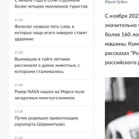
С начала года в Сочи отдохнули
Юрий Зубко
более четырех миллионов туристов
С ноября 202
17:43
значительно 
Филолог назвала пять слов, в
которых чаще всего неверно ставят
более 160 ло
ударение
машины. Ком
рассказал "Р
17:42
Выжившие в тайге летчики
российского 
рассказали о диких животных, с
которыми сталкивались
17:40
Ровер NASA нашел на Марсе поле
загадочных многоугольников
17:39
Путин разрешил приватизацию
аэропорта Шереметьево
17:36