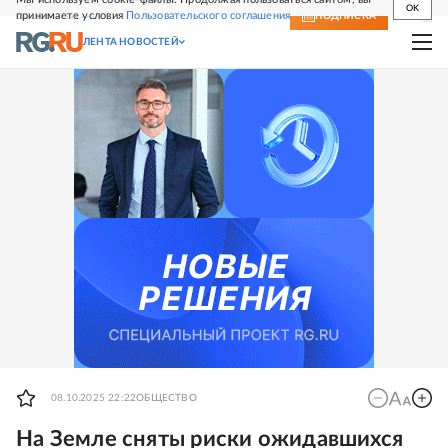
OK
принимаете условия
Пользовательского соглашения
СВЕЖИЙ НОМЕР
ПОДПИСКА
ЛЕНТА НОВОСТЕЙ
08.10.2025 22:22
ОБЩЕСТВО
На Земле сняты риски ожидавшихся