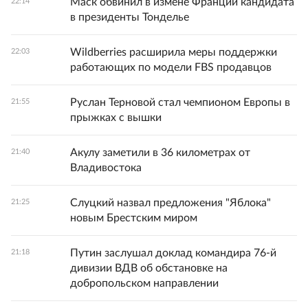
Маск обвинил в измене Франции кандидата
22:14
в президенты Тонделье
Wildberries расширила меры поддержки
22:03
работающих по модели FBS продавцов
Руслан Терновой стал чемпионом Европы в
21:55
прыжках с вышки
Акулу заметили в 36 километрах от
21:40
Владивостока
Слуцкий назвал предложения "Яблока"
21:25
новым Брестским миром
Путин заслушал доклад командира 76-й
21:18
дивизии ВДВ об обстановке на
добропольском направлении