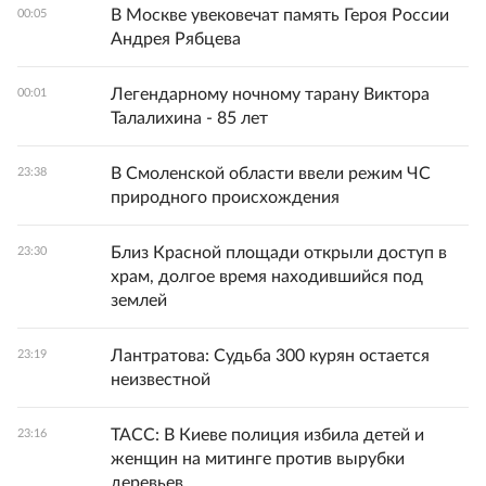
В Москве увековечат память Героя России
00:05
Андрея Рябцева
Легендарному ночному тарану Виктора
00:01
Талалихина - 85 лет
В Смоленской области ввели режим ЧС
23:38
природного происхождения
Близ Красной площади открыли доступ в
23:30
храм, долгое время находившийся под
землей
Лантратова: Судьба 300 курян остается
23:19
неизвестной
ТАСС: В Киеве полиция избила детей и
23:16
женщин на митинге против вырубки
деревьев