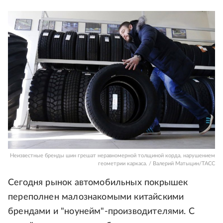
Неизвестные бренды шин грешат неравномерной толщиной корда, нарушением
геометрии каркаса. / Валерий Матыцин/ТАСС
Сегодня рынок автомобильных покрышек
переполнен малознакомыми китайскими
брендами и "ноунейм"-производителями. С