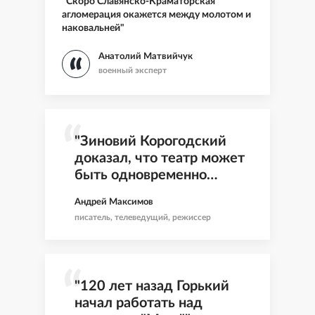
"Скоро Славянско-Краматорская
агломерация окажется между молотом и
наковальней"
Анатолий Матвийчук
военный эксперт
"Зиновий Корогодский
доказал, что театр может
быть одновременно
мудрый, ироничный и
Андрей Максимов
всегда живой"
писатель, телеведущий, режиссер
"120 лет назад Горький
начал работать над