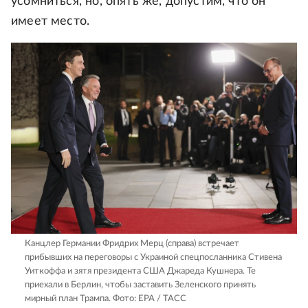
усомниться, но, опять же, допустим, что он
имеет место.
Канцлер Германии Фридрих Мерц (справа) встречает
прибывших на переговоры с Украиной спецпосланника Стивена
Уиткоффа и зятя президента США Джареда Кушнера. Те
приехали в Берлин, чтобы заставить Зеленского принять
мирный план Трампа.
Фото: EPA / ТАСС