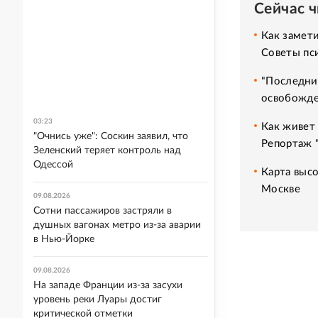
Сейчас 
Как замет
Советы пс
"Последни
освобожде
03:23
Как живет 
"Очнись уже": Соскин заявил, что
Репортаж 
Зеленский теряет контроль над
Одессой
Карта высо
Москве
09.08.2026
Сотни пассажиров застряли в
душных вагонах метро из-за аварии
в Нью-Йорке
09.08.2026
На западе Франции из-за засухи
уровень реки Луары достиг
критической отметки