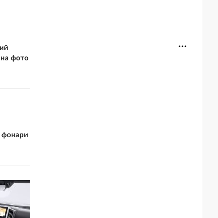
кий
 на фото
и фонари