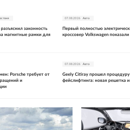
ествия
07.08.2026
Авто
 разъяснил законность
Первый полностью электричес
за магнитные рамки для
кроссовер Volkswagen показали
07.08.2026
Авто
ен: Porsche требует от
Geely Citiray прошел процедуру
кращений и
фейслифтинга: новая решетка 
ции