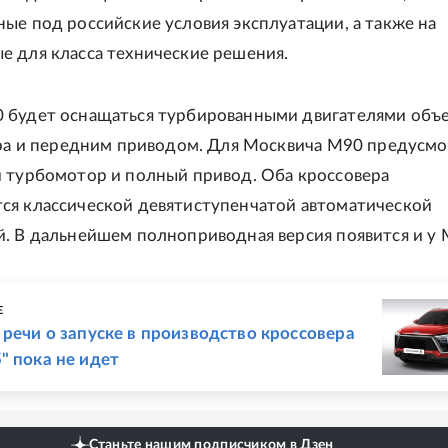
ые под российские условия эксплуатации, а также на
е для класса технические решения.
 будет оснащаться турбированными двигателями объ
итра и передним приводом. Для Москвича М90 предусм
й турбомотор и полный привод. Оба кроссовера
ся классической девятиступенчатой автоматической
. В дальнейшем полноприводная версия появится и у 
Е
 речи о запуске в производство кроссовера
" пока не идет
Станьте нашим подписчиком в Дзен