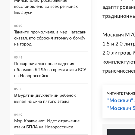
Минск: Электроснабжение
восстановлено во всех регионах
адаптированн
Беларуси
традиционны
06:10
Такаити промолчала, а мэр Нагасаки
Москвич М70
сказал, кто сбросил атомную бомбу
1,5 и 2,0 л
на город
2,0-литровы
05:43
комплектуют
Пожар начался после падения
обломков БПЛА во время атаки ВСУ
трансмиссией
на Новороссийск
05:30
ЧИТАЙТЕ ТАКЖ
В Бурятии двухлетний ребенок
"Москвич":
выпал из окна пятого этажа
"Москвич 5
04:40
Мэр Кравченко: Идет отражение
атаки БПЛА на Новороссийск