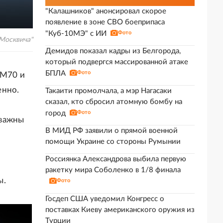
"Калашников" анонсировал скорое
появление в зоне СВО боеприпаса
"Куб-10МЭ" с ИИ
Фото
Москвича"
Демидов показал кадры из Белгорода,
который подвергся массированной атаке
БПЛА
Фото
 М70 и
енно.
Такаити промолчала, а мэр Нагасаки
сказал, кто сбросил атомную бомбу на
город
Фото
 важны
В МИД РФ заявили о прямой военной
помощи Украине со стороны Румынии
Россиянка Александрова выбила первую
ракетку мира Соболенко в 1/8 финала
ы.
Фото
Госдеп США уведомил Конгресс о
поставках Киеву американского оружия из
Турции