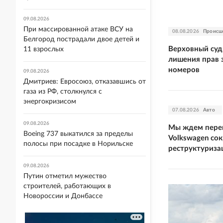
09.08.2026
При массированной атаке ВСУ на
08.08.2026
Происш
Белгород пострадали двое детей и
Верховный суд
11 взрослых
лишения прав 
номеров
09.08.2026
Дмитриев: Евросоюз, отказавшись от
газа из РФ, столкнулся с
энергокризисом
07.08.2026
Авто
09.08.2026
Мы ждем перем
Boeing 737 выкатился за пределы
Volkswagen со
полосы при посадке в Норильске
реструктуриза
09.08.2026
Путин отметил мужество
строителей, работающих в
Новороссии и Донбассе