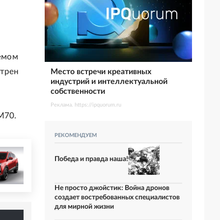
емом
отрен
Место встречи креативных
индустрий и интеллектуальной
собственности
Реклама. https://ipquorum.ru
М70.
РЕКОМЕНДУЕМ
Победа и правда наша!
Не просто джойстик: Война дронов
создает востребованных специалистов
для мирной жизни