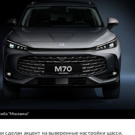
ужба "Москвича"
и сделан акцент на выверенные настройки шасси,