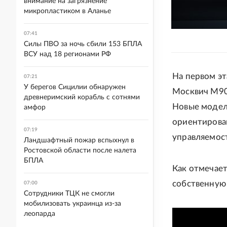
внимание на загрязнение
микропластиком в Аланье
07:41
Силы ПВО за ночь сбили 153 БПЛА
ВСУ над 18 регионами РФ
На первом эт
07:21
У берегов Сицилии обнаружен
Москвич М90
древнеримский корабль с сотнями
Новые модел
амфор
ориентирова
07:19
управляемост
Ландшафтный пожар вспыхнул в
Ростовской области после налета
БПЛА
Как отмечает
собственную
07:00
Сотрудники ТЦК не смогли
мобилизовать украинца из-за
леопарда