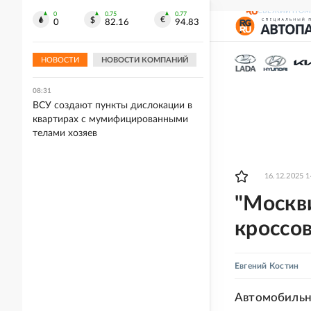
08:34
СВЕЖИЙ НОМ
0
0.75
0.77
Пострадали 13 человек, двое детей
0
82.16
94.83
получили ранения. Что известно о
массированной атаке БПЛА на
Белгород
НОВОСТИ
НОВОСТИ КОМПАНИЙ
08:31
ВСУ создают пункты дислокации в
квартирах с мумифицированными
телами хозяев
16.12.2025 1
"Москв
кроссов
Евгений Костин
Автомобильны