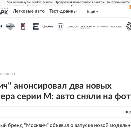
Мы используем cookie-файлы. Продолжая пользоваться сайтом, вы принимаете
ЕР
РГ-НЕДЕЛЯ
РОДИНА
ПРИЛОЖЕНИЯ
СОЮЗ
НОВОСТИ
Легковые авто
Тест-драйвы
Ещё
4:37
АВТО
ич" анонсировал два новых
ера серии М: авто сняли на фо
ПО
й бренд "Москвич" объявил о запуске новой модель