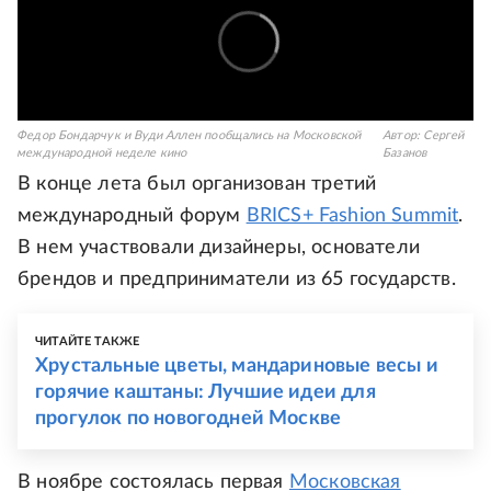
Федор Бондарчук и Вуди Аллен пообщались на Московской
Автор:
Сергей
международной неделе кино
Базанов
В конце лета был организован третий
международный форум
BRICS+ Fashion Summit
.
В нем участвовали дизайнеры, основатели
брендов и предприниматели из 65 государств.
ЧИТАЙТЕ ТАКЖЕ
Хрустальные цветы, мандариновые весы и
горячие каштаны: Лучшие идеи для
прогулок по новогодней Москве
В ноябре состоялась первая
Московская