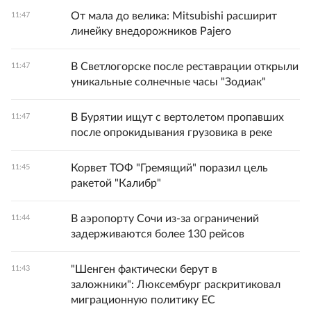
От мала до велика: Mitsubishi расширит
11:47
линейку внедорожников Pajero
В Светлогорске после реставрации открыли
11:47
уникальные солнечные часы "Зодиак"
В Бурятии ищут с вертолетом пропавших
11:47
после опрокидывания грузовика в реке
Корвет ТОФ "Гремящий" поразил цель
11:45
ракетой "Калибр"
В аэропорту Сочи из-за ограничений
11:44
задерживаются более 130 рейсов
"Шенген фактически берут в
11:43
заложники": Люксембург раскритиковал
миграционную политику ЕС