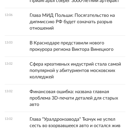
Приангарья сберег 3000-летний артефакт
Глава МИД Польши: Посягательство на
13:06
дипмиссию РФ будет означать разрыв
отношений
В Краснодаре представили нового
13:03
прокурора региона Виктора Винецкого
Сфера креативных индустрий стала самой
13:02
популярной у абитуриентов московских
колледжей
Финансовая ошибка: названа главная
13:02
проблема 3D-печати деталей для старых
авто
Глава "Уралдронзавода" Ткачук не успел
13:02
сесть во взорвавшееся авто и остался жив