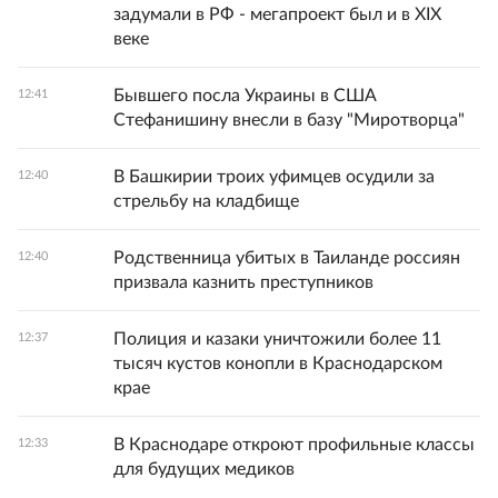
задумали в РФ - мегапроект был и в XIX
веке
Бывшего посла Украины в США
12:41
Стефанишину внесли в базу "Миротворца"
В Башкирии троих уфимцев осудили за
12:40
стрельбу на кладбище
Родственница убитых в Таиланде россиян
12:40
призвала казнить преступников
Полиция и казаки уничтожили более 11
12:37
тысяч кустов конопли в Краснодарском
крае
В Краснодаре откроют профильные классы
12:33
для будущих медиков