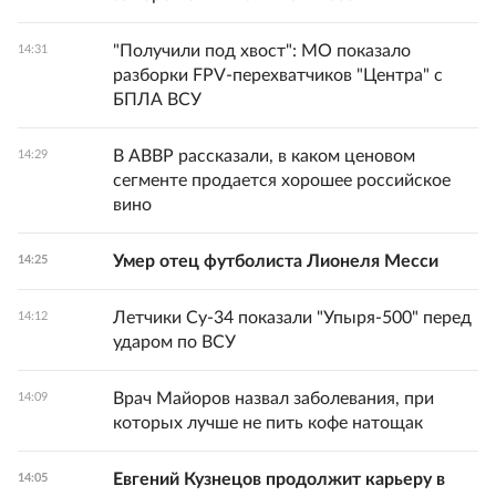
"Получили под хвост": МО показало
14:31
разборки FPV-перехватчиков "Центра" с
БПЛА ВСУ
В АВВР рассказали, в каком ценовом
14:29
сегменте продается хорошее российское
вино
Умер отец футболиста Лионеля Месси
14:25
Летчики Су-34 показали "Упыря-500" перед
14:12
ударом по ВСУ
Врач Майоров назвал заболевания, при
14:09
которых лучше не пить кофе натощак
Евгений Кузнецов продолжит карьеру в
14:05