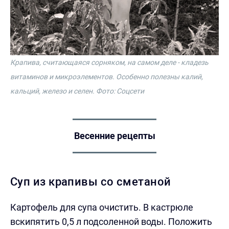
Крапива, считающаяся сорняком, на самом деле - кладезь
витаминов и микроэлементов. Особенно полезны калий,
кальций, железо и селен.
Фото: Соцсети
Весенние рецепты
Суп из крапивы со сметаной
Картофель для супа очистить. В кастрюле
вскипятить 0,5 л подсоленной воды. Положить