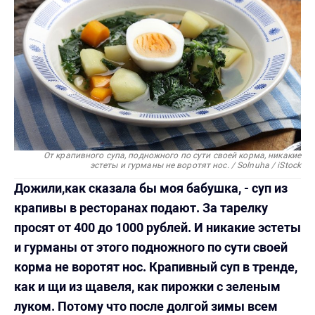
От крапивного супа, подножного по сути своей корма, никакие
эстеты и гурманы не воротят нос.
/
Solnuha / iStock
Дожили,как сказала бы моя бабушка, - суп из
крапивы в ресторанах подают. За тарелку
просят от 400 до 1000 рублей. И никакие эстеты
и гурманы от этого подножного по сути своей
корма не воротят нос. Крапивный суп в тренде,
как и щи из щавеля, как пирожки с зеленым
луком. Потому что после долгой зимы всем