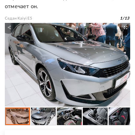
отмечает он.
Седан Kaiyi E5
1
/
13