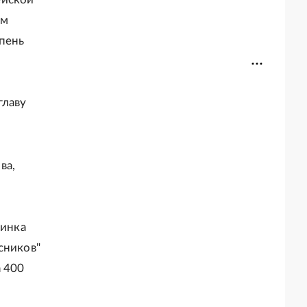
им
упень
главу
ва,
винка
сников"
а 400