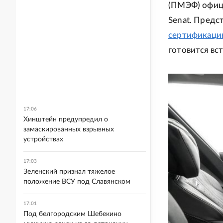
(ПМЭФ) офиц
Senat. Предс
сертификац
готовится вс
17:06
Хинштейн предупредил о
замаскированных взрывных
устройствах
17:03
Зеленский признал тяжелое
положение ВСУ под Славянском
17:01
Под белгородским Шебекино