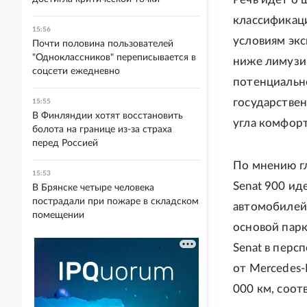
классификац
15:56
условиям экс
Почти половина пользователей
"Одноклассников" переписывается в
ниже лимузин
соцсети ежедневно
потенциальн
государствен
15:55
В Финляндии хотят восстановить
угла комфорт
болота на границе из-за страха
перед Россией
По мнению гл
15:53
Senat 900 ид
В Брянске четыре человека
пострадали при пожаре в складском
автомобилей 
помещении
основой парк
Senat в перс
от Mercedes-
000 км, соот