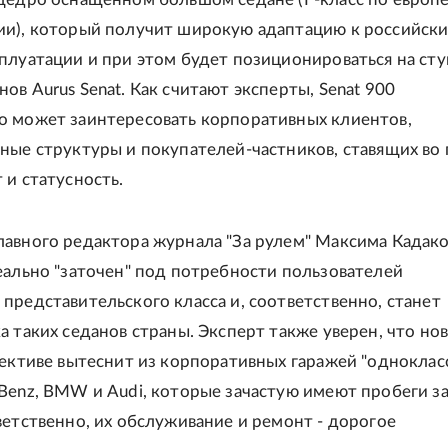
ии), который получит широкую адаптацию к российск
плуатации и при этом будет позиционироваться на ст
ов Aurus Senat. Как считают эксперты, Senat 900
о может заинтересовать корпоративных клиентов,
ные структуры и покупателей-частников, ставящих во 
 и статусность.
авного редактора журнала "За рулем" Максима Кадако
еально "заточен" под потребности пользователей
представительского класса и, соответственно, станет
а таких седанов страны. Эксперт также уверен, что но
пективе вытеснит из корпоративных гаражей "одноклас
Benz, BMW и Audi, которые зачастую имеют пробеги з
ветственно, их обслуживание и ремонт - дорогое