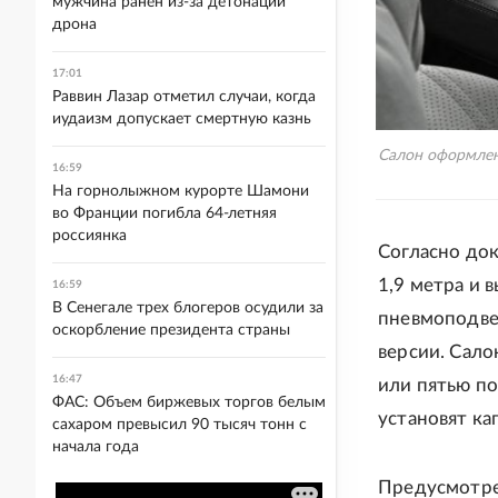
мужчина ранен из-за детонации
дрона
17:01
Раввин Лазар отметил случаи, когда
иудаизм допускает смертную казнь
Салон оформлен
16:59
На горнолыжном курорте Шамони
во Франции погибла 64-летняя
россиянка
Согласно док
1,9 метра и 
16:59
В Сенегале трех блогеров осудили за
пневмоподве
оскорбление президента страны
версии. Сало
16:47
или пятью по
ФАС: Объем биржевых торгов белым
установят ка
сахаром превысил 90 тысяч тонн с
начала года
Предусмотре