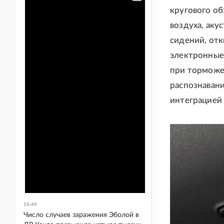
кругового об
воздуха, аку
сидений, отк
электронные
при торможен
распознавани
интеграцией 
16:44
Число случаев заражения Эболой в