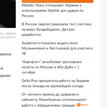
Atlantic: Маск отказывает Украине в
использовании Starlink для ударов по
России
В России зарегистрировали тест-систему
на вирус Бундибуджио. Детали
ы, дерево
разработки
nat-auto.ru
Хорватия отказалась выдать визы
Мельниковой и Листуновой для участия в
ЧЕ
ширину
"Аэрофлот" возобновит регулярные
полеты из Москвы в Абу-Даби с 1
ой
октября
ырьмя
Delta Plus прекратила работу на Украине
после пожара на крупнейшем складе
От личного приема до цифрового
кабинета: Минобороны оптимизирует
Видео
работу с обращениями граждан