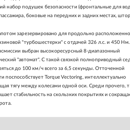
ий набор подушек безопасности (фронтальные для во
пассажира, боковые на передних и задних местах, штор
апотом зарезервировано для продольно расположенно
зиновой "турбошестерки" с отдачей 326 л.с. и 450 Нм.
ансмиссии выбран высокоресурсный 8-диапазонный
еский "автомат". С такой связкой полноприводный се
яться до 100 км/ч всего за 6,5 секунды. Отточенной
и поспособствует Torque Vectoring, интеллектуально
ая тягу между колесами одной оси. Среди прочего, т
шает стабильность на скользких покрытиях и сокраща
рота.