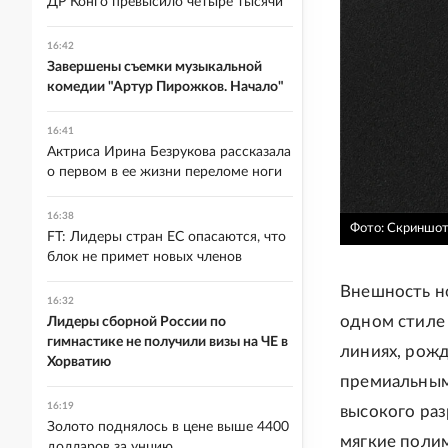
ДР Конго превысило четыре тысячи
16:42
Завершены съемки музыкальной
комедии "Артур Пирожков. Начало"
16:41
Актриса Ирина Безрукова рассказала
о первом в ее жизни переломе ноги
16:38
Фото: Скриншот/
FT: Лидеры стран ЕС опасаются, что
блок не примет новых членов
Внешность но
16:32
одном стиле 
Лидеры сборной России по
гимнастике не получили визы на ЧЕ в
линиях, рож
Хорватию
премиальным
16:19
высокого ра
Золото поднялось в цене выше 4400
мягкие полим
долларов за унцию