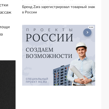
стки
Бренд Zara зарегистрировал товарный знак
массаж
в России
омощи
ма