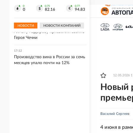
17:15
СВЕЖИЙ НОМ
В Москве арестован ревнивец,
0
0.75
0.77
0
82.16
94.83
зарезавший жену-коллегу
НОВОСТИ
НОВОСТИ КОМПАНИЙ
17:12
Ахмату Кадырову присвоили звание
Героя Чечни
17:12
Производство вина в России за семь
месяцев упало почти на 12%
12.05.2026 1
Новый р
премье
Василий Сергеев
4 июня в ра