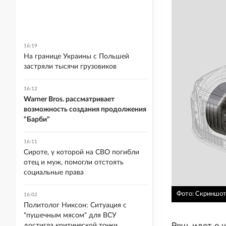
16:19
На границе Украины с Польшей
застряли тысячи грузовиков
16:12
Warner Bros. рассматривает
возможность создания продолжения
"Барби"
16:11
Сироте, у которой на СВО погибли
отец и муж, помогли отстоять
социальные права
Фото: Скриншот/
16:02
Политолог Никсон: Ситуация с
"пушечным мясом" для ВСУ
Речь идет о
достигла критической точки