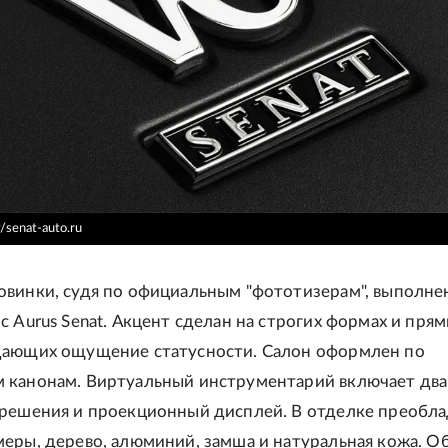
senat-auto.ru
винки, судя по официальным "фототизерам", выполнен
с Aurus Senat. Акцент сделан на строгих формах и пря
дающих ощущение статусности. Салон оформлен по
 канонам. Виртуальный инструментарий включает два
зрешения и проекционный дисплей. В отделке преобл
еры, дерево, алюминий, замша и натуральная кожа. 