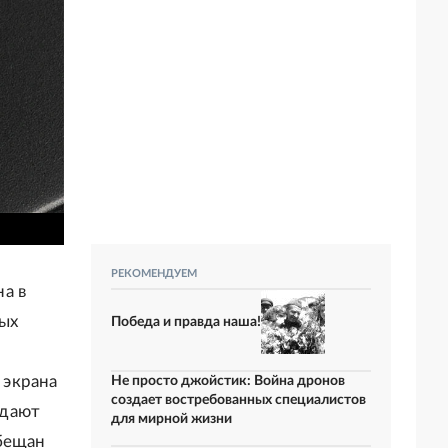
РЕКОМЕНДУЕМ
а в
мых
Победа и правда наша!
 экрана
Не просто джойстик: Война дронов
создает востребованных специалистов
адают
для мирной жизни
Обещан