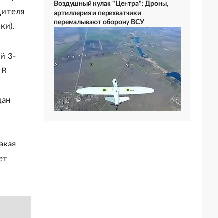
Воздушный кулак "Центра": Дроны,
дителя
артиллерия и перехватчики
перемалывают оборону ВСУ
ки).
й 3-
 В
дан
акая
ет