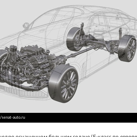
senat-auto.ru
 щедро оснащенном большом седане (F-класс по европ