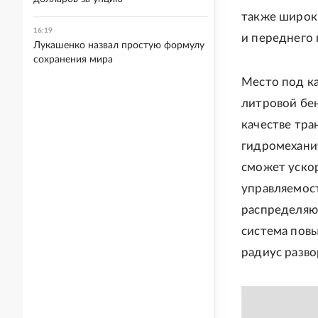
также широк
16:19
и переднего 
Лукашенко назвал простую формулу
сохранения мира
Место под к
литровой бен
качестве тр
гидромеханич
сможет ускор
управляемост
распределяющ
система повы
радиус разво