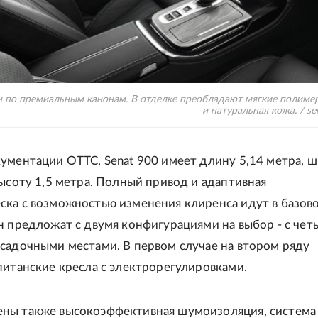
 по премиальным канонам. В отделке преобладают мягкие полимер
и натуральная кожа. / se
ументации ОТТС, Senat 900 имеет длину 5,14 метра, 
высоту 1,5 метра. Полный привод и адаптивная
ска с возможностью изменения клиренса идут в базов
н предложат с двумя конфигурациями на выбор - с чет
садочными местами. В первом случае на втором ряду
питанские кресла с электрорегулировками.
ны также высокоэффективная шумоизоляция, система