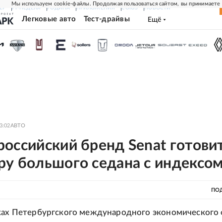
Мы используем cookie-файлы. Продолжая пользоваться сайтом, вы принимаете
ЕР
РГ-НЕДЕЛЯ
РОДИНА
ПРИЛОЖЕНИЯ
СОЮЗ
НОВОСТИ
Легковые авто
Тест-драйвы
Ещё
3:02
АВТО
оссийский бренд Senat готови
ру большого седана с индексом
ПО
мках Петербургского международного экономического