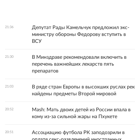
Депутат Рады Камельчук предложил экс-
21:36
министру обороны Федорову вступить в
ВСУ
В Минздраве рекомендовали включить в
21:30
перечень важнейших лекарств пять
препаратов
В ряде стран Европы в высохших руслах рек
21:03
найдены предметы Второй мировой
Mash: Мать двоих детей из России впала в
20:52
кому из-за сильной жары на Пхукете
Ассоциацию футбола РК заподозрили в
20:51
оплате секс-развлечений иностранных