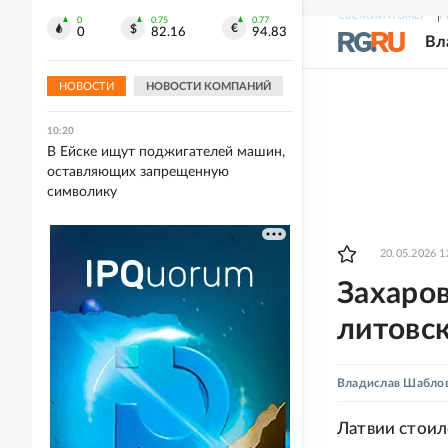
СВЕЖИЙ НОМЕР
Р
0
0.75
0.77
10:30
0
82.16
94.83
Вл
Обломки украинских БПЛА упали на
территории нескольких предприятий
Новороссийска
НОВОСТИ
НОВОСТИ КОМПАНИЙ
10:20
В Ейске ищут поджигателей машин,
оставляющих запрещенную
символику
20.05.2026 1
Захаров
литовск
Владислав Шабло
Латвии стоил