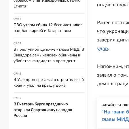
сервисом в пятизвездочных отелях
подчеркнула 
Египта
09:57
Ранее постоя
ПВО утром сбила 12 беспилотников
над Башкирией и Татарстаном
что укронаци
заверил дипл
09:52
удар
.
В преступной цепочке - глава МВД. В
Эквадоре семь человек обвинены в
убийстве кандидата в президенты
Напомним, чт
09:41
заявил о том
В Уфе дрон врезался в строительный
демонстрации
кран и упал на крышу дома
09:37
В Екатеринбурге празднично
ЧИТАЙТЕ ТАКЖ
открыли Спартакиаду народов
"На грани 
России
главы МИД 