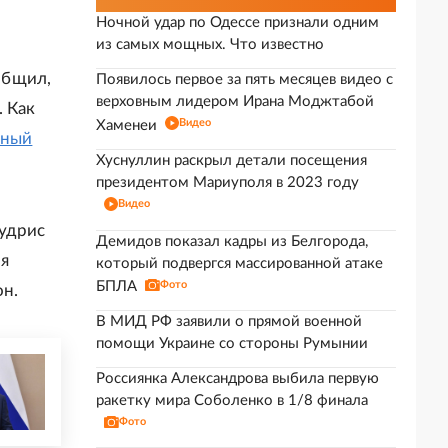
Ночной удар по Одессе признали одним
из самых мощных. Что известно
общил,
Появилось первое за пять месяцев видео с
верховным лидером Ирана Моджтабой
 Как
Видео
Хаменеи
тный
Хуснуллин раскрыл детали посещения
президентом Мариуполя в 2023 году
Видео
Будрис
Демидов показал кадры из Белгорода,
ля
который подвергся массированной атаке
БПЛА
Фото
он.
В МИД РФ заявили о прямой военной
помощи Украине со стороны Румынии
Россиянка Александрова выбила первую
ракетку мира Соболенко в 1/8 финала
Фото