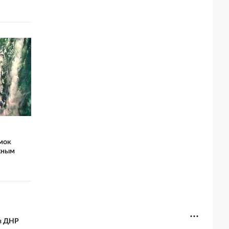
мок
жным
 в ДНР