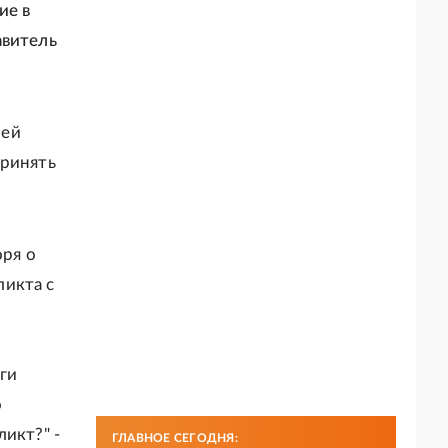
ие в
авитель
ней
принять
оря о
ликта с
ги
о
икт?" -
ГЛАВНОЕ СЕГОДНЯ: