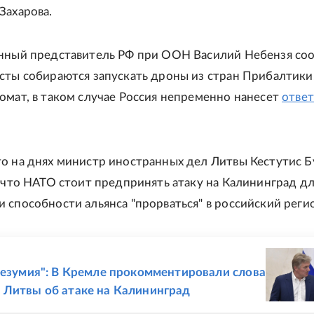
Захарова.
нный представитель РФ при ООН Василий Небензя со
сты собираются запускать дроны из стран Прибалтики.
омат, в таком случае Россия непременно нанесет
отве
о на днях министр иностранных дел Литвы Кестутис 
, что НАТО стоит предпринять атаку на Калининград д
 способности альянса "прорваться" в российский реги
Е
безумия": В Кремле прокомментировали слова
Литвы об атаке на Калининград