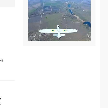
на
о
к