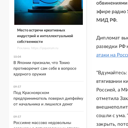
обвинениями 
эфире радио 
МИД РФ.
Место встречи креативных
индустрий и интеллектуальной
Дипломат выс
собственности
разведки РФ 
Реклама. https://ipquorum.ru
атаки на Рос
10:04
В Японии признали, что Токио
противоречит сам себе в вопросе
"Вдумайтесь:
ядерного оружия
втягивании к
09:57
Россией, а М
Под Красноярском
отметила Зах
предприниматель поверил дипфейку
от начальника и лишился денег
внешнеполити
сошли с ума.
09:57
Россияне массово недовольны
закрыть, пот