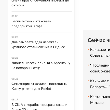
смену правил семейной ипотеки до
октября
09:33
Беспилотники атаковали
предприятия в Уфе
09:26
Сейчас 
Два самолета едва избежали
крупного столкновения в Сиднее
Как замет
Советы пс
09:25
Лионель Месси прибыл в Аргентину
"Последний
на похороны отца
освобожде
09:23
Как живет 
Финляндия отказалась поставлять
Репортаж 
Киеву ракеты для Patriot
Карта высо
09:19
Москве
В США с корабля-призрака спасли
более 30 кошек