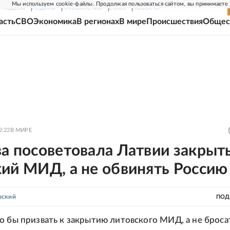
Мы используем cookie-файлы. Продолжая пользоваться сайтом, вы принимаете
Г-НЕДЕЛЯ
РОДИНА
ПРИЛОЖЕНИЯ
СОЮЗ
НОВОСТИ
асть
СВО
Экономика
В регионах
В мире
Происшествия
Общес
2:22
В МИРЕ
а посоветовала Латвии закрыт
ий МИД, а не обвинять Россию
вский
ПОД
о бы призвать к закрытию литовского МИД, а не броса