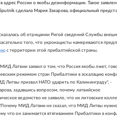
в адрес России о якобы дезинформации. Такое заявлен
Sputnik сделала Мария Захарова, официальный предст
казалась об отрицании Ригой сведений Службы внеш
касательно того, что укронацисты намереваются пред
сию
с территории этой прибалтийской страны.
 МИД Латвии заявил о том, что Россия якобы лжет, гов
иевским режимом стран Прибалтики в эскалацию конф
ИД Литвы призвал НАТО ударить по Калининграду", -
арова, задавшись вопросом, почему латвийское
ческое ведомство не заявило, что их литовские колле
 "Почему МИД Латвии не сказал, что МИД Литвы нужн
ому что он занимается втягиванием Прибалтики в конфл