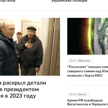
стартапов
украинских позиций
12:27
Общество
"Роскосмос" показал сни
северного сияния над Ю
полюсом с борта МКС
н раскрыл детали
я президентом
я в 2023 году
12:12
Власть
Армия РФ освободила
Васютинское и Торецкое