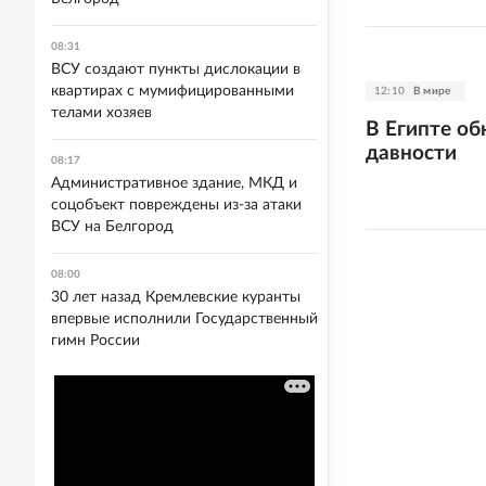
08:31
ВСУ создают пункты дислокации в
квартирах с мумифицированными
12:10
В мире
телами хозяев
В Египте о
давности
08:17
Административное здание, МКД и
соцобъект повреждены из-за атаки
ВСУ на Белгород
08:00
30 лет назад Кремлевские куранты
впервые исполнили Государственный
гимн России