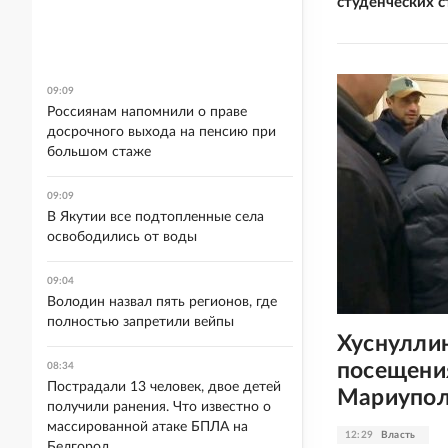
студенческих 
09:09
Россиянам напомнили о праве
досрочного выхода на пенсию при
большом стаже
09:09
В Якутии все подтопленные села
освободились от воды
09:04
Володин назвал пять регионов, где
полностью запретили вейпы
Хуснулли
посещени
08:34
Пострадали 13 человек, двое детей
Мариупол
получили ранения. Что известно о
массированной атаке БПЛА на
12:29
Власть
Белгород