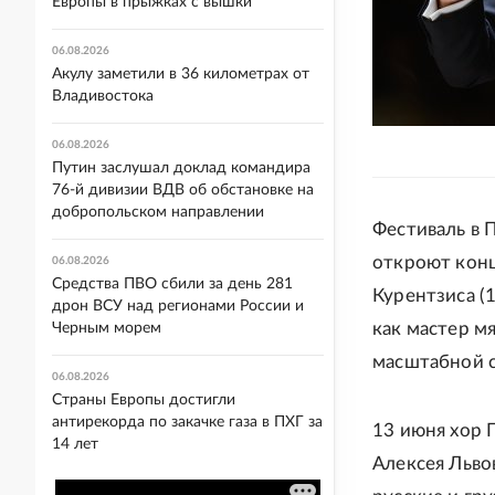
Европы в прыжках с вышки
06.08.2026
Акулу заметили в 36 километрах от
Владивостока
06.08.2026
Путин заслушал доклад командира
76-й дивизии ВДВ об обстановке на
добропольском направлении
Фестиваль в 
откроют конц
06.08.2026
Средства ПВО сбили за день 281
Курентзиса (
дрон ВСУ над регионами России и
как мастер м
Черным морем
масштабной 
06.08.2026
Страны Европы достигли
антирекорда по закачке газа в ПХГ за
13 июня хор 
14 лет
Алексея Льво