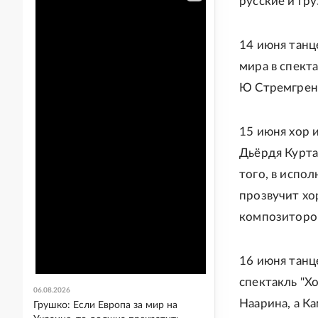
русские и гр
14 июня танц
мира в спект
Ю Стремгрен
15 июня хор 
Дьёрдя Курта
того, в испол
прозвучит хо
композиторов
16 июня танце
спектакль "Х
06.08.2026
Наарина, а К
Грушко: Если Европа за мир на