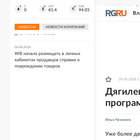
непогоды
СВЕЖИЙ НОМЕР
Р
0
0.47
0.86
0
81.4
94.05
Вл
06.08.2026
Синоптик Позднякова: 7 августа
может стать последним жарким
НОВОСТИ
НОВОСТИ КОМПАНИЙ
днем лета в Москве
06.08.2026
WB начала размещать в личных
кабинетах продавцов справки о
повреждении товаров
24.05.2026 1
Дягилев
програ
Илья Чекинев
Уже более дв