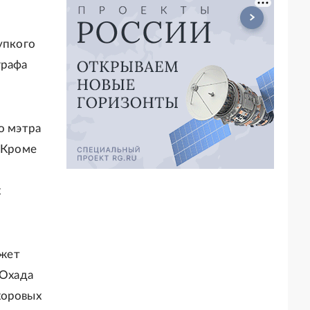
упкого
графа
о мэтра
. Кроме
х
ажет
 Охада
хоровых