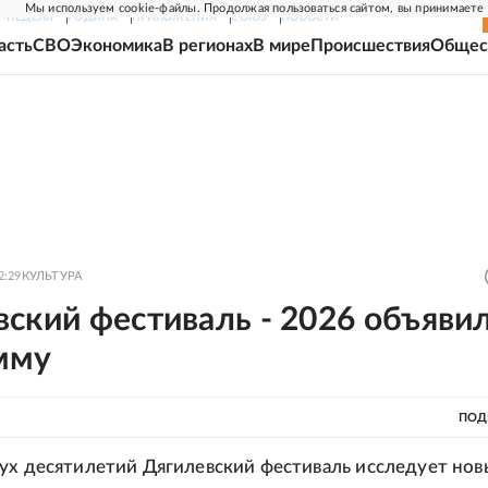
Мы используем cookie-файлы. Продолжая пользоваться сайтом, вы принимаете
Г-НЕДЕЛЯ
РОДИНА
ПРИЛОЖЕНИЯ
СОЮЗ
НОВОСТИ
асть
СВО
Экономика
В регионах
В мире
Происшествия
Общес
2:29
КУЛЬТУРА
ский фестиваль - 2026 объяви
мму
ПОД
ух десятилетий Дягилевский фестиваль исследует нов