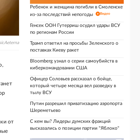
Ребенок и женщина погибли в Смоленске
Видео
из-за последствий непогоды
Генсек ООН Гутерриш осудил удары ВСУ
по регионам России
icAeterna
Трамп ответил на просьбы Зеленского о
поставках Киеву ракет
Bloomberg узнал о серии самоубийств в
о,
киберкомандовании США
а
Офицер Соловьев рассказал о бойце,
танет
который четыре месяца вел разведку в
ор
тылу ВСУ
Путин разрешил приватизацию аэропорта
Шереметьево
ки от
С кем вы? Лидеры думских фракций
высказались о позиции партии "Яблоко"
ные