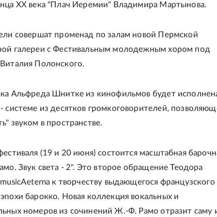
нца XX века "Плач Иеремии" Владимира Мартынова.
ели совершат променад по залам новой Пермской
ной галереи с Фестивальным молодежным хором под
Виталия Полонского.
ка Альфреда Шнитке из кинофильмов будет исполнен
- системе из десятков громкоговорителей, позволяющ
ь" звуком в пространстве.
фестиваля (19 и 20 июня) состоится масштабная барочн
амо. Звук света - 2". Это второе обращение Теодора
 musicAeterna к творчеству выдающегося французского
эпохи барокко. Новая коллекция вокальных и
ьных номеров из сочинений Ж.-Ф. Рамо отразит саму