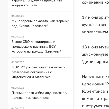
Украине, то должна прекратить
сочинений ко
вооружать Киев
06.08.2026
17 июня зрит
Минобороны показало, как "Герани"
художествен
под Киевом "расцвели"
управлением 
06.08.2026
В зоне СВО ликвидировали
молдавского наемника ВСУ,
18 июня музы
которого награждал Залужный
акусмониуме 
"дирижироват
06.08.2026
МЭР: РФ рассчитывает заключить
безвизовые соглашения с
На закрытие 
Индонезией и Малайзией
церемония "Р
06.08.2026
Курентзиса и
Пьяный поляк избил двух поляков,
приняв их за украинцев
композитора 
инструментал
06.08.2026