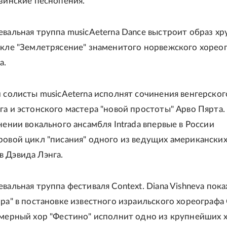
узинские песнопения.
евальная труппа musicAeterna Dance выстроит образ хр
акле "Землетрясение" знаменитого норвежского хорео
а.
и солисты musicAeterna исполнят сочинения венгерског
га и эстонского мастера "новой простоты" Арво Пярта
нении вокального ансамбля Intrada впервые в России
ровой цикл "писания" одного из ведущих американски
 Дэвида Лэнга.
вальная труппа фестиваля Context. Diana Vishneva пок
ора" в постановке известного израильского хореографа
амерный хор "Фестино" исполнит одно из крупнейших 