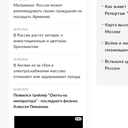
Матвиенко: Россия может
Как живет 
рекомендовать своим гражданам не
Репортаж 
посещать Армению
Карта высо
06.08.2026
Москве
В России растет интерес к
инвестиционным и цветным
Война и ми
бриллиантам
сменившим
06.08.2026
Вспышка ци
В Англии из-за сбоя в
России
электроснабжении массово
отменяют или задерживают поезда
06.08.2026
Появился трейлер "Охоты на
императора" - последнего фильма
Алексея Пиманова