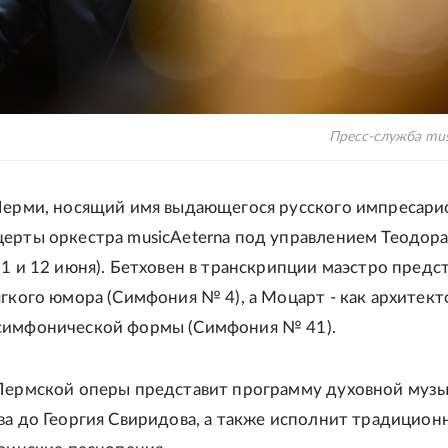
Пресс-служба mus
Перми, носящий имя выдающегося русского импресари
ерты оркестра musicAeterna под управлением Теодор
11 и 12 июня). Бетховен в транскрипции маэстро предс
ягкого юмора (Симфония № 4), а Моцарт - как архитект
симфонической формы (Симфония № 41).
Пермской оперы представит программу духовной музы
ва до Георгия Свиридова, а также исполнит традицион