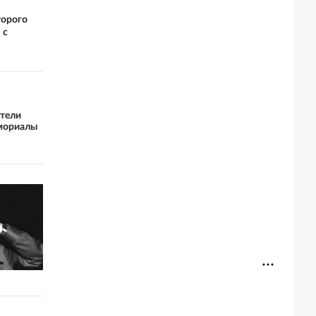
торого
 с
ители
емориалы