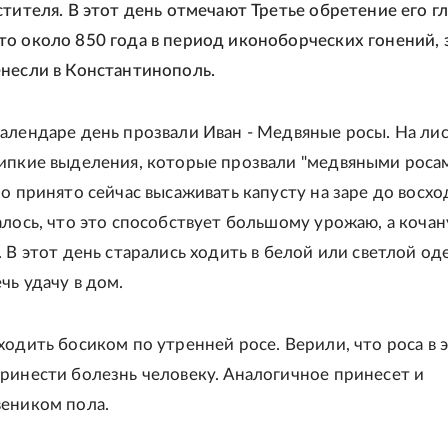
стителя. В этот день отмечают Третье обретение его гл
о около 850 года в период иконоборческих гонений, 
несли в Константинополь.
алендаре день прозвали Иван - Медвяные росы. На лис
ипкие выделения, которые прозвали "медвяными роса
ло принято сейчас высаживать капусту на заре до восхо
алось, что это способствует большому урожаю, а кочан
. В этот день старались ходить в белой или светлой од
чь удачу в дом.
ходить босиком по утренней росе. Верили, что роса в 
ринести болезнь человеку. Аналогичное принесет и
еником пола.