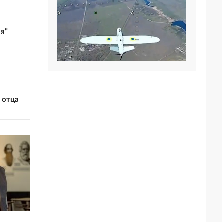
я"
 отца