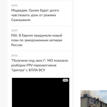
14:41
Медведев: Грузия будет долго
чувствовать урон от режима
Саакашвили
14:37
FAS: В Европе придумали новый
план по замороженным активам
России
14:31
"Получили под хвост": МО показало
разборки FPV-перехватчиков
"Центра" с БПЛА ВСУ