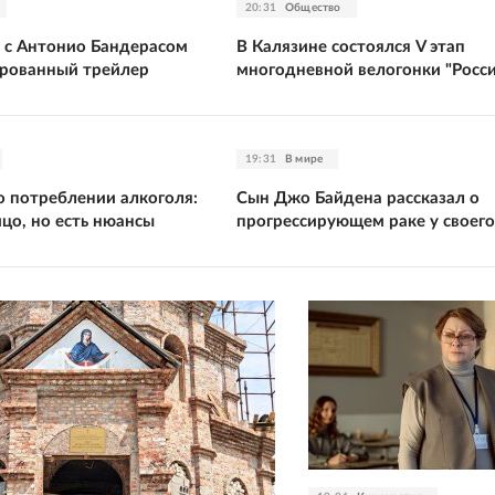
20:31
Общество
" с Антонио Бандерасом
В Калязине состоялся V этап
рованный трейлер
многодневной велогонки "Росси
19:31
В мире
 о потреблении алкоголя:
Сын Джо Байдена рассказал о
цо, но есть нюансы
прогрессирующем раке у своего