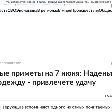
Мы используем cookie-файлы. Продолжая пользоваться сайтом, вы принимаете
Г-НЕДЕЛЯ
РОДИНА
ПРИЛОЖЕНИЯ
СОЮЗ
НОВОСТИ
асть
СВО
Экономика
В регионах
В мире
Происшествия
Общес
6:02
ОБЩЕСТВО
ые приметы на 7 июня: Надень
одежду - привлечете удачу
ПОД
и верующие вспоминают одного из самых почитаемых 