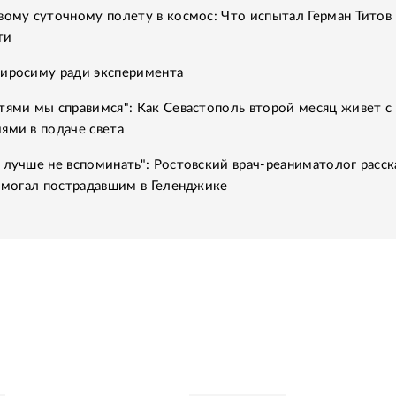
вому суточному полету в космос: Что испытал Герман Титов 
ти
Хиросиму ради эксперимента
тями мы справимся": Как Севастополь второй месяц живет с
ями в подаче света
 лучше не вспоминать": Ростовский врач-реаниматолог расск
помогал пострадавшим в Геленджике