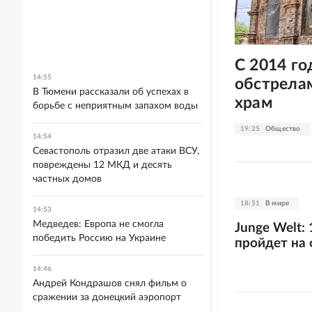
С 2014 го
14:55
обстрела
В Тюмени рассказали об успехах в
храм
борьбе с неприятным запахом воды
19:25
Общество
14:54
Севастополь отразил две атаки ВСУ,
повреждены 12 МКД и десять
частных домов
18:51
В мире
14:53
Медведев: Европа не смогла
Junge Welt:
победить Россию на Украине
пройдет на
14:46
Андрей Кондрашов снял фильм о
сражении за донецкий аэропорт