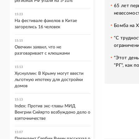
регионах РФ упали на 5-10%
65 лет пер
невесомос
15:23
На фестивале факелов в Китае
Бомба на 
загорелись 16 человек
"С труднос
15:15
ограничени
Овечкин заявил, что не
разговаривает с клюшками
"Этот день
"РГ", как 
15:13
Хуснуллин: В Крыму могут ввести
льготную ипотеку для достройки
домов
15:13
Index: Против экс-главы МИД
Венгрии Сийярто возбуждено дело о
взяточничестве
15:07
Президент Сербии Вучич рассказал о