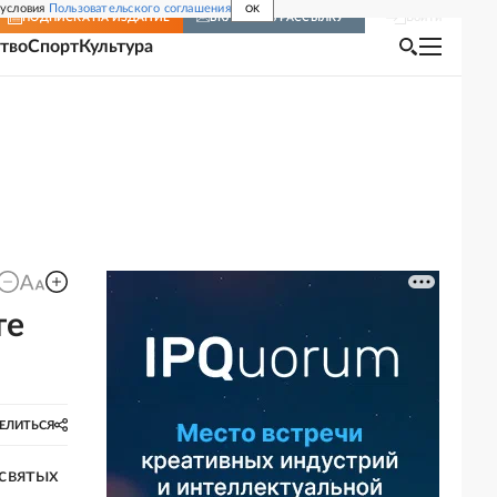
 условия
Пользовательского соглашения
OK
Войти
ПОДПИСКА
НА ИЗДАНИЕ
ВКЛЮЧИТЬ РАССЫЛКУ
тво
Спорт
Культура
те
ЕЛИТЬСЯ
святых