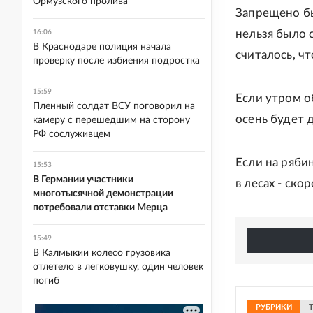
Ормузского пролива
Запрещено бы
нельзя было 
16:06
В Краснодаре полиция начала
считалось, ч
проверку после избиения подростка
15:59
Если утром о
Пленный солдат ВСУ поговорил на
осень будет 
камеру с перешедшим на сторону
РФ сослуживцем
Если на ряби
15:53
В Германии участники
в лесах - ско
многотысячной демонстрации
потребовали отставки Мерца
15:49
В Калмыкии колесо грузовика
отлетело в легковушку, один человек
погиб
РУБРИКИ