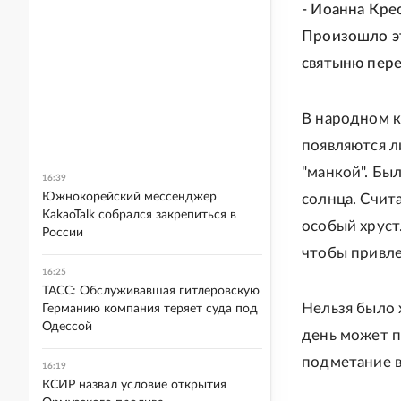
- Иоанна Кре
Произошло эт
святыню пере
В народном к
появляются л
"манкой". Бы
16:39
Южнокорейский мессенджер
солнца. Счит
KakaoTalk собрался закрепиться в
особый хруст
России
чтобы привле
16:25
ТАСС: Обслуживавшая гитлеровскую
Нельзя было 
Германию компания теряет суда под
Одессой
день может п
подметание в
16:19
КСИР назвал условие открытия