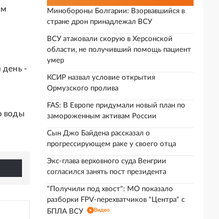
ым
Минобороны Болгарии: Взорвавшийся в
стране дрон принадлежал ВСУ
ВСУ атаковали скорую в Херсонской
области, не получивший помощь пациент
умер
 день -
КСИР назвал условие открытия
Ормузского пролива
FAS: В Европе придумали новый план по
о воды
замороженным активам России
Сын Джо Байдена рассказал о
прогрессирующем раке у своего отца
Экс-глава верховного суда Венгрии
согласился занять пост президента
"Получили под хвост": МО показало
разборки FPV-перехватчиков "Центра" с
Видео
БПЛА ВСУ