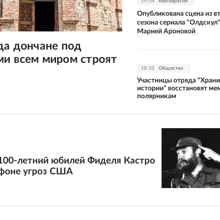
19:04
Кинократия
Опубликована сцена из в
сезона сериала "Олдскул"
Марией Ароновой
да дончане под
ми всем миром строят
18:55
Общество
Участницы отряда "Хран
истории" восстановят м
полярникам
 100-летний юбилей Фиделя Кастро
 фоне угроз США