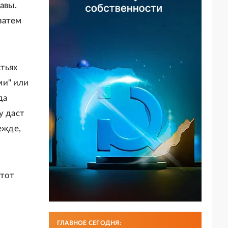
авы.
затем
тьях
ми" или
да
у даст
ежде,
этот
ГЛАВНОЕ СЕГОДНЯ: